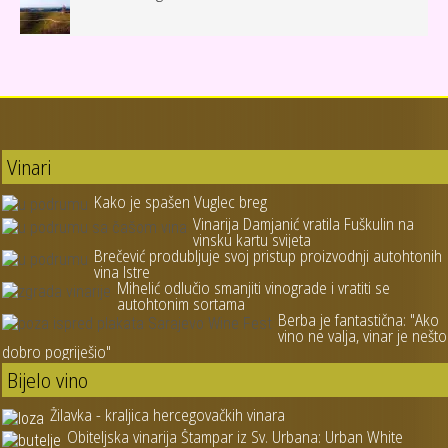
Vinari
Kako je spašen Vuglec breg
Vinarija Damjanić vratila Fuškulin na
vinsku kartu svijeta
Brečević produbljuje svoj pristup proizvodnji autohtonih
vina Istre
Mihelić odlučio smanjiti vinograde i vratiti se
autohtonim sortama
Berba je fantastična: "Ako
vino ne valja, vinar je nešto
dobro pogriješio"
Bijelo vino
Žilavka - kraljica hercegovačkih vinara
Obiteljska vinarija Štampar iz Sv. Urbana: Urban White