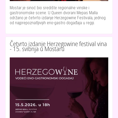
Mostar je sinoć bio središte regionalne vinske i
gastronomske scene. U Queen dvorani Mepas Malla
održano je četvrto izdanje Herzegowine Festivala, jednog
od najprepoznatljivijih eno-gastro događaja u regiji.
Četvrto izdanje Herzegowine festival vina
- 15. svibnja u Mostaru