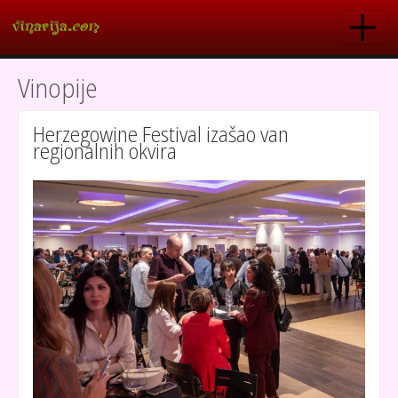
Skoči na glavni sadržaj
Vinopije
Herzegowine Festival izašao van
regionalnih okvira