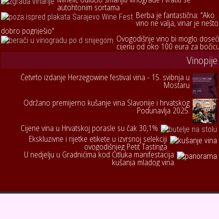
autohtonim sortama
Berba je fantastična: "Ako
vino ne valja, vinar je nešto
dobro pogriješio"
Ovogodišnje vino bi moglo doseć
cijenu od oko 100 eura za bočic
Vinopije
Četvrto izdanje Herzegowine festival vina - 15. svibnja u
Mostaru
Održano premijerno kušanje vina Slavonije i hrvatskog
Podunavlja 2025.
Cijene vina u Hrvatskoj porasle su čak 30,1%
Ekskluzivne i rijetke etikete u izvrsnoj selekciji
ovogodišnjeg Petit Tastinga
U nedjelju u Gradnićima kod Čitluka manifestacija
kušanja mladog vina