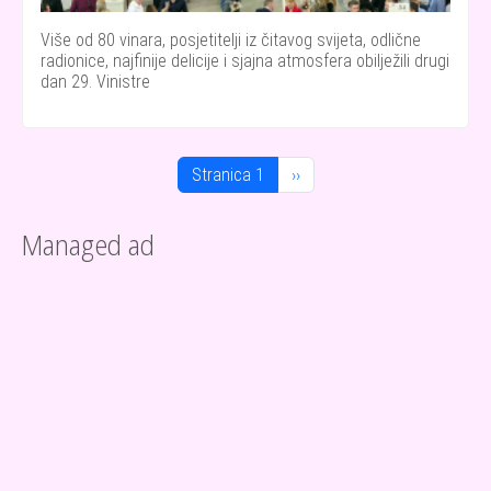
Više od 80 vinara, posjetitelji iz čitavog svijeta, odlične
radionice, najfinije delicije i sjajna atmosfera obilježili drugi
dan 29. Vinistre
Pagination
Next page
Stranica 1
››
Managed ad