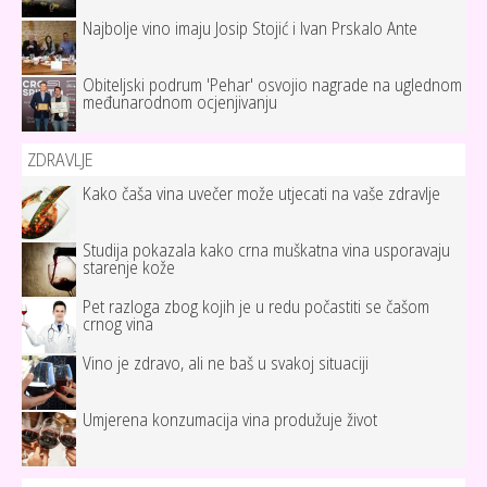
Najbolje vino imaju Josip Stojić i Ivan Prskalo Ante
Obiteljski podrum 'Pehar' osvojio nagrade na uglednom
međunarodnom ocjenjivanju
ZDRAVLJE
Kako čaša vina uvečer može utjecati na vaše zdravlje
Studija pokazala kako crna muškatna vina usporavaju
starenje kože
Pet razloga zbog kojih je u redu počastiti se čašom
crnog vina
Vino je zdravo, ali ne baš u svakoj situaciji
Umjerena konzumacija vina produžuje život