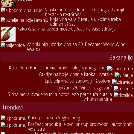
Vinske priče u jednom od najnagrađivanijih
hrvatskih restorana
Koja vina valja čuvati, a u kojima treba
odmah uživati
Kako čaša vina uvečer može utjecati na vaše zdravlje
VŽ prikuplja uzorke vina za 20. Decanter World Wine
Awards
Bakanalije
Kako Pero Buntić sprema prave male jezične gozbe
Otkrijte najbolje vinarije istoka Hrvatske
Ljubitelji vina su zadovoljni životom
Održani 29. "Vinski razgovori"
S dna mora izvađeno tri, a potopljeno pet tisuća butelja
vrhunskog vina
Trendovi
Kako je spašen Vuglec breg
Brečević produbljuje svoj pristup proizvodnji autohtonih
vina Istre
Mihelić odlučio smanjiti vinograde i vratiti se