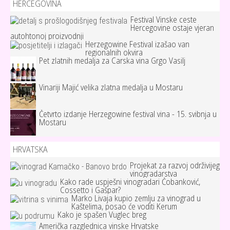
HERCEGOVINA
Festival Vinske ceste
Hercegovine ostaje vjeran
autohtonoj proizvodnji
Herzegowine Festival izašao van
regionalnih okvira
Pet zlatnih medalja za Carska vina Grgo Vasilj
Vinariji Majić velika zlatna medalja u Mostaru
Četvrto izdanje Herzegowine festival vina - 15. svibnja u
Mostaru
HRVATSKA
Projekat za razvoj održivijeg
vinogradarstva
Kako rade uspješni vinogradari Čobanković,
Cossetto i Gašpar?
Marko Livaja kupio zemlju za vinograd u
Kaštelima, posao će voditi Kerum
Kako je spašen Vuglec breg
Američka razglednica vinske Hrvatske