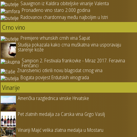
Sauvignon iz Kaldira obiteljske vinarije Valenta
Pronađeno vino staro 2.000 godina
Radovanov chardonnay među najboljim u Istri
Crno vino
Premijere vrhunskih crnih vina Šapat
Studija pokazala kako crna muškatna vina usporavaju
starenje kože
Šampion 2. Festivala frankovke - Miraz 2017. Feravina
Feričanci
Znanstvenici otkrili novu blagodat crnog vina
Bogata povijest Erdutskih vinograda
Vinarije
Američka razglednica vinske Hrvatske
Pet zlatnih medalja za Carska vina Grgo Vasilj
Vinariji Majić velika zlatna medalja u Mostaru