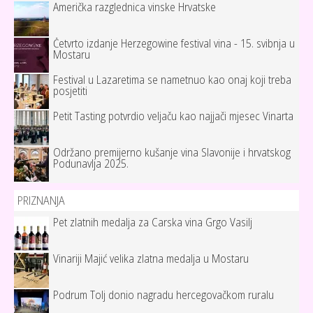
Američka razglednica vinske Hrvatske
Četvrto izdanje Herzegowine festival vina - 15. svibnja u
Mostaru
Festival u Lazaretima se nametnuo kao onaj koji treba
posjetiti
Petit Tasting potvrdio veljaču kao najjači mjesec Vinarta
Održano premijerno kušanje vina Slavonije i hrvatskog
Podunavlja 2025.
PRIZNANJA
Pet zlatnih medalja za Carska vina Grgo Vasilj
Vinariji Majić velika zlatna medalja u Mostaru
Podrum Tolj donio nagradu hercegovačkom ruralu