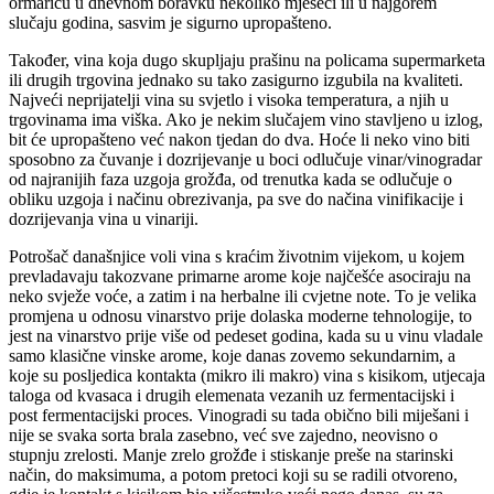
ormariću u dnevnom boravku nekoliko mjeseci ili u najgorem
slučaju godina, sasvim je sigurno upropašteno.
Također, vina koja dugo skupljaju prašinu na policama supermarketa
ili drugih trgovina jednako su tako zasigurno izgubila na kvaliteti.
Najveći neprijatelji vina su svjetlo i visoka temperatura, a njih u
trgovinama ima viška. Ako je nekim slučajem vino stavljeno u izlog,
bit će upropašteno već nakon tjedan do dva. Hoće li neko vino biti
sposobno za čuvanje i dozrijevanje u boci odlučuje vinar/vinogradar
od najranijih faza uzgoja grožđa, od trenutka kada se odlučuje o
obliku uzgoja i načinu obrezivanja, pa sve do načina vinifikacije i
dozrijevanja vina u vinariji.
Potrošač današnjice voli vina s kraćim životnim vijekom, u kojem
prevladavaju takozvane primarne arome koje najčešće asociraju na
neko svježe voće, a zatim i na herbalne ili cvjetne note. To je velika
promjena u odnosu vinarstvo prije dolaska moderne tehnologije, to
jest na vinarstvo prije više od pedeset godina, kada su u vinu vladale
samo klasične vinske arome, koje danas zovemo sekundarnim, a
koje su posljedica kontakta (mikro ili makro) vina s kisikom, utjecaja
taloga od kvasaca i drugih elemenata vezanih uz fermentacijski i
post fermentacijski proces. Vinogradi su tada obično bili miješani i
nije se svaka sorta brala zasebno, već sve zajedno, neovisno o
stupnju zrelosti. Manje zrelo grožđe i stiskanje preše na starinski
način, do maksimuma, a potom pretoci koji su se radili otvoreno,