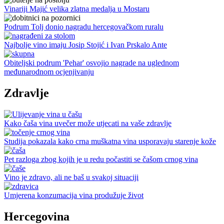
Vinariji Majić velika zlatna medalja u Mostaru
Podrum Tolj donio nagradu hercegovačkom ruralu
Najbolje vino imaju Josip Stojić i Ivan Prskalo Ante
Obiteljski podrum 'Pehar' osvojio nagrade na uglednom
međunarodnom ocjenjivanju
Zdravlje
Kako čaša vina uvečer može utjecati na vaše zdravlje
Studija pokazala kako crna muškatna vina usporavaju starenje kože
Pet razloga zbog kojih je u redu počastiti se čašom crnog vina
Vino je zdravo, ali ne baš u svakoj situaciji
Umjerena konzumacija vina produžuje život
Hercegovina