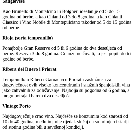
Sangiovese
Kao Brunello di Montalcino ili Bolgheri idealan je od 5 do 15
godina od berbe, a kao Chianti od 3 do 8 godina, a kao Chianti
Classico i Vino Nobile di Montepulciano također od 5 do 15 godina
od berbe.
Rioja (sorta tempranillo)
Ponajbolje Gran Reserve od 5 ili 6 godina do dva desetljeća od
berbe. Reserva 3 do 8 godina. Crianzu ne čuvati, to jest popiti do tri
godine od berbe.
Ribera del Duero i Priorat
Tempranillo u Riberi i Garnacha u Prioratu zaslužni su za
dugovječnost ovih visoko koncentriranih i snažnih španjolskih vina
jako zahvalnih za odležavanje. Najbolja su pogodna od 6 godina, a
mogu potrajati barem dva desetljeća.
Vintage Porto
Najdugovječnije crno vino. Najčešće se konzumira kod starosti od
10 do 40 godina, međutim, nije rijedak slučaj da su primjerci stariji
od stotinu godina bili u savršenoj kondiciji.