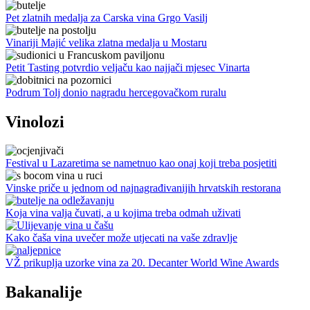
Pet zlatnih medalja za Carska vina Grgo Vasilj
Vinariji Majić velika zlatna medalja u Mostaru
Petit Tasting potvrdio veljaču kao najjači mjesec Vinarta
Podrum Tolj donio nagradu hercegovačkom ruralu
Vinolozi
Festival u Lazaretima se nametnuo kao onaj koji treba posjetiti
Vinske priče u jednom od najnagrađivanijih hrvatskih restorana
Koja vina valja čuvati, a u kojima treba odmah uživati
Kako čaša vina uvečer može utjecati na vaše zdravlje
VŽ prikuplja uzorke vina za 20. Decanter World Wine Awards
Bakanalije