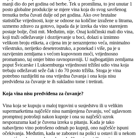
manji dio do pet godina od berbe. Tek u promilima, to jest unutar 1
posto globalne produkcije se mjere vina koja do svog savršenog
trenutka treba čuvati dulje od pet godina. Ako ove brutalne
statističke vrijednosti, koje se odnose na količine izražene u litrama,
uzmemo zdravo za gotovo, ispada da je izreka da vino starenjem
postaje bolje, čisti mit. Međutim, nije. Onaj količinski mali dio vina,
koji traži odležavanje i dozrijevanje u boci, dolazi u iznimno
velikom broju etiketa, a cijena im je nerazmjerno veća, minimalno
višestruko, nerijetko deseterostruko, a ponekad i više, pa je u
razvijenim zemljama s većom kupovnom moći, vrijednosno
promatrano, taj omjer bitno ravnopravniji. U najbogatijim zemljama
poput Švicarske i Luksemburga vrijednosni tržišni udio vina koja
trebaju odležavati seže čak i do 70 posto tržišta. Stoga je vina
potrebno razdijeliti na ona vrijedna čuvanja i ona koja nisu
predviđena za čuvanje te ih sukladno tome i tretirati.
Koja vina nisu predviđena za čuvanje?
Vina koja se kupuju u maloj trgovini u susjedstvu ili u velikim
supermarketima najčešće nisu namijenjena čuvanju, već uglavnom
promptnoj potrošnji nakon kupnje i ona su najčešći uzrok
nesporazuma kad je čuvena izreka u pitanju. Kada je tako
nabavljeno vino potrošeno odmah po kupnji, ono najčešće ispuni
očekivanja. Međutim, kada se zaboravi na polici u ostavi ili u nekom