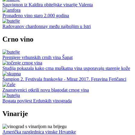
Sauvignon iz Kaldira obiteljske vinarije Valenta
Pronađeno vino staro 2.000 godina
Radovanov chardonnay među najboljim u Istri
Crno vino
Premijere vrhunskih crnih vina Šapat
Studija pokazala kako crna muškatna vina usporavaju starenje kože
Šampion 2. Festivala frankovke - Miraz 2017. Feravina Feričanci
Znanstvenici otkrili novu blagodat crnog vina
Bogata povijest Erdutskih vinograda
Vinarije
Američka razglednica vinske Hrvatske