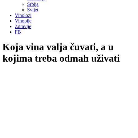
Srbija
Svijet
Vinolozi
Vinopije
Zdravlje
FB
Koja vina valja čuvati, a u
kojima treba odmah uživati