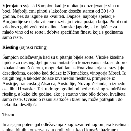
Vjerojatno svjetski šampion kad je u pitanju dozrijevanje vina u
boci. Najbolji crni pinoti s lakoćom dosežu starost od 30 i 40
godina, bez da izgube na kvaliteti. Dapače, najbolje apelacije
Burgundije se cijelo vrijeme razvijaju i vina postaju bolja. Pinot crni
vrlo brzo gubi voćnost maline i šumske jagode, tako tipične za
mlado vino od te sorte i dobiva specifičnu finesu koja s godinama
samo raste.
Riesling
(rajnski rizling)
Šampion odležavanja kad su u pitanju bijele sorte. Visoke kiseline
tipične za riesling djeluju kao fantastičan konzervans i ako su dobro
izbalansirane šećerom, mogu dati fantastična vina koja se razvijaju
desetljećima, osobito kad dolaze iz Njemačkog vinogorja Mosel. Iz
drugih regija također dolaze izvanredni rieslinzi, primjerice iz
Austrije, francuskog Alsacea, Australije, Novog Zelanda, a između
ostalih i Hrvatske. Tek u drugoj godini od berbe riesling zamiriši na
riesling, a kako idu godine, ako je startno vino bilo dobro, kvaliteta
samo raste. Ovisno o razini slatkoće i kiseline, može potrajati i do
nekoliko desetljeća.
Teran
Ima sjajan potencijal odležavanja zbog izvanrednog omjera kiselina i
tanina, bitnih konzervansa u crnih vina, kao i kupaže bazirane na