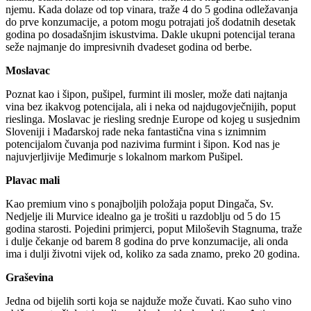
njemu. Kada dolaze od top vinara, traže 4 do 5 godina odležavanja
do prve konzumacije, a potom mogu potrajati još dodatnih desetak
godina po dosadašnjim iskustvima. Dakle ukupni potencijal terana
seže najmanje do impresivnih dvadeset godina od berbe.
Moslavac
Poznat kao i šipon, pušipel, furmint ili mosler, može dati najtanja
vina bez ikakvog potencijala, ali i neka od najdugovječnijih, poput
rieslinga. Moslavac je riesling srednje Europe od kojeg u susjednim
Sloveniji i Mađarskoj rade neka fantastična vina s iznimnim
potencijalom čuvanja pod nazivima furmint i šipon. Kod nas je
najuvjerljivije Međimurje s lokalnom markom Pušipel.
Plavac mali
Kao premium vino s ponajboljih položaja poput Dingača, Sv.
Nedjelje ili Murvice idealno ga je trošiti u razdoblju od 5 do 15
godina starosti. Pojedini primjerci, poput Miloševih Stagnuma, traže
i dulje čekanje od barem 8 godina do prve konzumacije, ali onda
ima i dulji životni vijek od, koliko za sada znamo, preko 20 godina.
Graševina
Jedna od bijelih sorti koja se najduže može čuvati. Kao suho vino