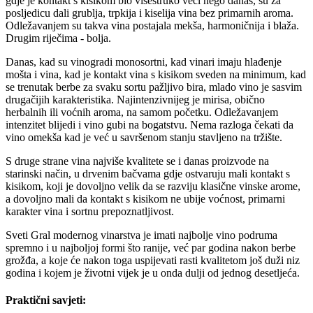
gdje je kontakt s kisikom bio višestruko veći nego danas, su za
posljedicu dali grublja, trpkija i kiselija vina bez primarnih aroma.
Odležavanjem su takva vina postajala mekša, harmoničnija i blaža.
Drugim riječima - bolja.
Danas, kad su vinogradi monosortni, kad vinari imaju hlađenje
mošta i vina, kad je kontakt vina s kisikom sveden na minimum, kad
se trenutak berbe za svaku sortu pažljivo bira, mlado vino je sasvim
drugačijih karakteristika. Najintenzivnijeg je mirisa, obično
herbalnih ili voćnih aroma, na samom početku. Odležavanjem
intenzitet blijedi i vino gubi na bogatstvu. Nema razloga čekati da
vino omekša kad je već u savršenom stanju stavljeno na tržište.
S druge strane vina najviše kvalitete se i danas proizvode na
starinski način, u drvenim bačvama gdje ostvaruju mali kontakt s
kisikom, koji je dovoljno velik da se razviju klasične vinske arome,
a dovoljno mali da kontakt s kisikom ne ubije voćnost, primarni
karakter vina i sortnu prepoznatljivost.
Sveti Gral modernog vinarstva je imati najbolje vino podruma
spremno i u najboljoj formi što ranije, već par godina nakon berbe
grožđa, a koje će nakon toga uspijevati rasti kvalitetom još duži niz
godina i kojem je životni vijek je u onda dulji od jednog desetljeća.
Praktični savjeti: