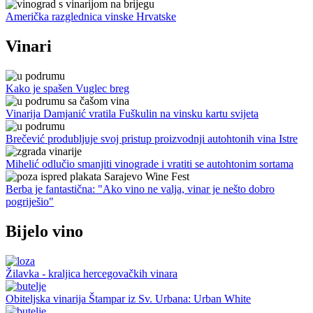
Američka razglednica vinske Hrvatske
Vinari
Kako je spašen Vuglec breg
Vinarija Damjanić vratila Fuškulin na vinsku kartu svijeta
Brečević produbljuje svoj pristup proizvodnji autohtonih vina Istre
Mihelić odlučio smanjiti vinograde i vratiti se autohtonim sortama
Berba je fantastična: "Ako vino ne valja, vinar je nešto dobro
pogriješio"
Bijelo vino
Žilavka - kraljica hercegovačkih vinara
Obiteljska vinarija Štampar iz Sv. Urbana: Urban White