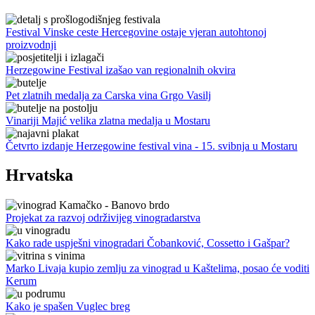
Festival Vinske ceste Hercegovine ostaje vjeran autohtonoj
proizvodnji
Herzegowine Festival izašao van regionalnih okvira
Pet zlatnih medalja za Carska vina Grgo Vasilj
Vinariji Majić velika zlatna medalja u Mostaru
Četvrto izdanje Herzegowine festival vina - 15. svibnja u Mostaru
Hrvatska
Projekat za razvoj održivijeg vinogradarstva
Kako rade uspješni vinogradari Čobanković, Cossetto i Gašpar?
Marko Livaja kupio zemlju za vinograd u Kaštelima, posao će voditi
Kerum
Kako je spašen Vuglec breg