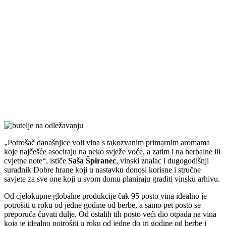
Potrošač današnjice voli vina s takozvanim primarnim aromama
koje najčešće asociraju na neko svježe voće, a zatim i na herbalne ili
cvjetne note
, ističe
Saša Špiranec
, vinski znalac i dugogodišnji
suradnik Dobre hrane koji u nastavku donosi korisne i stručne
savjete za sve one koji u svom domu planiraju graditi vinsku arhivu.
Od cjelokupne globalne produkcije čak 95 posto vina idealno je
potrošiti u roku od jedne godine od berbe, a samo pet posto se
preporuča čuvati dulje. Od ostalih tih posto veći dio otpada na vina
koja je idealno potrošiti u roku od jedne do tri godine od berbe i