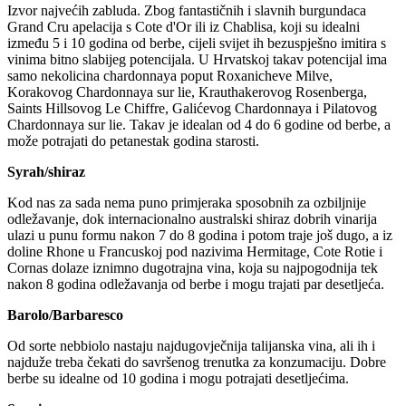
Izvor najvećih zabluda. Zbog fantastičnih i slavnih burgundaca
Grand Cru apelacija s Cote d'Or ili iz Chablisa, koji su idealni
između 5 i 10 godina od berbe, cijeli svijet ih bezuspješno imitira s
vinima bitno slabijeg potencijala. U Hrvatskoj takav potencijal ima
samo nekolicina chardonnaya poput Roxanicheve Milve,
Korakovog Chardonnaya sur lie, Krauthakerovog Rosenberga,
Saints Hillsovog Le Chiffre, Galićevog Chardonnaya i Pilatovog
Chardonnaya sur lie. Takav je idealan od 4 do 6 godine od berbe, a
može potrajati do petanestak godina starosti.
Syrah/shiraz
Kod nas za sada nema puno primjeraka sposobnih za ozbiljnije
odležavanje, dok internacionalno australski shiraz dobrih vinarija
ulazi u punu formu nakon 7 do 8 godina i potom traje još dugo, a iz
doline Rhone u Francuskoj pod nazivima Hermitage, Cote Rotie i
Cornas dolaze iznimno dugotrajna vina, koja su najpogodnija tek
nakon 8 godina odležavanja od berbe i mogu trajati par desetljeća.
Barolo/Barbaresco
Od sorte nebbiolo nastaju najdugovječnija talijanska vina, ali ih i
najduže treba čekati do savršenog trenutka za konzumaciju. Dobre
berbe su idealne od 10 godina i mogu potrajati desetljećima.