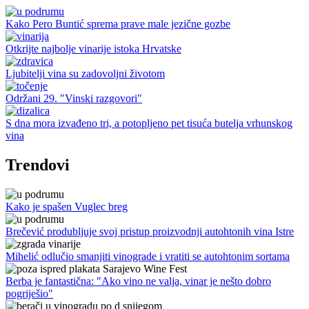
Kako Pero Buntić sprema prave male jezične gozbe
Otkrijte najbolje vinarije istoka Hrvatske
Ljubitelji vina su zadovoljni životom
Održani 29. "Vinski razgovori"
S dna mora izvađeno tri, a potopljeno pet tisuća butelja vrhunskog
vina
Trendovi
Kako je spašen Vuglec breg
Brečević produbljuje svoj pristup proizvodnji autohtonih vina Istre
Mihelić odlučio smanjiti vinograde i vratiti se autohtonim sortama
Berba je fantastična: "Ako vino ne valja, vinar je nešto dobro
pogriješio"