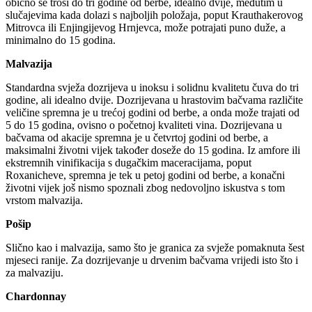
obično se troši do tri godine od berbe, idealno dvije, međutim u
slučajevima kada dolazi s najboljih položaja, poput Krauthakerovog
Mitrovca ili Enjingijevog Hrnjevca, može potrajati puno duže, a
minimalno do 15 godina.
Malvazija
Standardna svježa dozrijeva u inoksu i solidnu kvalitetu čuva do tri
godine, ali idealno dvije. Dozrijevana u hrastovim bačvama različite
veličine spremna je u trećoj godini od berbe, a onda može trajati od
5 do 15 godina, ovisno o početnoj kvaliteti vina. Dozrijevana u
bačvama od akacije spremna je u četvrtoj godini od berbe, a
maksimalni životni vijek također doseže do 15 godina. Iz amfore ili
ekstremnih vinifikacija s dugačkim maceracijama, poput
Roxanicheve, spremna je tek u petoj godini od berbe, a konačni
životni vijek još nismo spoznali zbog nedovoljno iskustva s tom
vrstom malvazija.
Pošip
Slično kao i malvazija, samo što je granica za svježe pomaknuta šest
mjeseci ranije. Za dozrijevanje u drvenim bačvama vrijedi isto što i
za malvaziju.
Chardonnay