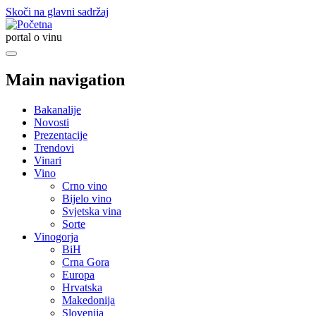
Skoči na glavni sadržaj
portal o vinu
Main navigation
Bakanalije
Novosti
Prezentacije
Trendovi
Vinari
Vino
Crno vino
Bijelo vino
Svjetska vina
Sorte
Vinogorja
BiH
Crna Gora
Europa
Hrvatska
Makedonija
Slovenija