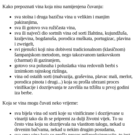
Kako prepoznati vina koja nisu namijenjena čuvanju:
sva stolna i druga bazična vina u velikim i manjim
pakiranjima,
sva ili gotovo sva ružičasta vina,
sva ili najveći dio sortnih vina od sorti žlahtina, kujundžuša,
kraljevina, bogdanuša, porodica muškata, portugizac, plavina
i zweigelt,
svi pjenušci koji nisu dobiveni tradicionalnom (klasičnom)
šampanjskom metodom, nego takozvanom tankovskom
(charmat) ili gaziranjem,
gotovo sva polusuha i poluslatka vina redovnih berbi s
iznimkom rajnskog rizlinga,
vina od ostalih sorti (malvazija, graševina, plavac mali, merlot,
porodica pinota i drugi...) koja su prošla ubrzani proces
vinifikacije i dozrijevanja te završila na tržištu u prvoj godini
iza berbe.
Koja se vina mogu čuvati neko vrijeme:
sva bijela vina od sorti koje su vinificirane i dozrijevane u
vinariji tako da ih se pripremi za dulji životni vijek. To su
često vina koja su dozrijevala na vlastitom talogu, nekad u
drvenim bačvama, nekad u nekim drugim posudama,
sva crna vina koja su prošla proces mikrooksigenacije, to jest