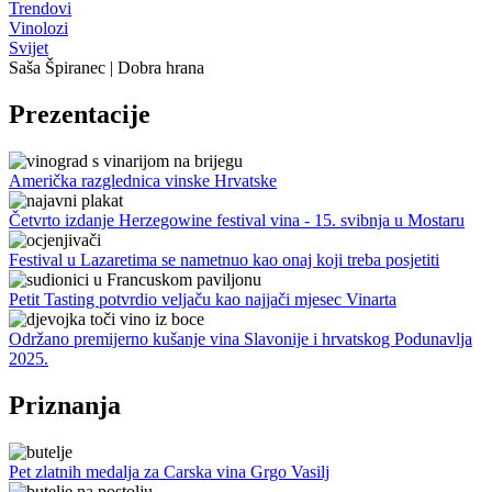
Trendovi
Vinolozi
Svijet
Saša Špiranec | Dobra hrana
Prezentacije
Američka razglednica vinske Hrvatske
Četvrto izdanje Herzegowine festival vina - 15. svibnja u Mostaru
Festival u Lazaretima se nametnuo kao onaj koji treba posjetiti
Petit Tasting potvrdio veljaču kao najjači mjesec Vinarta
Održano premijerno kušanje vina Slavonije i hrvatskog Podunavlja
2025.
Priznanja
Pet zlatnih medalja za Carska vina Grgo Vasilj