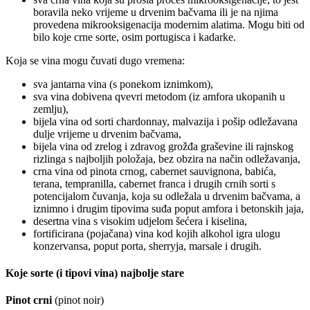
boravila neko vrijeme u drvenim bačvama ili je na njima
provedena mikrooksigenacija modernim alatima. Mogu biti od
bilo koje crne sorte, osim portugisca i kadarke.
Koja se vina mogu čuvati dugo vremena:
sva jantarna vina (s ponekom iznimkom),
sva vina dobivena qvevri metodom (iz amfora ukopanih u
zemlju),
bijela vina od sorti chardonnay, malvazija i pošip odležavana
dulje vrijeme u drvenim bačvama,
bijela vina od zrelog i zdravog grožđa graševine ili rajnskog
rizlinga s najboljih položaja, bez obzira na način odležavanja,
crna vina od pinota crnog, cabernet sauvignona, babića,
terana, tempranilla, cabernet franca i drugih crnih sorti s
potencijalom čuvanja, koja su odležala u drvenim bačvama, a
iznimno i drugim tipovima suđa poput amfora i betonskih jaja,
desertna vina s visokim udjelom šećera i kiselina,
fortificirana (pojačana) vina kod kojih alkohol igra ulogu
konzervansa, poput porta, sherryja, marsale i drugih.
Koje sorte (i tipovi vina) najbolje stare
Pinot crni
(pinot noir)