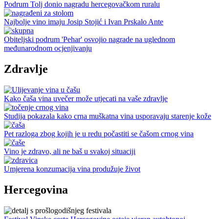
Podrum Tolj donio nagradu hercegovačkom ruralu
Najbolje vino imaju Josip Stojić i Ivan Prskalo Ante
Obiteljski podrum 'Pehar' osvojio nagrade na uglednom
međunarodnom ocjenjivanju
Zdravlje
Kako čaša vina uvečer može utjecati na vaše zdravlje
Studija pokazala kako crna muškatna vina usporavaju starenje kože
Pet razloga zbog kojih je u redu počastiti se čašom crnog vina
Vino je zdravo, ali ne baš u svakoj situaciji
Umjerena konzumacija vina produžuje život
Hercegovina