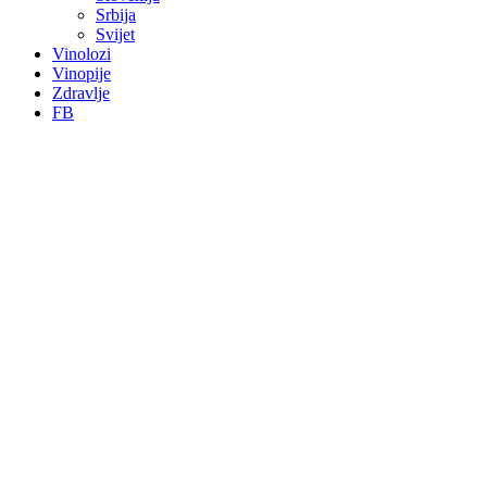
Srbija
Svijet
Vinolozi
Vinopije
Zdravlje
FB