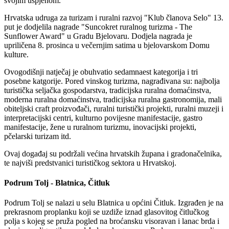
svojim uspjehom.
Hrvatska udruga za turizam i ruralni razvoj "Klub članova Selo" 13.
put je dodjelila nagrade "Suncokret ruralnog turizma - The
Sunflower Award" u Gradu Bjelovaru. Dodjela nagrada je
upriličena 8. prosinca u večernjim satima u bjelovarskom Domu
kulture.
Ovogodišnji natječaj je obuhvatio sedamnaest kategorija i tri
posebne katgorije. Pored vinskog turizma, nagrađivana su: najbolja
turistička seljačka gospodarstva, tradicijska ruralna domaćinstva,
moderna ruralna domaćinstva, tradicijska ruralna gastronomija, mali
obiteljski craft proizvođači, ruralni turistički projekti, ruralni muzeji i
interpretacijski centri, kulturno povijesne manifestacije, gastro
manifestacije, žene u ruralnom turizmu, inovacijski projekti,
pčelarski turizam itd.
Ovaj događaj su podržali većina hrvatskih župana i gradonačelnika,
te najviši predstvanici turističkog sektora u Hrvatskoj.
Podrum Tolj - Blatnica, Čitluk
Podrum Tolj se nalazi u selu Blatnica u općini Čitluk. Izgrađen je na
prekrasnom proplanku koji se uzdiže iznad glasovitog čitlučkog
polja s kojeg se pruža pogled na broćansku visoravan i lanac brda i