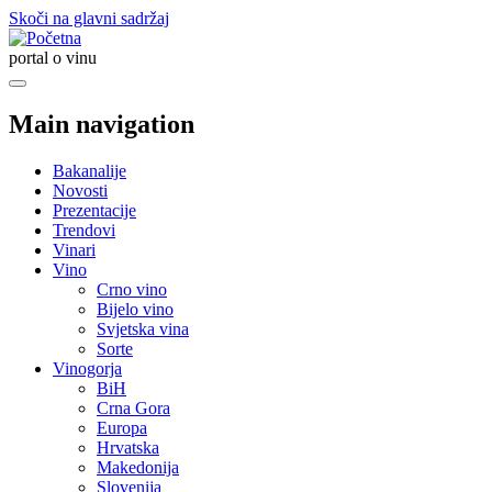
Skoči na glavni sadržaj
portal o vinu
Main navigation
Bakanalije
Novosti
Prezentacije
Trendovi
Vinari
Vino
Crno vino
Bijelo vino
Svjetska vina
Sorte
Vinogorja
BiH
Crna Gora
Europa
Hrvatska
Makedonija
Slovenija