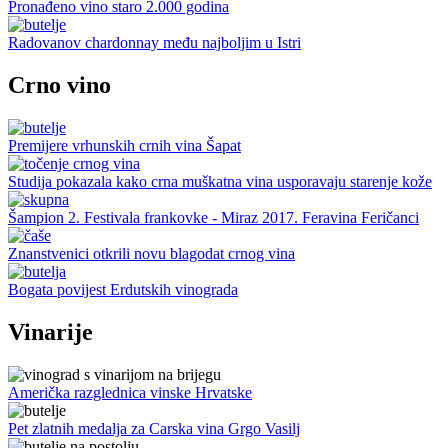
Pronađeno vino staro 2.000 godina
Radovanov chardonnay među najboljim u Istri
Crno vino
Premijere vrhunskih crnih vina Šapat
Studija pokazala kako crna muškatna vina usporavaju starenje kože
Šampion 2. Festivala frankovke - Miraz 2017. Feravina Feričanci
Znanstvenici otkrili novu blagodat crnog vina
Bogata povijest Erdutskih vinograda
Vinarije
Američka razglednica vinske Hrvatske
Pet zlatnih medalja za Carska vina Grgo Vasilj