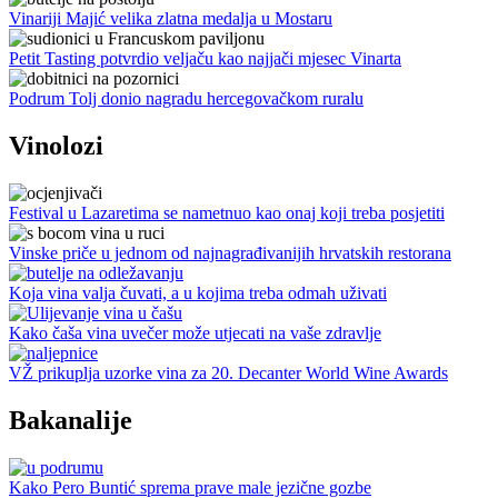
Vinariji Majić velika zlatna medalja u Mostaru
Petit Tasting potvrdio veljaču kao najjači mjesec Vinarta
Podrum Tolj donio nagradu hercegovačkom ruralu
Vinolozi
Festival u Lazaretima se nametnuo kao onaj koji treba posjetiti
Vinske priče u jednom od najnagrađivanijih hrvatskih restorana
Koja vina valja čuvati, a u kojima treba odmah uživati
Kako čaša vina uvečer može utjecati na vaše zdravlje
VŽ prikuplja uzorke vina za 20. Decanter World Wine Awards
Bakanalije
Kako Pero Buntić sprema prave male jezične gozbe