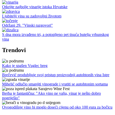
Otkrijte najbolje vinarije istoka Hrvatske
Ljubitelji vina su zadovoljni životom
Održani 29. "Vinski razgovori"
S dna mora izvađeno tri, a potopljeno pet tisuća butelja vrhunskog
vina
Trendovi
Kako je spašen Vuglec breg
Brečević produbljuje svoj pristup proizvodnji autohtonih vina Istre
Mihelić odlučio smanjiti vinograde i vratiti se autohtonim sortama
Berba je fantastična: "Ako vino ne valja, vinar je nešto dobro
pogriješio"
Ovogodišnje vino bi moglo doseći cijenu od oko 100 eura za bočicu