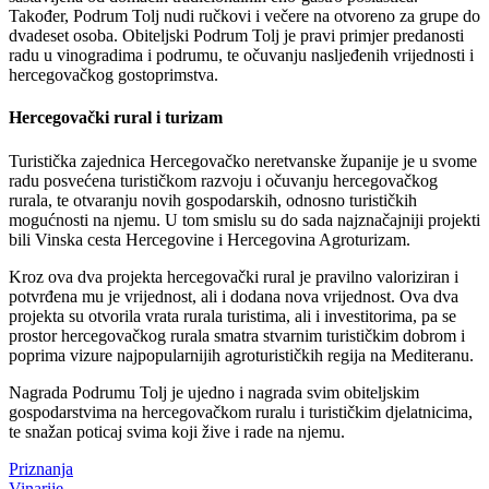
Također, Podrum Tolj nudi ručkovi i večere na otvoreno za grupe do
dvadeset osoba. Obiteljski Podrum Tolj je pravi primjer predanosti
radu u vinogradima i podrumu, te očuvanju nasljeđenih vrijednosti i
hercegovačkog gostoprimstva.
Hercegovački rural i turizam
Turistička zajednica Hercegovačko neretvanske županije je u svome
radu posvećena turističkom razvoju i očuvanju hercegovačkog
rurala, te otvaranju novih gospodarskih, odnosno turističkih
mogućnosti na njemu. U tom smislu su do sada najznačajniji projekti
bili Vinska cesta Hercegovine i Hercegovina Agroturizam.
Kroz ova dva projekta hercegovački rural je pravilno valoriziran i
potvrđena mu je vrijednost, ali i dodana nova vrijednost. Ova dva
projekta su otvorila vrata rurala turistima, ali i investitorima, pa se
prostor hercegovačkog rurala smatra stvarnim turističkim dobrom i
poprima vizure najpopularnijih agroturističkih regija na Mediteranu.
Nagrada Podrumu Tolj je ujedno i nagrada svim obiteljskim
gospodarstvima na hercegovačkom ruralu i turističkim djelatnicima,
te snažan poticaj svima koji žive i rade na njemu.
Priznanja
Vinarije