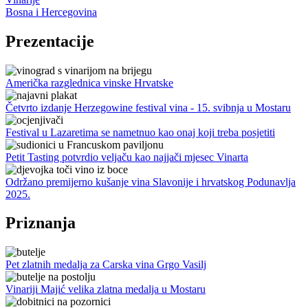
Bosna i Hercegovina
Prezentacije
Američka razglednica vinske Hrvatske
Četvrto izdanje Herzegowine festival vina - 15. svibnja u Mostaru
Festival u Lazaretima se nametnuo kao onaj koji treba posjetiti
Petit Tasting potvrdio veljaču kao najjači mjesec Vinarta
Održano premijerno kušanje vina Slavonije i hrvatskog Podunavlja
2025.
Priznanja
Pet zlatnih medalja za Carska vina Grgo Vasilj
Vinariji Majić velika zlatna medalja u Mostaru