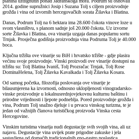
planina uzdignutih ponad Jadranskoga mora. Podrum su osnovali
2014. godine supružnici Josip i Suzana Tolj s ciljem proizvodnje
grožđa i vina od izvornih hercegovačkih sorata Žilavka i Blatina.
Danas, Podrum Tolj na 6 hektara ima 28.600 čokota vinove loze u
svom vlasništvu, s planom sadnje još 20.000 čokota. Uz izvorne
sorte Žilavka i Blatina, ova vinarija uzgaja danas popularnu sortu
Trnjak. Prosječna godišnja proizvodnja vina Podruma Tolj je 40.000
boca.
Ključna tržišta ove vinarije su BiH i hrvatsko tržište - gdje plasira
većinu svoje proizvodnje. Vinski proizvodi ove vinarije dostupni na
tržištu su: Tolj Blatina Ivaniš, Tolj Prozračac Trnjak, Tolj Rose
DominaHelena, Tolj Žilavka Kavalkada i Tolj Žilavka Kosara.
Od samog početka, filozofija poslovanja ove vinarije je
bilausmjerena ka izvornosti, odnosno uklopljenosti vinogradarsko-
vinske proizvodnje u lokalnusrednjovjekovnu kulturnu baštinu i
prirodne vrijednosti i ljepote podneblja. Pored proizvodnje grožđa i
vina, Podrum Tolj snažno djeluje i u prvacu vinskog turizma, te je
jedan od važnijih članova turističkog proizvoda Vinska cesta
Hercegovine.
Vinskim turistima vinarija nudi degustacije svih svojih vina, ali uz
najavu. Degustacije vina uvijek prate prigodne zakuske i jela
sastavljena od domaćih tradicionalnih eno-gastro poslastica.