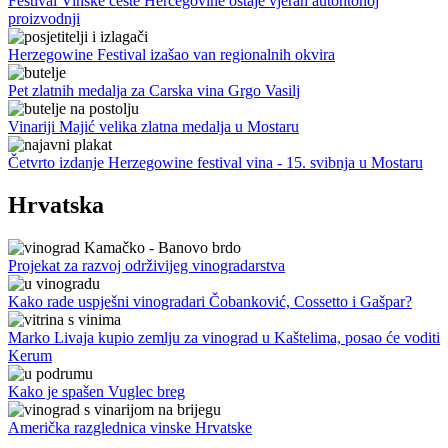
Festival Vinske ceste Hercegovine ostaje vjeran autohtonoj
proizvodnji
Herzegowine Festival izašao van regionalnih okvira
Pet zlatnih medalja za Carska vina Grgo Vasilj
Vinariji Majić velika zlatna medalja u Mostaru
Četvrto izdanje Herzegowine festival vina - 15. svibnja u Mostaru
Hrvatska
Projekat za razvoj održivijeg vinogradarstva
Kako rade uspješni vinogradari Čobanković, Cossetto i Gašpar?
Marko Livaja kupio zemlju za vinograd u Kaštelima, posao će voditi
Kerum
Kako je spašen Vuglec breg
Američka razglednica vinske Hrvatske