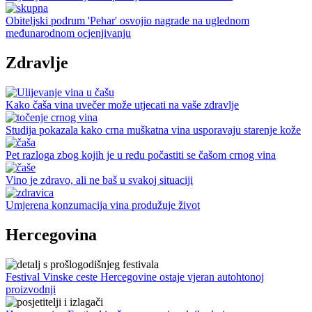
Obiteljski podrum 'Pehar' osvojio nagrade na uglednom
međunarodnom ocjenjivanju
Zdravlje
Kako čaša vina uvečer može utjecati na vaše zdravlje
Studija pokazala kako crna muškatna vina usporavaju starenje kože
Pet razloga zbog kojih je u redu počastiti se čašom crnog vina
Vino je zdravo, ali ne baš u svakoj situaciji
Umjerena konzumacija vina produžuje život
Hercegovina
Festival Vinske ceste Hercegovine ostaje vjeran autohtonoj
proizvodnji