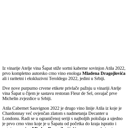
Iz vinarije Atelje vina Šapat stiže sortni kaberne sovinjon Atila 2022,
prvo kompletno autorsko crno vino enologa
Mladena Dragojlovića
ali i raritetni i ekskluzivni Teroldego 2022, jedini u Srbiji.
Dve nove purpurno crvene etikete privlače pažnju u vinariji Atelje
vina Šapat u čijem je sastavu restoran Fleur de Sel, osvajač prve
Michelin zvjezdice u Srbiji.
Atila Cabernet Sauvignon 2022 je drugo vino linije Atila iz koje je
Chardonnay već ovjenčan zlatom s nadmetanja Decanter u
Londonu. Radi se u ograničenoj seriji s najboljih položaja a ujedno
je prvo crno vino koje je u Šapatu od početka do kraja ispratio i