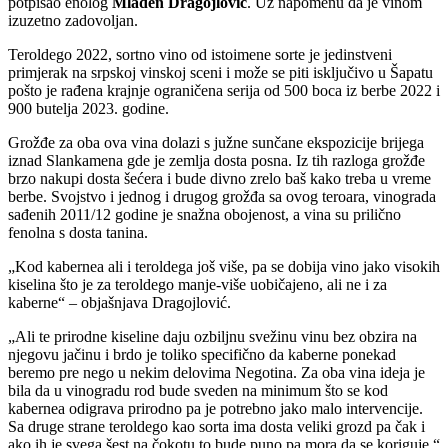
potpisao enolog
Mladen Dragojlović
. Uz napomenu da je vinom
izuzetno zadovoljan.
Teroldego 2022, sortno vino od istoimene sorte je jedinstveni
primjerak na srpskoj vinskoj sceni i može se piti isključivo u Šapatu
pošto je rađena krajnje ograničena serija od 500 boca iz berbe 2022 i
900 butelja 2023. godine.
Grožđe za oba ova vina dolazi s južne sunčane ekspozicije brijega
iznad Slankamena gde je zemlja dosta posna. Iz tih razloga grožđe
brzo nakupi dosta šećera i bude divno zrelo baš kako treba u vreme
berbe. Svojstvo i jednog i drugog grožđa sa ovog teroara, vinograda
sađenih 2011/12 godine je snažna obojenost, a vina su prilično
fenolna s dosta tanina.
Kod kabernea ali i teroldega još više, pa se dobija vino jako visokih
kiselina što je za teroldego manje-više uobičajeno, ali ne i za
kaberne
– objašnjava Dragojlović.
Ali te prirodne kiseline daju ozbiljnu svežinu vinu bez obzira na
njegovu jačinu i brdo je toliko specifično da kaberne ponekad
beremo pre nego u nekim delovima Negotina. Za oba vina ideja je
bila da u vinogradu rod bude sveden na minimum što se kod
kabernea odigrava prirodno pa je potrebno jako malo intervencije.
Sa druge strane teroldego kao sorta ima dosta veliki grozd pa čak i
ako ih je svega šest na čokotu to bude puno pa mora da se koriguje.