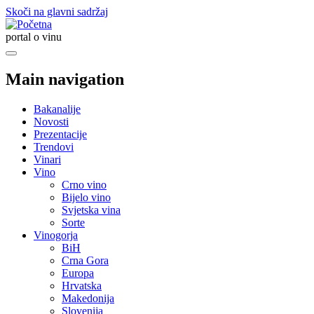
Skoči na glavni sadržaj
portal o vinu
Main navigation
Bakanalije
Novosti
Prezentacije
Trendovi
Vinari
Vino
Crno vino
Bijelo vino
Svjetska vina
Sorte
Vinogorja
BiH
Crna Gora
Europa
Hrvatska
Makedonija
Slovenija