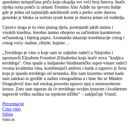
apsolutno neispričana priča koja okuplja sve veći broj fanova. Inače
rijetka sorta potiče iz oblasti Trentino Alto Adiđe na sjeveru Italije
gde je jedna od najstarijih autohtonih sorti a preko sorte dureza
genetski je bliska sa sortom syrah kome je dureza jedan od roditelja.
Upravo stoga je to vino punog tijela, postojanih jakih tanina i
visokih kiselina, fenolno tamno obojeno sa začinskim karakterom
sečuanskog i bijelog papra. Aromatski iskazuje kombinacije crnog i
crnog voća: maline, ribizle, kupine…
Teroldego je vino u koje sam se zaljubio radeći u Njujorku i
upoznavši Elizabetu Foradori (Elisabetta) koju inače zovu "kraljica
teroldega". Ona spada u italijanske biodinamičke super-vinare radeći
veoma kvalitetna vina, kombinujući amforu i barik a zapravo je žena
koja je spasila teroldego od nestanka. Bio sam izuzetno sretan kada
sam zatekao to grožđe u našim vinogradima a i time što se Mladen
Dragojlović kao naš enolog posvetio upravo njoj u monosortnom
izrazu. Zato sam siguran da će teroldego svojim izrazom i kvalitetom
napraviti veliku razliku na srpskom tržištu
– zaključuje Vranić.
Prezentacije
Crno vino
Srbija
vino.rs