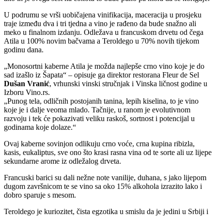
U podrumu se vrši uobičajena vinifikacija, maceracija u prosjeku
traje između dva i tri tjedna a vino je rađeno da bude snažno ali
meko u finalnom izdanju. Odležava u francuskom drvetu od čega
Atila u 100% novim bačvama a Teroldego u 70% novih tijekom
godinu dana.
Monosortni kaberne Atila je možda najlepše crno vino koje je do
sad izašlo iz Šapata
– opisuje ga direktor restorana Fleur de Sel
Dušan Vranić
, vrhunski vinski stručnjak i Vinska ličnost godine u
Izboru Vino.rs.
Punog tela, odličnih postojanih tanina, lepih kiselina, to je vino
koje je i dalje veoma mlado. Tačnije, u ranom je evolutivnom
razvoju i tek će pokazivati veliku raskoš, sortnost i potencijal u
godinama koje dolaze.
Ovaj kaberne sovinjon odlikuju crno voće, crna kupina ribizla,
kasis, eukaliptus, sve ono što krasi rasna vina od te sorte ali uz lijepe
sekundarne arome iz odležalog drveta.
Francuski barici su dali nežne note vanilije, duhana, s jako lijepom
dugom završnicom te se vino sa oko 15% alkohola izrazito lako i
dobro sparuje s mesom.
Teroldego je kuriozitet, čista egzotika u smislu da je jedini u Srbiji i