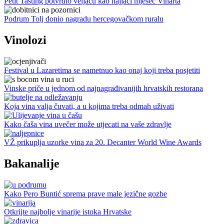
Petit Tasting potvrdio veljaču kao najjači mjesec Vinarta
Podrum Tolj donio nagradu hercegovačkom ruralu
Vinolozi
Festival u Lazaretima se nametnuo kao onaj koji treba posjetiti
Vinske priče u jednom od najnagrađivanijih hrvatskih restorana
Koja vina valja čuvati, a u kojima treba odmah uživati
Kako čaša vina uvečer može utjecati na vaše zdravlje
VŽ prikuplja uzorke vina za 20. Decanter World Wine Awards
Bakanalije
Kako Pero Buntić sprema prave male jezične gozbe
Otkrijte najbolje vinarije istoka Hrvatske