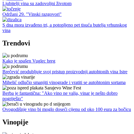
Ljubitelji vina su zadovoljni životom
Održani 29. "Vinski razgovori"
S dna mora izvađeno tri, a potopljeno pet tisuća butelja vrhunskog
vina
Trendovi
Kako je spašen Vuglec breg
Brečević produbljuje svoj pristup proizvodnji autohtonih vina Istre
Mihelić odlučio smanjiti vinograde i vratiti se autohtonim sortama
Berba je fantastična: "Ako vino ne valja, vinar je nešto dobro
pogriješio"
Ovogodišnje vino bi moglo doseći cijenu od oko 100 eura za bočicu
Vinopije