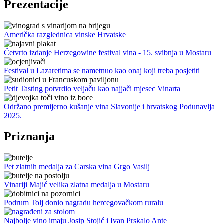
Prezentacije
Američka razglednica vinske Hrvatske
Četvrto izdanje Herzegowine festival vina - 15. svibnja u Mostaru
Festival u Lazaretima se nametnuo kao onaj koji treba posjetiti
Petit Tasting potvrdio veljaču kao najjači mjesec Vinarta
Održano premijerno kušanje vina Slavonije i hrvatskog Podunavlja
2025.
Priznanja
Pet zlatnih medalja za Carska vina Grgo Vasilj
Vinariji Majić velika zlatna medalja u Mostaru
Podrum Tolj donio nagradu hercegovačkom ruralu
Najbolje vino imaju Josip Stojić i Ivan Prskalo Ante