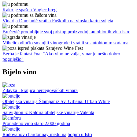
Kako je spašen Vuglec breg
Vinarija Damjanić vratila Fuškulin na vinsku kartu svijeta
Brečević produbljuje svoj pristup proizvodnji autohtonih vina Istre
Mihelić odlučio smanjiti vinograde i vratiti se autohtonim sortama
Berba je fantastična: "Ako vino ne valja, vinar je nešto dobro
pogriješio"
Bijelo vino
Žilavka - kraljica hercegovačkih vinara
Obiteljska vinarija Štampar iz Sv. Urbana: Urban White
Sauvignon iz Kaldira obiteljske vinarije Valenta
Pronađeno vino staro 2.000 godina
Radovanov chardonnay među najboljim u Istri