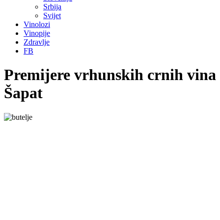
Srbija
Svijet
Vinolozi
Vinopije
Zdravlje
FB
Premijere vrhunskih crnih vina
Šapat