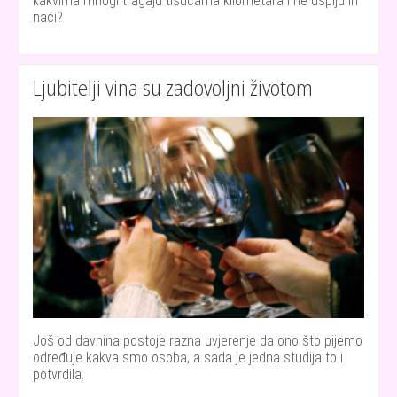
kakvima mnogi tragaju tisućama kilometara i ne uspiju ih
naći?
Ljubitelji vina su zadovoljni životom
Još od davnina postoje razna uvjerenje da ono što pijemo
određuje kakva smo osoba, a sada je jedna studija to i
potvrdila.