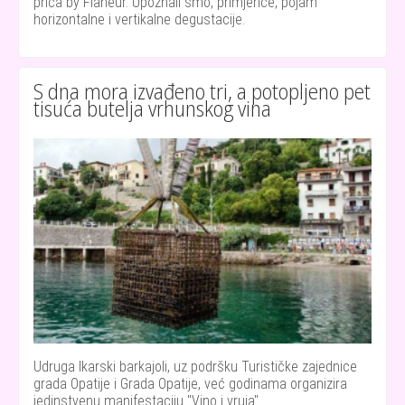
priča by Flaneur. Upoznali smo, primjerice, pojam
horizontalne i vertikalne degustacije.
S dna mora izvađeno tri, a potopljeno pet
tisuća butelja vrhunskog vina
Udruga Ikarski barkajoli, uz podršku Turističke zajednice
grada Opatije i Grada Opatije, već godinama organizira
jedinstvenu manifestaciju "Vino i vruja".