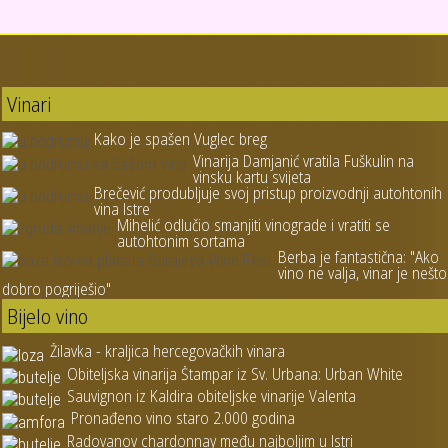
Vinari
Kako je spašen Vuglec breg
Vinarija Damjanić vratila Fuškulin na
vinsku kartu svijeta
Brečević produbljuje svoj pristup proizvodnji autohtonih
vina Istre
Mihelić odlučio smanjiti vinograde i vratiti se
autohtonim sortama
Berba je fantastična: "Ako
vino ne valja, vinar je nešto
dobro pogriješio"
Bijelo vino
Žilavka - kraljica hercegovačkih vinara
Obiteljska vinarija Štampar iz Sv. Urbana: Urban White
Sauvignon iz Kaldira obiteljske vinarije Valenta
Pronađeno vino staro 2.000 godina
Radovanov chardonnay među najboljim u Istri