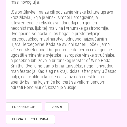
maslinovog ulja.
Salon žilavke ima za cilj podizanje vinske kulture upravo
kroz žilavku, koja je vinski simbol Hercegovine, a
istovremeno je i ekskluzivni događaj namijenjen
hedonistima, ljubiteljima vina i vrhunske gastronomije.
Ove godine se očekuje još bogatije predstavljanje
hercegovačkog maslinarstva, odnosno najznačajnijih
uljara Hercegovine. Kada se svi oni saberu, očekujemo
više od 45 izlagača. Drago nam je da ćemo i ove godine
ugostiti eminentne svjetske i evropske vinske stručnjake,
a posebno bih izdvojio britanskog Master of Wine Roda
Smitha. Ovo je ne samo bitna turistička, nego i privredna
manifestacija. Kao šlag na kraju dolazi after party u Zasad
polju, na lokalitetu koji se nalazi uz našu destileriju i
aperitiv bar, na kojem će koncert sa velikim bendom
održati Neno Murić
, kazao je Vukoje.
PREZENTACIJE
VINARI
BOSNA I HERCEGOVINA