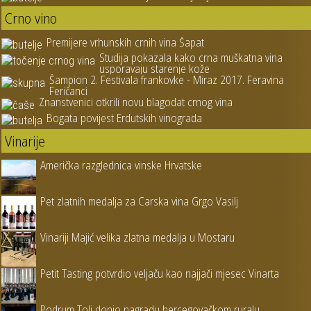
Crno vino
Premijere vrhunskih crnih vina Šapat
Studija pokazala kako crna muškatna vina
usporavaju starenje kože
Šampion 2. Festivala frankovke - Miraz 2017. Feravina
Feričanci
Znanstvenici otkrili novu blagodat crnog vina
Bogata povijest Erdutskih vinograda
Vinarije
Američka razglednica vinske Hrvatske
Pet zlatnih medalja za Carska vina Grgo Vasilj
Vinariji Majić velika zlatna medalja u Mostaru
Petit Tasting potvrdio veljaču kao najjači mjesec Vinarta
Podrum Tolj donio nagradu hercegovačkom ruralu