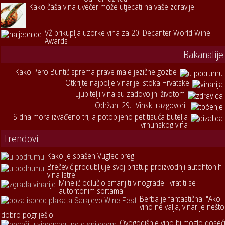
Kako čaša vina uvečer može utjecati na vaše zdravlje
VŽ prikuplja uzorke vina za 20. Decanter World Wine
Awards
Bakanalije
Kako Pero Buntić sprema prave male jezične gozbe
Otkrijte najbolje vinarije istoka Hrvatske
Ljubitelji vina su zadovoljni životom
Održani 29. "Vinski razgovori"
S dna mora izvađeno tri, a potopljeno pet tisuća butelja
vrhunskog vina
Trendovi
Kako je spašen Vuglec breg
Brečević produbljuje svoj pristup proizvodnji autohtonih
vina Istre
Mihelić odlučio smanjiti vinograde i vratiti se
autohtonim sortama
Berba je fantastična: "Ako
vino ne valja, vinar je nešto
dobro pogriješio"
Ovogodišnje vino bi moglo doseć