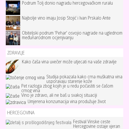
Podrum Tolj donio nagradu hercegovačkom ruralu
Najbolje vino imaju Josip Stojić i Ivan Prskalo Ante
Obiteljski podrum 'Pehar' osvojio nagrade na uglednom
međunarodnom ocjenjivanju
ZDRAVLJE
Kako čaša vina uvečer može utjecati na vaše zdravlje
Studija pokazala kako crna muškatna vina
usporavaju starenje kože
Pet razloga zbog kojih je u redu počastiti se čašom
crnog vina
Vino je zdravo, ali ne baš u svakoj situaciji
Umjerena konzumacija vina produžuje život
HERCEGOVINA
Festival Vinske ceste
Hercegovine ostaje vjeran