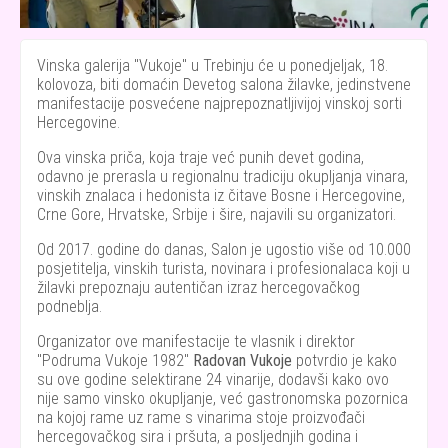
Vinska galerija "Vukoje" u Trebinju će u ponedjeljak, 18.
kolovoza, biti domaćin Devetog salona žilavke, jedinstvene
manifestacije posvećene najprepoznatljivijoj vinskoj sorti
Hercegovine.
Ova vinska priča, koja traje već punih devet godina,
odavno je prerasla u regionalnu tradiciju okupljanja vinara,
vinskih znalaca i hedonista iz čitave Bosne i Hercegovine,
Crne Gore, Hrvatske, Srbije i šire, najavili su organizatori.
Od 2017. godine do danas, Salon je ugostio više od 10.000
posjetitelja, vinskih turista, novinara i profesionalaca koji u
žilavki prepoznaju autentičan izraz hercegovačkog
podneblja.
Organizator ove manifestacije te vlasnik i direktor
"Podruma Vukoje 1982"
Radovan Vukoje
potvrdio je kako
su ove godine selektirane 24 vinarije, dodavši kako ovo
nije samo vinsko okupljanje, već gastronomska pozornica
na kojoj rame uz rame s vinarima stoje proizvođači
hercegovačkog sira i pršuta, a posljednjih godina i