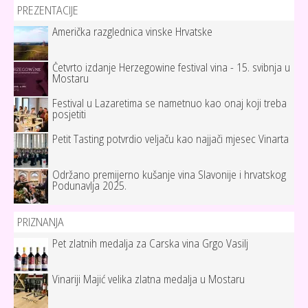
PREZENTACIJE
Američka razglednica vinske Hrvatske
Četvrto izdanje Herzegowine festival vina - 15. svibnja u
Mostaru
Festival u Lazaretima se nametnuo kao onaj koji treba
posjetiti
Petit Tasting potvrdio veljaču kao najjači mjesec Vinarta
Održano premijerno kušanje vina Slavonije i hrvatskog
Podunavlja 2025.
PRIZNANJA
Pet zlatnih medalja za Carska vina Grgo Vasilj
Vinariji Majić velika zlatna medalja u Mostaru