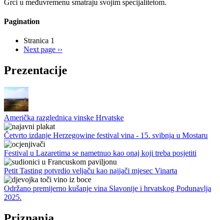
Grci u međuvremenu smatraju svojim specijalitetom.
Pagination
Stranica 1
Next page
››
Prezentacije
Američka razglednica vinske Hrvatske
Četvrto izdanje Herzegowine festival vina - 15. svibnja u Mostaru
Festival u Lazaretima se nametnuo kao onaj koji treba posjetiti
Petit Tasting potvrdio veljaču kao najjači mjesec Vinarta
Održano premijerno kušanje vina Slavonije i hrvatskog Podunavlja
2025.
Priznanja