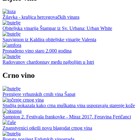
Žilavka - kraljica hercegovačkih vinara
Obiteljska vinarija Štampar iz Sv. Urbana: Urban White
Sauvignon iz Kaldira obiteljske vinarije Valenta
Pronađeno vino staro 2.000 godina
Radovanov chardonnay među najboljim u Istri
Crno vino
Premijere vrhunskih crnih vina Šapat
Studija pokazala kako crna muškatna vina usporavaju starenje kože
Šampion 2. Festivala frankovke - Miraz 2017. Feravina Feričanci
Znanstvenici otkrili novu blagodat crnog vina
Bogata povijest Erdutskih vinograda