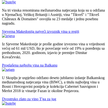
Na tri vinska renomirana mežunarodna natjecanja koja su u održana
u Njemačkoj, Velikoj Britaniji i Austriji, vina "Tikveš" i "Tikveš
Châteaux & Domainеs" osvojila su 23 medalje i jednu posebnu
nagradu.
Sjeverna Makedonija najveći izvoznik vina u regiji
Iz Sjeverne Makedonije je prošle godine izvezeno vina u vrijednosti
većoj od 61 mil USD, što je povećanje veće od 19% u poređenju sa
prethodnom, 2020. godinom, izjavio je premijer Dimitar
Kovačevski.
Proglašena najbolja vina na Balkanu
U Skoplju je uspješno održano deseto jubilarno izdanje Balkanskog
međunarodnog natjecanja vina (BIWC), a titulu najboljeg vina u
Bosni i Hercegovini ponijela je kolekcija Cabernet Sauvignon i
Merlot 2018 iz vinarije Fazan iz okoline Prnjavora.
Dvostruko zlato za vino T'ga za jug