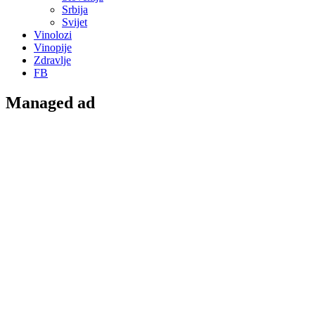
Srbija
Svijet
Vinolozi
Vinopije
Zdravlje
FB
Managed ad