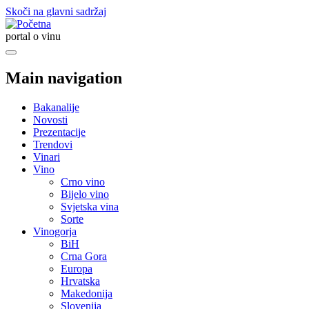
Skoči na glavni sadržaj
portal o vinu
Main navigation
Bakanalije
Novosti
Prezentacije
Trendovi
Vinari
Vino
Crno vino
Bijelo vino
Svjetska vina
Sorte
Vinogorja
BiH
Crna Gora
Europa
Hrvatska
Makedonija
Slovenija