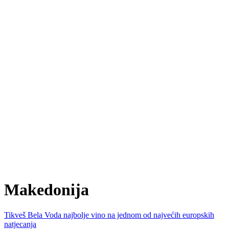
Makedonija
Tikveš Bela Voda najbolje vino na jednom od najvećih europskih
natjecanja