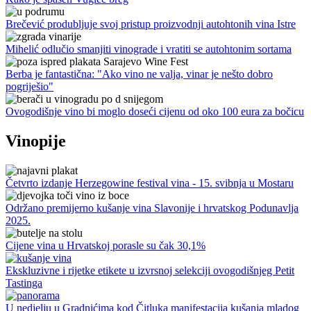
Brečević produbljuje svoj pristup proizvodnji autohtonih vina Istre
Mihelić odlučio smanjiti vinograde i vratiti se autohtonim sortama
Berba je fantastična: "Ako vino ne valja, vinar je nešto dobro
pogriješio"
Ovogodišnje vino bi moglo doseći cijenu od oko 100 eura za bočicu
Vinopije
Četvrto izdanje Herzegowine festival vina - 15. svibnja u Mostaru
Održano premijerno kušanje vina Slavonije i hrvatskog Podunavlja
2025.
Cijene vina u Hrvatskoj porasle su čak 30,1%
Ekskluzivne i rijetke etikete u izvrsnoj selekciji ovogodišnjeg Petit
Tastinga
U nedjelju u Gradnićima kod Čitluka manifestacija kušanja mladog