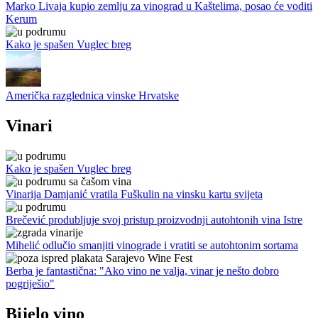
Marko Livaja kupio zemlju za vinograd u Kaštelima, posao će voditi
Kerum
Kako je spašen Vuglec breg
Američka razglednica vinske Hrvatske
Vinari
Kako je spašen Vuglec breg
Vinarija Damjanić vratila Fuškulin na vinsku kartu svijeta
Brečević produbljuje svoj pristup proizvodnji autohtonih vina Istre
Mihelić odlučio smanjiti vinograde i vratiti se autohtonim sortama
Berba je fantastična: "Ako vino ne valja, vinar je nešto dobro
pogriješio"
Bijelo vino