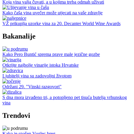
Koja vina valja čuvati, a u kojima treba odmah uživati
Kako čaša vina uvečer može utjecati na vaše zdravlje
VŽ prikuplja uzorke vina za 20. Decanter World Wine Awards
Bakanalije
Kako Pero Buntić sprema prave male jezične gozbe
Otkrijte najbolje vinarije istoka Hrvatske
Ljubitelji vina su zadovoljni životom
Održani 29. "Vinski razgovori"
S dna mora izvađeno tri, a potopljeno pet tisuća butelja vrhunskog
vina
Trendovi
Kako je spašen Vuglec breg