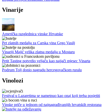
Vinarije
Američka razglednica vinske Hrvatske
Pet zlatnih medalja za Carska vina Grgo Vasilj
Vinariji Majić velika zlatna medalja u Mostaru
Petit Tasting potvrdio veljaču kao najjači mjesec Vinarta
Podrum Tolj donio nagradu hercegovačkom ruralu
Vinolozi
Festival u Lazaretima se nametnuo kao onaj koji treba posjetiti
Vinske priče u jednom od najnagrađivanijih hrvatskih restorana