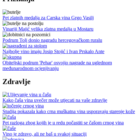
Pet zlatnih medalja za Carska vina Grgo Vasilj
Vinariji Majić velika zlatna medalja u Mostaru
Podrum Tolj donio nagradu hercegovačkom ruralu
Najbolje vino imaju Josip Stojić i Ivan Prskalo Ante
Obiteljski podrum 'Pehar' osvojio nagrade na uglednom
međunarodnom ocjenjivanju
Zdravlje
Kako čaša vina uvečer može utjecati na vaše zdravlje
Studija pokazala kako crna muškatna vina usporavaju starenje kože
Pet razloga zbog kojih je u redu počastiti se čašom crnog vina
Vino je zdravo, ali ne baš u svakoj situaciji