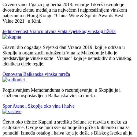
Crveno vino T'ga za jug berba 2019. vinarije Tikveš osvojilo je
dvostruku zlatnu medalju na najvećem i najprestižnijem vinskom
natjecanju u Hong Kongu "China Wine & Spirits Awards Best
Value 2021" u Kini.
Jedinstvenost Vrancu otvara vrata svjetskog vinskog tržišta
Glavni dio događaja Svjetski dan Vranca 2019. koji je održan u
Skoplju u organizaciji udruženja Vina iz Makedonije bilo je
predstavljanje vinske sorte "Vranac" koja je neraskidiv dio vinskog
identiteta cijele regije.
Osnovana Balkanska vinska mreža
Potpisivanjem Memoranduma o razumijevanju, u Skoplju je i
službeno uspostavljena Balkanska vinska mreža.
Spor Atene i Skoplja oko vina i halve
Četvrt oko tržnice Kapani u središtu Soluna se razvila u meku za
sladokusce. Ovdje se nudi sve najbolje što grčka kulinarski ima za
ponuditi. Između ostalog i halva koja je došla s Bliskog Istoka ali ju