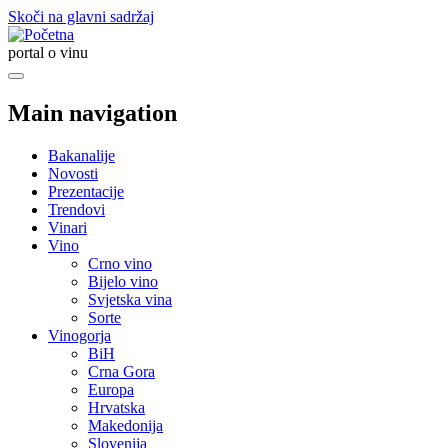
Skoči na glavni sadržaj
portal o vinu
Main navigation
Bakanalije
Novosti
Prezentacije
Trendovi
Vinari
Vino
Crno vino
Bijelo vino
Svjetska vina
Sorte
Vinogorja
BiH
Crna Gora
Europa
Hrvatska
Makedonija
Slovenija