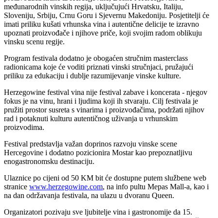
međunarodnih vinskih regija, uključujući Hrvatsku, Italiju,
Sloveniju, Srbiju, Crnu Goru i Sjevernu Makedoniju. Posjetitelji će
imati priliku kušati vrhunska vina i autentične delicije te izravno
upoznati proizvođače i njihove priče, koji svojim radom oblikuju
vinsku scenu regije.
Program festivala dodatno je obogaćen stručnim masterclass
radionicama koje će voditi priznati vinski stručnjaci, pružajući
priliku za edukaciju i dublje razumijevanje vinske kulture.
Herzegowine festival vina nije festival zabave i koncerata - njegov
fokus je na vinu, hrani i ljudima koji ih stvaraju. Cilj festivala je
pružiti prostor susreta s vinarima i proizvođačima, podržati njihov
rad i potaknuti kulturu autentičnog uživanja u vrhunskim
proizvodima.
Festival predstavlja važan doprinos razvoju vinske scene
Hercegovine i dodatno pozicionira Mostar kao prepoznatljivu
enogastronomsku destinaciju.
Ulaznice po cijeni od 50 KM bit će dostupne putem službene web
stranice
www.herzegowine.com
, na info pultu Mepas Mall-a, kao i
na dan održavanja festivala, na ulazu u dvoranu Queen.
Organizatori pozivaju sve ljubitelje vina i gastronomije da 15.