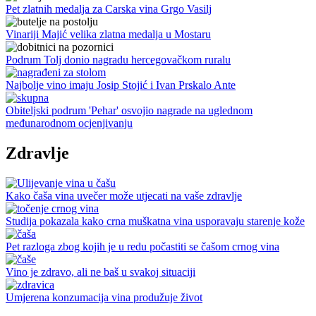
Pet zlatnih medalja za Carska vina Grgo Vasilj
Vinariji Majić velika zlatna medalja u Mostaru
Podrum Tolj donio nagradu hercegovačkom ruralu
Najbolje vino imaju Josip Stojić i Ivan Prskalo Ante
Obiteljski podrum 'Pehar' osvojio nagrade na uglednom
međunarodnom ocjenjivanju
Zdravlje
Kako čaša vina uvečer može utjecati na vaše zdravlje
Studija pokazala kako crna muškatna vina usporavaju starenje kože
Pet razloga zbog kojih je u redu počastiti se čašom crnog vina
Vino je zdravo, ali ne baš u svakoj situaciji
Umjerena konzumacija vina produžuje život