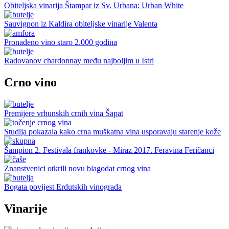
Obiteljska vinarija Štampar iz Sv. Urbana: Urban White
Sauvignon iz Kaldira obiteljske vinarije Valenta
Pronađeno vino staro 2.000 godina
Radovanov chardonnay među najboljim u Istri
Crno vino
Premijere vrhunskih crnih vina Šapat
Studija pokazala kako crna muškatna vina usporavaju starenje kože
Šampion 2. Festivala frankovke - Miraz 2017. Feravina Feričanci
Znanstvenici otkrili novu blagodat crnog vina
Bogata povijest Erdutskih vinograda
Vinarije