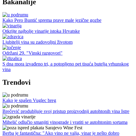
Bakanalije
Kako Pero Buntić sprema prave male jezične gozbe
Otkrijte najbolje vinarije istoka Hrvatske
Ljubitelji vina su zadovoljni životom
Održani 29. "Vinski razgovori"
S dna mora izvađeno tri, a potopljeno pet tisuća butelja vrhunskog
vina
Trendovi
Kako je spašen Vuglec breg
Brečević produbljuje svoj pristup proizvodnji autohtonih vina Istre
Mihelić odlučio smanjiti vinograde i vratiti se autohtonim sortama
Berba je fantastična: "Ako vino ne valja, vinar je nešto dobro