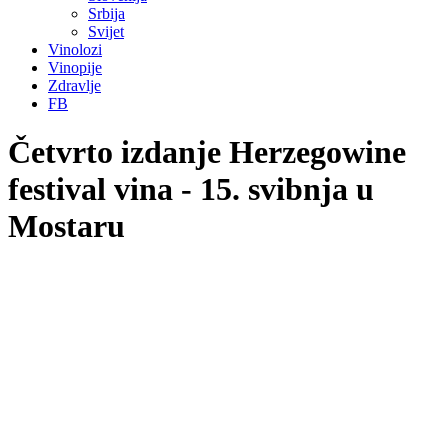
Srbija
Svijet
Vinolozi
Vinopije
Zdravlje
FB
Četvrto izdanje Herzegowine
festival vina - 15. svibnja u
Mostaru