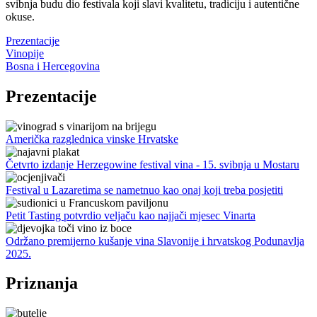
svibnja budu dio festivala koji slavi kvalitetu, tradiciju i autentične
okuse.
Prezentacije
Vinopije
Bosna i Hercegovina
Prezentacije
Američka razglednica vinske Hrvatske
Četvrto izdanje Herzegowine festival vina - 15. svibnja u Mostaru
Festival u Lazaretima se nametnuo kao onaj koji treba posjetiti
Petit Tasting potvrdio veljaču kao najjači mjesec Vinarta
Održano premijerno kušanje vina Slavonije i hrvatskog Podunavlja
2025.
Priznanja