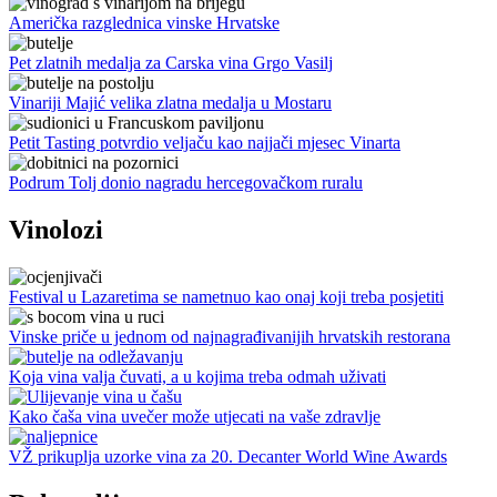
Američka razglednica vinske Hrvatske
Pet zlatnih medalja za Carska vina Grgo Vasilj
Vinariji Majić velika zlatna medalja u Mostaru
Petit Tasting potvrdio veljaču kao najjači mjesec Vinarta
Podrum Tolj donio nagradu hercegovačkom ruralu
Vinolozi
Festival u Lazaretima se nametnuo kao onaj koji treba posjetiti
Vinske priče u jednom od najnagrađivanijih hrvatskih restorana
Koja vina valja čuvati, a u kojima treba odmah uživati
Kako čaša vina uvečer može utjecati na vaše zdravlje
VŽ prikuplja uzorke vina za 20. Decanter World Wine Awards