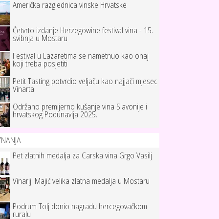
Američka razglednica vinske Hrvatske
Četvrto izdanje Herzegowine festival vina - 15.
svibnja u Mostaru
Festival u Lazaretima se nametnuo kao onaj
koji treba posjetiti
Petit Tasting potvrdio veljaču kao najjači mjesec
Vinarta
Održano premijerno kušanje vina Slavonije i
hrvatskog Podunavlja 2025.
ZNANJA
Pet zlatnih medalja za Carska vina Grgo Vasilj
Vinariji Majić velika zlatna medalja u Mostaru
Podrum Tolj donio nagradu hercegovačkom
ruralu