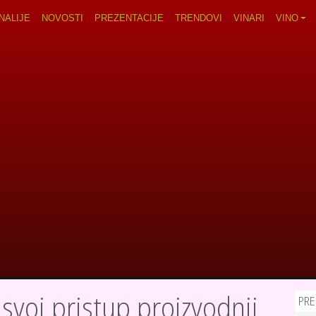
navigation
NALIJE
NOVOSTI
PREZENTACIJE
TRENDOVI
VINARI
VINO
svoj pristup proizvodnji
PRE