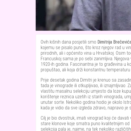
Ovih kišnih dana posjetili smo
Dimitrija Brečević
kojemu se pisalo puno, što kroz njegov rad u vinar
prirodnih, ali i općenito vina u Hrvatskoj. Osim 
Francuskoj sama je po sebi zanimljiva. Njegova v
1920-ih godina. Fascinantna je to građevina u ko
propuštao, ali koja drži konstantnu temperaturu 
Prije desetak godina Dimitri je krenuo sa zasad
tada je vinograde ili otkupljivao, ili iznajmljivao. Z
vlastitu masalnu selekciju umjesto da loze kupu
korištenje reznica uzetih iz starih vinograda, u
unutar sorte. Nekoliko godina hodio je okolo Ist
kada je vidio da sve izgleda zdravo, napravio je
Cilj je bio dvostruk, imati vinograd koji će davati
stare klonove koje smatra puno kvalitetnijim od 
selekcija pala je, naime, na tek nekoliko različit