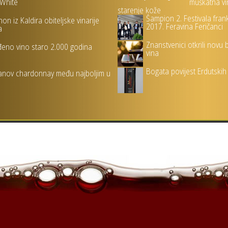
White
muškatna vi
starenje kože
Šampion 2. Festivala fran
on iz Kaldira obiteljske vinarije
2017. Feravina Feričanci
a
Znanstvenici otkrili novu
eno vino staro 2.000 godina
vina
Bogata povijest Erdutskih
nov chardonnay među najboljim u