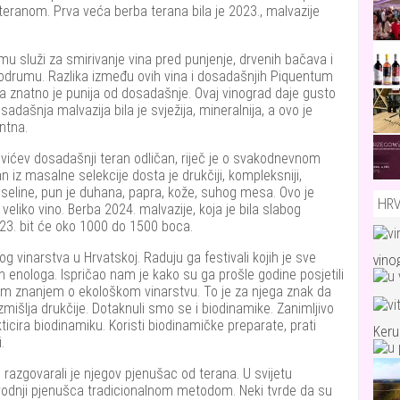
eranom. Prva veća berba terana bila je 2023., malvazije
 mu služi za smirivanje vina pred punjenje, drvenih bačava i
podrumu. Razlika između ovih vina i dosadašnjih Piquentum
ada znatno je punija od dosadašnje. Ovaj vinograd daje gusto
sadašnja malvazija bila je svježija, mineralnija, a ovo je
ntna.
čevićev dosadašnji teran odličan, riječ je o svakodnevnom
an iz masalne selekcije dosta je drukčiji, kompleksniji,
 kiseline, pun je duhana, papra, kože, suhog mesa. Ovo je
HR
 veliko vino. Berba 2024. malvazije, koja je bila slabog
23. bit će oko 1000 do 1500 boca.
g vinarstva u Hrvatskoj. Raduju ga festivali kojih je sve
vino
ćih enologa. Ispričao nam je kako su ga prošle godine posjetili
vim znanjem o ekološkom vinarstvu. To je za njega znak da
zmišlja drukčije. Dotaknuli smo se i biodinamike. Zanimljivo
ticira biodinamiku. Koristi biodinamičke preparate, prati
Ker
.
 razgovarali je njegov pjenušac od terana. U svijetu
zvodnji pjenušca tradicionalnom metodom. Neki tvrde da su