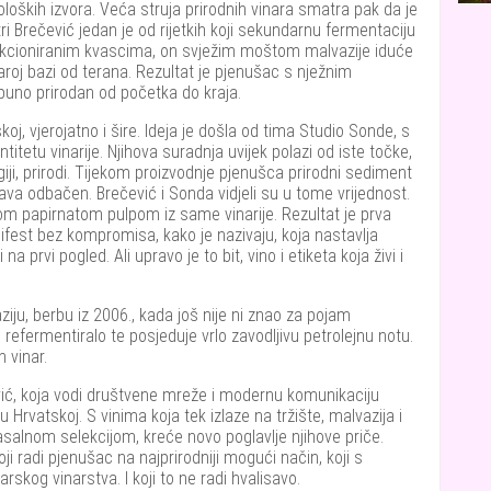
oloških izvora. Veća struja prirodnih vinara smatra pak da je
tri Brečević jedan je od rijetkih koji sekundarnu fermentaciju
ekcioniranim kvascima, on svježim moštom malvazije iduće
roj bazi od terana. Rezultat je pjenušac s nježnim
puno prirodan od početka do kraja.
j, vjerojatno i šire. Ideja je došla od tima Studio Sonde, s
tetu vinarije. Njihova suradnja uvijek polazi od iste točke,
ogiji, prirodi. Tijekom proizvodnje pjenušca prirodni sediment
ava odbačen. Brečević i Sonda vidjeli su u tome vrijednost.
nom papirnatom pulpom iz same vinarije. Rezultat je prva
ifest bez kompromisa, kako je nazivaju, koja nastavlja
 prvi pogled. Ali upravo je to bit, vino i etiketa koja živi i
ziju, berbu iz 2006., kada još nije ni znao za pojam
refermentiralo te posjeduje vrlo zavodljivu petrolejnu notu.
 vinar.
vić, koja vodi društvene mreže i modernu komunikaciju
u Hrvatskoj. S vinima koja tek izlaze na tržište, malvazija i
salnom selekcijom, kreće novo poglavlje njihove priče.
oji radi pjenušac na najprirodniji mogući način, koji s
skog vinarstva. I koji to ne radi hvalisavo.