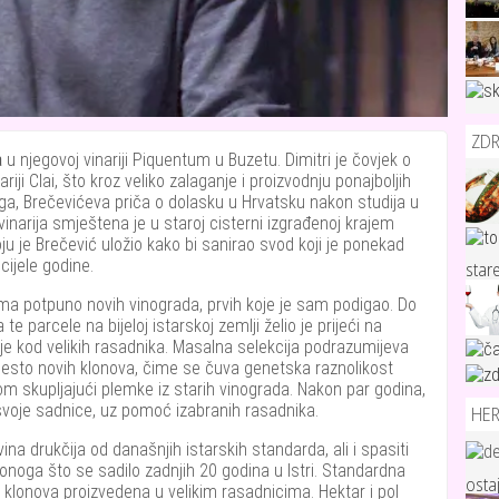
ZDR
a
u njegovoj vinariji Piquentum u Buzetu. Dimitri je čovjek o
iji Clai, što kroz veliko zalaganje i proizvodnju ponajboljih
toga, Brečevićeva priča o dolasku u Hrvatsku nakon studija u
inarija smještena je u staroj cisterni izgrađenoj krajem
ju je Brečević uložio kako bi sanirao svod koji je ponekad
cijele godine.
star
ima potpuno novih vinograda, prvih koje je sam podigao. Do
a te parcele na bijeloj istarskoj zemlji želio je prijeći na
je kod velikih rasadnika. Masalna selekcija podrazumijeva
mjesto novih klonova, čime se čuva genetska raznolikost
rom skupljajući plemke iz starih vinograda. Nakon par godina,
 svoje sadnice, uz pomoć izabranih rasadnika.
HE
 vina drukčija od današnjih istarskih standarda, ali i spasiti
onoga što se sadilo zadnjih 20 godina u Istri. Standardna
osta
ih klonova proizvedena u velikim rasadnicima. Hektar i pol