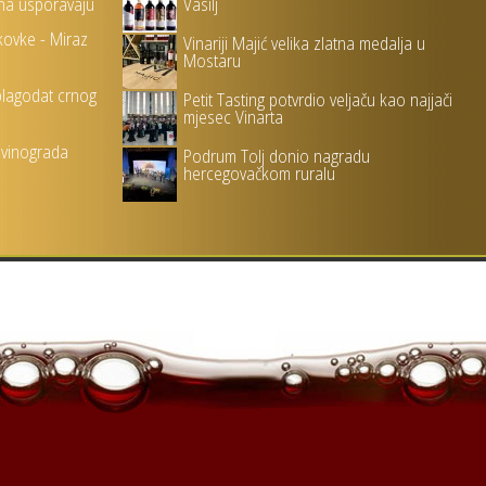
na usporavaju
Vasilj
kovke - Miraz
Vinariji Majić velika zlatna medalja u
Mostaru
 blagodat crnog
Petit Tasting potvrdio veljaču kao najjači
mjesec Vinarta
 vinograda
Podrum Tolj donio nagradu
hercegovačkom ruralu