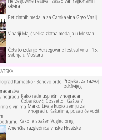
Herzegowine Festival izašao van regionalnih
okvira
Pet zlatnih medalja za Carska vina Grgo Vasilj
Vinariji Majić velika zlatna medalja u Mostaru
Četvrto izdanje Herzegowine festival vina - 15.
svibnja u Mostaru
VATSKA
Projekat za razvoj
održivijeg
gradarstva
Kako rade uspješni vinogradari
Čobanković, Cossetto i Gašpar?
Marko Livaja kupio zemlju za
vinograd u Kaštelima, posao će voditi
um
Kako je spašen Vuglec breg
Američka razglednica vinske Hrvatske