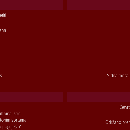
titi
rana
ds
S dna mora i
Četvr
h vina Istre
ohtonim sortama
Održano premi
o pogriješio"