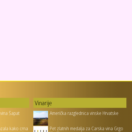
Vinarije
 vina Šapat
Američka razglednica vinske Hrvatske
azala kako crna
Pet zlatnih medalja za Carska vina Grgo