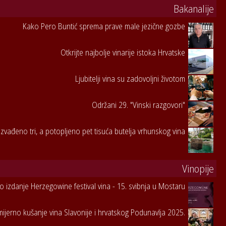
Bakanalije
Kako Pero Buntić sprema prave male jezične gozbe
Otkrijte najbolje vinarije istoka Hrvatske
Ljubitelji vina su zadovoljni životom
Održani 29. "Vinski razgovori"
zvađeno tri, a potopljeno pet tisuća butelja vrhunskog vina
Vinopije
to izdanje Herzegowine festival vina - 15. svibnja u Mostaru
jerno kušanje vina Slavonije i hrvatskog Podunavlja 2025.