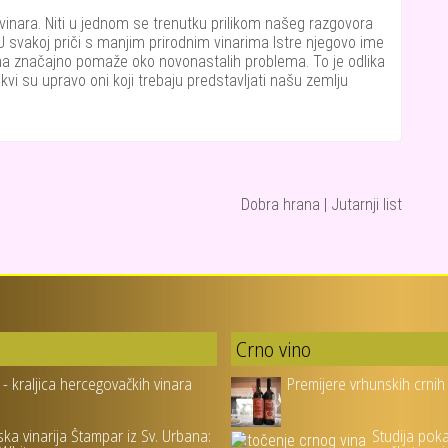
 vinara. Niti u jednom se trenutku prilikom našeg razgovora
. U svakoj priči s manjim prirodnim vinarima Istre njegovo ime
ima značajno pomaže oko novonastalih problema. To je odlika
takvi su upravo oni koji trebaju predstavljati našu zemlju
Dobra hrana | Jutarnji list
Crno vino
 - kraljica hercegovačkih vinara
Premijere vrhunskih crnih
ska vinarija Štampar iz Sv. Urbana:
Studija pok