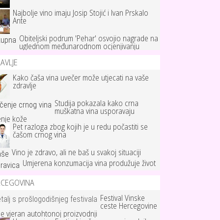
Najbolje vino imaju Josip Stojić i Ivan Prskalo
Ante
Obiteljski podrum 'Pehar' osvojio nagrade na
uglednom međunarodnom ocjenjivanju
AVLJE
Kako čaša vina uvečer može utjecati na vaše
zdravlje
Studija pokazala kako crna
muškatna vina usporavaju
enje kože
Pet razloga zbog kojih je u redu počastiti se
čašom crnog vina
Vino je zdravo, ali ne baš u svakoj situaciji
Umjerena konzumacija vina produžuje život
RCEGOVINA
Festival Vinske
ceste Hercegovine
je vjeran autohtonoj proizvodnji