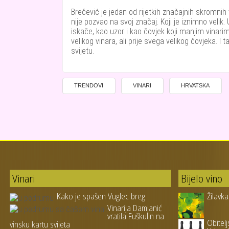
Brečević je jedan od rijetkih značajnih skromnih
nije pozvao na svoj značaj. Koji je iznimno velik
iskače, kao uzor i kao čovjek koji manjim vinar
velikog vinara, ali prije svega velikog čovjeka. I 
svijetu.
TRENDOVI
VINARI
HRVATSKA
Vinari
Bijelo vino
Kako je spašen Vuglec breg
Žilavka
Vinarija Damjanić
vratila Fuškulin na
Obitelj
vinsku kartu svijeta