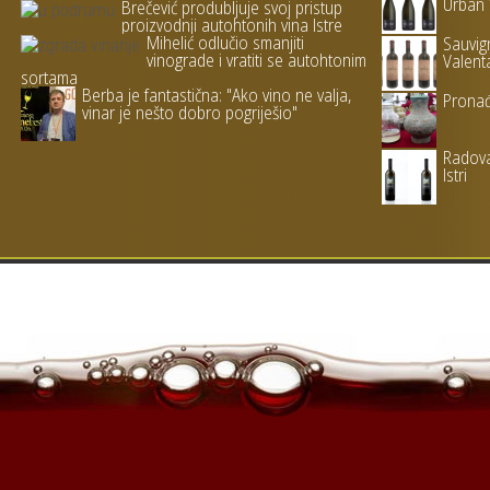
Urban 
Brečević produbljuje svoj pristup
proizvodnji autohtonih vina Istre
Mihelić odlučio smanjiti
Sauvign
vinograde i vratiti se autohtonim
Valent
sortama
Berba je fantastična: "Ako vino ne valja,
Pronađ
vinar je nešto dobro pogriješio"
Radova
Istri