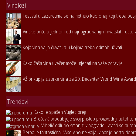
Vinolozi
Festival u Lazaretima se nametnuo kao onaj koji treba posje
Vinske priče u jednom od najnagrađivanijih hrvatskih resto
Koja vina valja čuvati, a u kojima treba odmah uživati
Kako čaša vina uvečer može utjecati na vaše zdravlje
VŽ prikuplja uzorke vina za 20. Decanter World Wine Awar
Trendovi
Kako je spašen Vuglec breg
Brečević produbljuje svoj pristup proizvodnji autohtoni
Mihelić odlučio smanjiti vinograde i vratiti se aut
Berba je fantastična: "Ako vino ne valja, vinar je nešto dobr