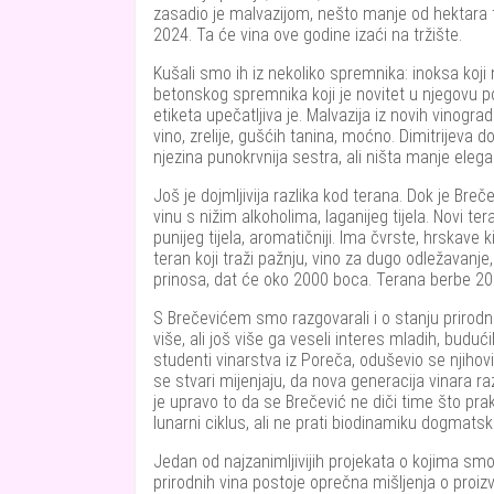
zasadio je malvazijom, nešto manje od hektara t
2024. Ta će vina ove godine izaći na tržište.
Kušali smo ih iz nekoliko spremnika: inoksa koji
betonskog spremnika koji je novitet u njegovu 
etiketa upečatljiva je. Malvazija iz novih vinogr
vino, zrelije, gušćih tanina, moćno. Dimitrijeva do
njezina punokrvnija sestra, ali ništa manje elega
Još je dojmljivija razlika kod terana. Dok je Bre
vinu s nižim alkoholima, laganijeg tijela. Novi ter
punijeg tijela, aromatičniji. Ima čvrste, hrskave
teran koji traži pažnju, vino za dugo odležavanje,
prinosa, dat će oko 2000 boca. Terana berbe 20
S Brečevićem smo razgovarali i o stanju prirodno
više, ali još više ga veseli interes mladih, budu
studenti vinarstva iz Poreča, oduševio se njiho
se stvari mijenjaju, da nova generacija vinara ra
je upravo to da se Brečević ne diči time što prak
lunarni ciklus, ali ne prati biodinamiku dogmatski
Jedan od najzanimljivijih projekata o kojima smo
prirodnih vina postoje oprečna mišljenja o proi