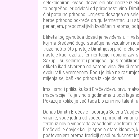
selekcionirani kvasci dozvoljeni ako dolaze iz ek
to pogrešno jer odvlači od prirodnosti vina. Dimi
čini potpuno prirodno. Umjesto dosagea sa sel
berbe prirodno pokreće drugu fermentaciju u sta
perlanjem, prepoznatljivih kvaščanih aroma, pot
Etiketa tog pjenušca dosad je neviđena u Hrvatsko
kojima Brečević dugo surađuje na vizualnom identi
traže nešto što pristaje Dimitrijevoj priči o ekol
nastaje kao rezultat fermentacije i obično završ
Sakupili su sediment i pomiješali ga s reciklira
etiketa ikad stvorena od samog vina, živući man
evoluirati s vremenom. Bocu je lako ne razumjeti na
mijenja se, baš kao priroda iz koje dolazi.
Imali smo i priliku kušati Brečevićevu prvu malva
maceracije. To je vino s godinama u boci lagano 
Pokazuje koliko je već tada bio iznimno talentiran
Danas Dimitri Brečević i supruga Selena Vasilje
vinarije, vode jednu od vodećih prirodnih vinarija 
teran iz novih vinograda zasađenih vlastitom ma
Brečević je čovjek koji je spasio stare klonove, k
poštovanjem prema tradiciji gradi budućnost istar