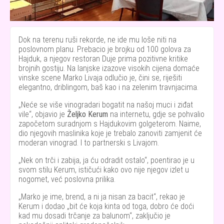
Dok na terenu ruši rekorde, ne ide mu loše niti na
poslovnom planu. Prebacio je brojku od 100 golova za
Hajduk, a njegov restoran Duje prima pozitivne kritike
brojnih gostiju. Na lanjske izazove visokih cijena domaće
vinske scene Marko Livaja odlučio je, čini se, riješiti
elegantno, driblingom, baš kao i na zelenim travnjacima.
Neće se više vinogradari bogatit na našoj muci i ziđat
vile
, objavio je
Željko Kerum
na internetu, gdje se pohvalio
započetom suradnjom s Hajdukovim golgeterom. Naime,
dio njegovih maslinika koje je trebalo zanoviti zamjenit će
moderan vinograd. I to partnerski s Livajom.
Nek on trči i zabija, ja ću odradit ostalo
, poentirao je u
svom stilu Kerum, ističući kako ovo nije njegov izlet u
nogomet, već poslovna prilika.
Marko je ime, brend, a ni ja nisan za bacit
, rekao je
Kerum i dodao
bit će koja kinta od toga, dobro će doći
kad mu dosadi trčanje za balunom
, zaključio je