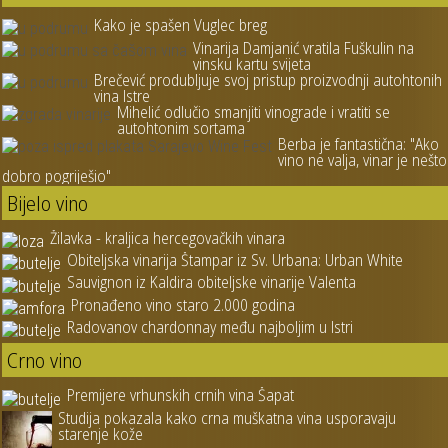
Kako je spašen Vuglec breg
Vinarija Damjanić vratila Fuškulin na
vinsku kartu svijeta
Brečević produbljuje svoj pristup proizvodnji autohtonih
vina Istre
Mihelić odlučio smanjiti vinograde i vratiti se
autohtonim sortama
Berba je fantastična: "Ako
vino ne valja, vinar je nešto
dobro pogriješio"
Bijelo vino
Žilavka - kraljica hercegovačkih vinara
Obiteljska vinarija Štampar iz Sv. Urbana: Urban White
Sauvignon iz Kaldira obiteljske vinarije Valenta
Pronađeno vino staro 2.000 godina
Radovanov chardonnay među najboljim u Istri
Crno vino
Premijere vrhunskih crnih vina Šapat
Studija pokazala kako crna muškatna vina usporavaju
starenje kože