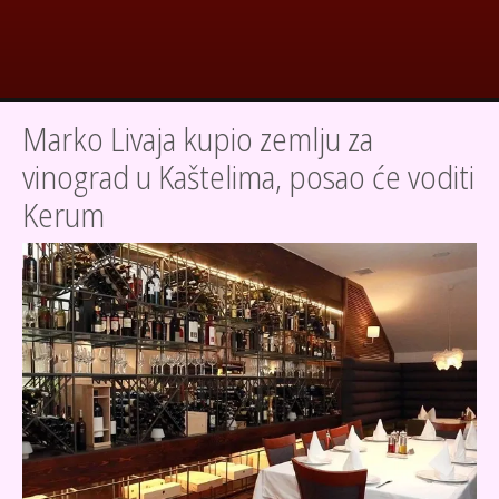
Marko Livaja kupio zemlju za
vinograd u Kaštelima, posao će voditi
Kerum
SLIKA