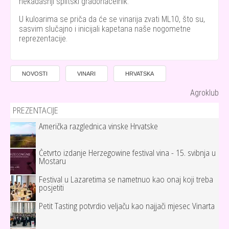
nekadašnji splitski gradonačelnik.
U kuloarima se priča da će se vinarija zvati ML10, što su,
sasvim slučajno i inicijali kapetana naše nogometne
reprezentacije.
NOVOSTI
VINARI
HRVATSKA
Agroklub
PREZENTACIJE
Američka razglednica vinske Hrvatske
Četvrto izdanje Herzegowine festival vina - 15. svibnja u
Mostaru
Festival u Lazaretima se nametnuo kao onaj koji treba
posjetiti
Petit Tasting potvrdio veljaču kao najjači mjesec Vinarta