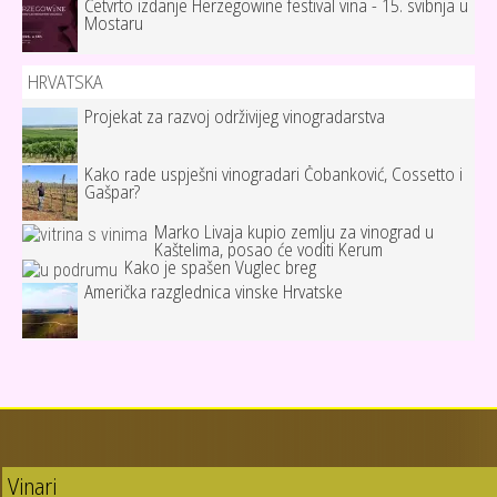
Četvrto izdanje Herzegowine festival vina - 15. svibnja u
Mostaru
HRVATSKA
Projekat za razvoj održivijeg vinogradarstva
Kako rade uspješni vinogradari Čobanković, Cossetto i
Gašpar?
Marko Livaja kupio zemlju za vinograd u
Kaštelima, posao će voditi Kerum
Kako je spašen Vuglec breg
Američka razglednica vinske Hrvatske
Vinari