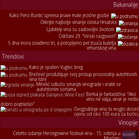
Bakanalije
Kako Pero Buntić sprema prave male jezične gozbe
Otkrijte najbolje vinarije istoka Hrvatske
Ljubitelji vina su zadovoljni životom
Održani 29. "Vinski razgovori"
S dna mora izvađeno tri, a potopljeno pet tisuća butelja
vrhunskog vina
Trendovi
Kako je spašen Vuglec breg
Brečević produbljuje svoj pristup proizvodnji autohtonih
vina Istre
Mihelić odlučio smanjiti vinograde i vratiti se
autohtonim sortama
Berba je fantastična: "Ako
vino ne valja, vinar je nešto
dobro pogriješio"
Ovogodišnje vino bi moglo doseć
cijenu od oko 100 eura za bočic
Vinopije
Četvrto izdanje Herzegowine festival vina - 15. svibnja u
Mostaru