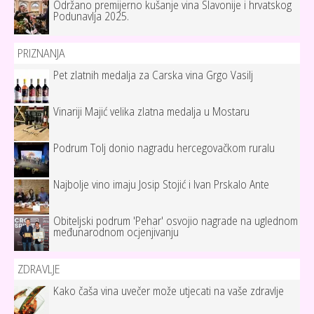
Održano premijerno kušanje vina Slavonije i hrvatskog
Podunavlja 2025.
PRIZNANJA
Pet zlatnih medalja za Carska vina Grgo Vasilj
Vinariji Majić velika zlatna medalja u Mostaru
Podrum Tolj donio nagradu hercegovačkom ruralu
Najbolje vino imaju Josip Stojić i Ivan Prskalo Ante
Obiteljski podrum 'Pehar' osvojio nagrade na uglednom
međunarodnom ocjenjivanju
ZDRAVLJE
Kako čaša vina uvečer može utjecati na vaše zdravlje