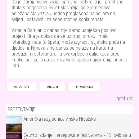
Da je Damjanićeva vizija ispravna, potvrdila je i prestižna
titula s natjecanja Svijet Malvazija, gdje je njegova
odležana Malvazija Justina proglašena najboljom na
svijetu, ostavivši iza sebe stotine konkurenata.
Vinarija Damjanić danas nije samo uspješan poslovni
projekt. Ona je dokaz da se uz trud, struku i malo
istarskog inata (dišpeta) može izgraditi svjetska priča na
djedovini. Njihova vina danas se nalaze na kartama
prestižnih restorana, ali u svakoj boci i dalje kuca srce
Fuškulina i želja da se kroz vino ispriča najiskrenija priča o
Istri.
NOVOSTI
VINARI
HRVATSKA
get4u.hr
PREZENTACIJE
Američka razglednica vinske Hrvatske
Četvrto izdanje Herzegowine festival vina - 15. svibnja u