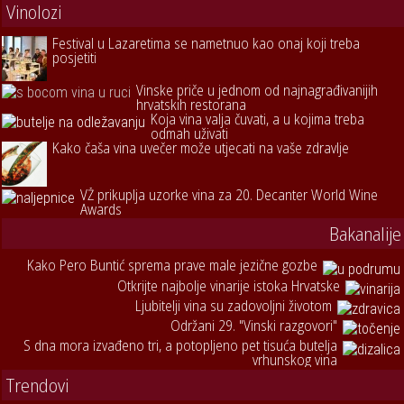
Vinolozi
Festival u Lazaretima se nametnuo kao onaj koji treba
posjetiti
Vinske priče u jednom od najnagrađivanijih
hrvatskih restorana
Koja vina valja čuvati, a u kojima treba
odmah uživati
Kako čaša vina uvečer može utjecati na vaše zdravlje
VŽ prikuplja uzorke vina za 20. Decanter World Wine
Awards
Bakanalije
Kako Pero Buntić sprema prave male jezične gozbe
Otkrijte najbolje vinarije istoka Hrvatske
Ljubitelji vina su zadovoljni životom
Održani 29. "Vinski razgovori"
S dna mora izvađeno tri, a potopljeno pet tisuća butelja
vrhunskog vina
Trendovi