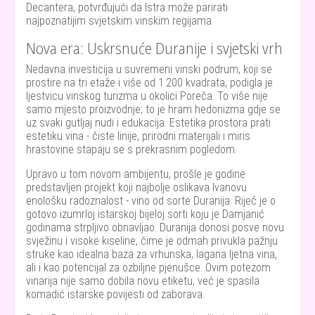
Decantera, potvrđujući da Istra može parirati
najpoznatijim svjetskim vinskim regijama.
Nova era: Uskrsnuće Duranije i svjetski vrh
Nedavna investicija u suvremeni vinski podrum, koji se
prostire na tri etaže i više od 1.200 kvadrata, podigla je
ljestvicu vinskog turizma u okolici Poreča. To više nije
samo mjesto proizvodnje; to je hram hedonizma gdje se
uz svaki gutljaj nudi i edukacija. Estetika prostora prati
estetiku vina - čiste linije, prirodni materijali i miris
hrastovine stapaju se s prekrasnim pogledom.
Upravo u tom novom ambijentu, prošle je godine
predstavljen projekt koji najbolje oslikava Ivanovu
enološku radoznalost - vino od sorte Duranija. Riječ je o
gotovo izumrloj istarskoj bijeloj sorti koju je Damjanić
godinama strpljivo obnavljao. Duranija donosi posve novu
svježinu i visoke kiseline, čime je odmah privukla pažnju
struke kao idealna baza za vrhunska, lagana ljetna vina,
ali i kao potencijal za ozbiljne pjenušce. Ovim potezom
vinarija nije samo dobila novu etiketu, već je spasila
komadić istarske povijesti od zaborava.