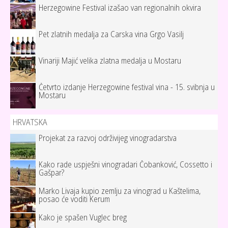
Herzegowine Festival izašao van regionalnih okvira
Pet zlatnih medalja za Carska vina Grgo Vasilj
Vinariji Majić velika zlatna medalja u Mostaru
Četvrto izdanje Herzegowine festival vina - 15. svibnja u
Mostaru
HRVATSKA
Projekat za razvoj održivijeg vinogradarstva
Kako rade uspješni vinogradari Čobanković, Cossetto i
Gašpar?
Marko Livaja kupio zemlju za vinograd u Kaštelima,
posao će voditi Kerum
Kako je spašen Vuglec breg