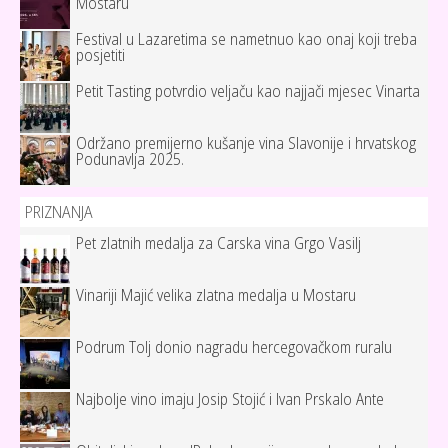
Mostaru
Festival u Lazaretima se nametnuo kao onaj koji treba
posjetiti
Petit Tasting potvrdio veljaču kao najjači mjesec Vinarta
Održano premijerno kušanje vina Slavonije i hrvatskog
Podunavlja 2025.
PRIZNANJA
Pet zlatnih medalja za Carska vina Grgo Vasilj
Vinariji Majić velika zlatna medalja u Mostaru
Podrum Tolj donio nagradu hercegovačkom ruralu
Najbolje vino imaju Josip Stojić i Ivan Prskalo Ante