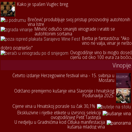
Kako je spašen Vuglec breg
Brečević produbljuje svoj pristup proizvodnji autohtonih
vina Istre
Mihelić odlučio smanjiti vinograde i vratiti se
autohtonim sortama
Berba je fantastična: "Ako
vino ne valja, vinar je nešto
dobro pogriješio"
Ovogodišnje vino bi moglo doseć
cijenu od oko 100 eura za bočic
Vinopije
Četvrto izdanje Herzegowine festival vina - 15. svibnja u
Mostaru
Održano premijerno kušanje vina Slavonije i hrvatskog
Podunavlja 2025.
Cijene vina u Hrvatskoj porasle su čak 30,1%
Ekskluzivne i rijetke etikete u izvrsnoj selekciji
ovogodišnjeg Petit Tastinga
U nedjelju u Gradnićima kod Čitluka manifestacija
kušanja mladog vina