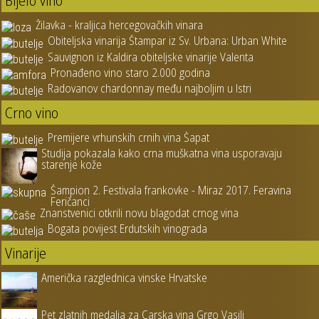
Bijelo vino
Žilavka - kraljica hercegovačkih vinara
Obiteljska vinarija Štampar iz Sv. Urbana: Urban White
Sauvignon iz Kaldira obiteljske vinarije Valenta
Pronađeno vino staro 2.000 godina
Radovanov chardonnay među najboljim u Istri
Crno vino
Premijere vrhunskih crnih vina Šapat
Studija pokazala kako crna muškatna vina usporavaju
starenje kože
Šampion 2. Festivala frankovke - Miraz 2017. Feravina
Feričanci
Znanstvenici otkrili novu blagodat crnog vina
Bogata povijest Erdutskih vinograda
Vinarije
Američka razglednica vinske Hrvatske
Pet zlatnih medalja za Carska vina Grgo Vasilj