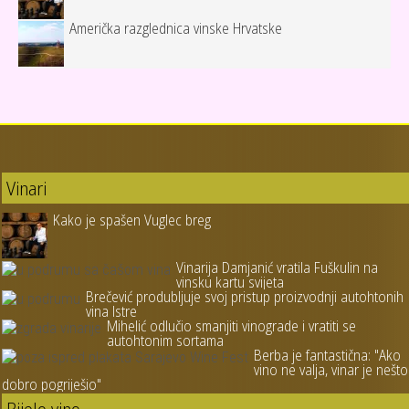
Američka razglednica vinske Hrvatske
Vinari
Kako je spašen Vuglec breg
Vinarija Damjanić vratila Fuškulin na
vinsku kartu svijeta
Brečević produbljuje svoj pristup proizvodnji autohtonih
vina Istre
Mihelić odlučio smanjiti vinograde i vratiti se
autohtonim sortama
Berba je fantastična: "Ako
vino ne valja, vinar je nešto
dobro pogriješio"