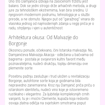
Ono što Damjanića izdvaja na zasićenom tržištu jest
balans. Dok se jedni strogo drže arhaičnih metoda, a drugi
jure za tehnološkim ekstremima, Ivan bira sredinu. U
njegovom modernom podrumu, tehnologija je u službi
prirode, a ne obrnuto. Njegov put od "garažnog" vinara do
vlasnika jednog od najmodernijih zdanja u regiji priča je o
radu, strpljenju i vjeri u autentičnost.
Arhitektura okusa: Od Malvazije do
Borgonje
Okosnicu ponude, očekivano, čini Istarska malvazija. No,
Damjanićeva Malvazija Akacija - odležana u bačvama od
bagrema - postala je svojevrsni kultni favorit među
poznavateljima, nudeći drukčiju, topliju dimenziju ove
plemenite sorte.
Posebnu pažnju zaslužuje i trud uložen u revitalizaciju
Borgonje, autohtone sorte koja je godinama bila
nepravedno zanemarena. Kroz nju Damjanić priča priču o
istarskom identitetu, nudeći vino koje je istovremeno
rustikalno i elegantno. Za ljubitelje kompleksnijih crnih
varijanti, tu je i moćni Clemente, kupaža koja redovito
osvaja zlatna odličja na svjetskim smotrama poput