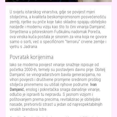
U svijetu istarskog vinarstva, gdje se povijest mjeri
stoljećima, a kvaliteta beskompromisnom posvećenošću
zemlji, rijetke su priče koje tako skladno spajaju obiteljsko
nasljeđe i modernu viziju kao što to čini vinarija Damjanić.
Smještena u pitoresknom Fuškulinu nadomak Poreča,
ova vinska kuća postala je sinonim za vina koja ne govore
samo o sorti, već o specifičnom "terroiru" crvene zemlje i
vjetru s Jadrana.
Povratak korijenima
Iako se moderna povijest vinarije snažnije ispisuje od
početka 2000-ih, temelji su postavljeni davno prije. Obitelj
Damjanić se vinogradarstvom bavila generacijama, no
vihori povijesti i društvene promjene sredinom prošlog
stoljeća privremeno su utišali njihove podrume.
Ivan
Damjanić
, enolog i pokretačka snaga današnje vinarije,
odlučio je ispraviti tu nepravdu. S jasnom vizijom i
poštovanjem prema precima, revitalizirao je obiteljske
nasade, pretvorivši strast u jedan od najrespektabilnijih
vinskih brendova Istre.