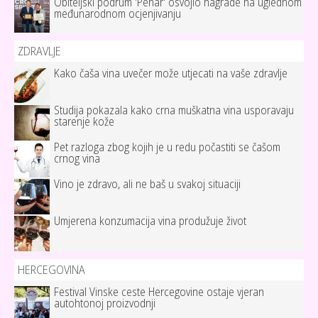
Obiteljski podrum 'Pehar' osvojio nagrade na uglednom
međunarodnom ocjenjivanju
ZDRAVLJE
Kako čaša vina uvečer može utjecati na vaše zdravlje
Studija pokazala kako crna muškatna vina usporavaju
starenje kože
Pet razloga zbog kojih je u redu počastiti se čašom
crnog vina
Vino je zdravo, ali ne baš u svakoj situaciji
Umjerena konzumacija vina produžuje život
HERCEGOVINA
Festival Vinske ceste Hercegovine ostaje vjeran
autohtonoj proizvodnji