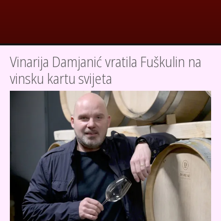
Vinarija Damjanić vratila Fuškulin na
vinsku kartu svijeta
SLIKA