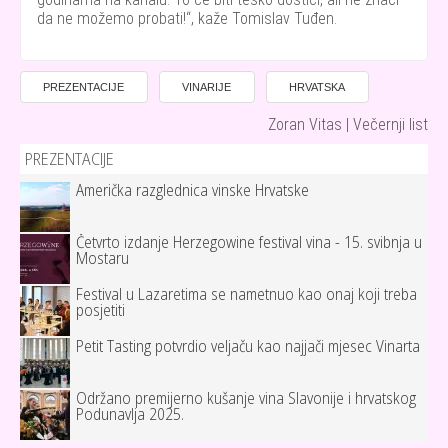
da ne možemo probati!
, kaže Tomislav Tuđen.
PREZENTACIJE
VINARIJE
HRVATSKA
Zoran Vitas | Večernji list
PREZENTACIJE
Američka razglednica vinske Hrvatske
Četvrto izdanje Herzegowine festival vina - 15. svibnja u
Mostaru
Festival u Lazaretima se nametnuo kao onaj koji treba
posjetiti
Petit Tasting potvrdio veljaču kao najjači mjesec Vinarta
Održano premijerno kušanje vina Slavonije i hrvatskog
Podunavlja 2025.