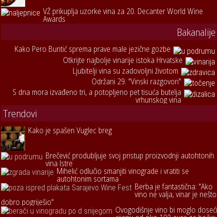
VŽ prikuplja uzorke vina za 20. Decanter World Wine
Awards
Bakanalije
Kako Pero Buntić sprema prave male jezične gozbe
Otkrijte najbolje vinarije istoka Hrvatske
Ljubitelji vina su zadovoljni životom
Održani 29. "Vinski razgovori"
S dna mora izvađeno tri, a potopljeno pet tisuća butelja
vrhunskog vina
Trendovi
Kako je spašen Vuglec breg
Brečević produbljuje svoj pristup proizvodnji autohtonih
vina Istre
Mihelić odlučio smanjiti vinograde i vratiti se
autohtonim sortama
Berba je fantastična: "Ako
vino ne valja, vinar je nešto
dobro pogriješio"
Ovogodišnje vino bi moglo doseć