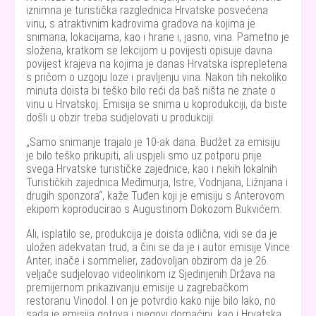
iznimna je turistička razglednica Hrvatske posvećena
vinu, s atraktivnim kadrovima gradova na kojima je
snimana, lokacijama, kao i hrane i, jasno, vina. Pametno je
složena, kratkom se lekcijom u povijesti opisuje davna
povijest krajeva na kojima je danas Hrvatska isprepletena
s pričom o uzgoju loze i pravljenju vina. Nakon tih nekoliko
minuta doista bi teško bilo reći da baš ništa ne znate o
vinu u Hrvatskoj. Emisija se snima u koprodukciji, da biste
došli u obzir treba sudjelovati u produkciji.
Samo snimanje trajalo je 10-ak dana. Budžet za emisiju
je bilo teško prikupiti, ali uspjeli smo uz potporu prije
svega Hrvatske turističke zajednice, kao i nekih lokalnih
Turističkih zajednica Međimurja, Istre, Vodnjana, Ližnjana i
drugih sponzora
, kaže Tuđen koji je emisiju s Anterovom
ekipom koproducirao s Augustinom Dokozom Bukvićem.
Ali, isplatilo se, produkcija je doista odlična, vidi se da je
uložen adekvatan trud, a čini se da je i autor emisije Vince
Anter, inače i sommelier, zadovoljan obzirom da je 26.
veljače sudjelovao videolinkom iz Sjedinjenih Država na
premijernom prikazivanju emisije u zagrebačkom
restoranu Vinodol. I on je potvrdio kako nije bilo lako, no
sada je emisija gotova i njegovi domaćini, kao i Hrvatska