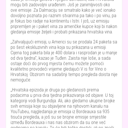
mogu biti zadovoljni urađenim. Još je zanimljivosti oko
ove emisije. Za Dalmaciju se smatralo kako je već ionako
dovoljno poznata po raznim stvarima pa tako i po vinu, pa
je fokus bio radije na kontinentu i Istri. I još, uz emisiju
pripremljen je i paket vina za američke kupce koji bi nakon
gledanja emisije željeli i probati prikazana hrvatska vina.
Zahvaljujući emisiji, u Americi su se prodala 24 paketa sa
po šest ekskluzivnih vina koja su prikazana u emisiji.
Cijena tog paketa bila je 400 dolara i rasprodan je u manje
od dva tjedna
, kazao je Tuđen. Zaista nije loše, a sada
ostaje doći do prvog mjesta čemu možete pomoći
kvalitetno provodeći vrijeme gledajući V is for Vino o
Hrvatskoj. Obzirom na sadašnji tempo pregleda doista nije
nemoguće.
Hrvatska epizoda je druga po gledanosti prema
podacima u prva dva tjedna prikazivanja od objave. U toj
kategoriji vodi Burgundija. Ali, ako gledamo ukupne brojke
svih emisija koje su objavljene na njihovom kanalu na
YouTubeu, najgledanija je emisija iz Bordeauxa sa 935
tisuća pregleda, a još su se brojne emisije smjestile
između Bordeauxa i nas nas obzirom da su one već
godinama na kanalu. To će biti teško dostići, ali ne znači