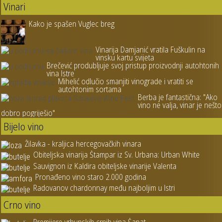
Vinari
Kako je spašen Vuglec breg
Vinarija Damjanić vratila Fuškulin na
vinsku kartu svijeta
Brečević produbljuje svoj pristup proizvodnji autohtonih
vina Istre
Mihelić odlučio smanjiti vinograde i vratiti se
autohtonim sortama
Berba je fantastična: "Ako
vino ne valja, vinar je nešto
dobro pogriješio"
Bijelo vino
Žilavka - kraljica hercegovačkih vinara
Obiteljska vinarija Štampar iz Sv. Urbana: Urban White
Sauvignon iz Kaldira obiteljske vinarije Valenta
Pronađeno vino staro 2.000 godina
Radovanov chardonnay među najboljim u Istri
Crno vino
Premijere vrhunskih crnih vina Šapat