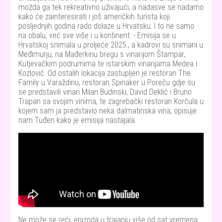
možda ga tek rekreativno uživajući, a nadasve se nadamo
kako će zainteresirati i još američkih turista koji
posljednjih godina rado dolaze u Hrvatsku. I to ne samo
na obalu, već sve više i u kontinent. - Emisija se u
Hrvatskoj snimala u proljeće 2025., a kadrovi su snimani u
Međimurju, na Mađerkinu bregu s vinarijom Štampar,
Kutjevačkim podrumima te istarskim vinarijama Medea i
Kozlović. Od ostalih lokacija zastupljen je restoran The
Family u Varaždinu, restoran Spinaker u Poreču gdje su
se predstavili vinari Milan Budinski, David Deklić i Bruno
Trapan sa svojim vinima, te zagrebački restoran Korčula u
kojem sam ja predstavio neka dalmatinska vina, opisuje
nam Tuđen kako je emisija nastajala.
Ne može se reći, epizoda u trajanju više od sat vremena