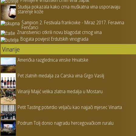
Studija pokazala kako crna muškatna vina usporavaju
starenje kože
Šampion 2. Festivala frankovke - Miraz 2017. Feravina
Feričanci
Znanstvenici otkrili novu blagodat crnog vina
Bogata povijest Erdutskih vinograda
Vinarije
Američka razglednica vinske Hrvatske
Pet zlatnih medalja za Carska vina Grgo Vasilj
Vinariji Majić velika zlatna medalja u Mostaru
Petit Tasting potvrdio veljaču kao najjači mjesec Vinarta
Podrum Tolj donio nagradu hercegovačkom ruralu