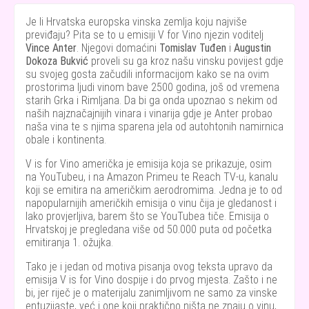
Je li Hrvatska europska vinska zemlja koju najviše
previđaju? Pita se to u emisiji V for Vino njezin voditelj
Vince Anter
. Njegovi domaćini
Tomislav Tuđen
i
Augustin
Dokoza Bukvić
proveli su ga kroz našu vinsku povijest gdje
su svojeg gosta začudili informacijom kako se na ovim
prostorima ljudi vinom bave 2500 godina, još od vremena
starih Grka i Rimljana. Da bi ga onda upoznao s nekim od
naših najznačajnijih vinara i vinarija gdje je Anter probao
naša vina te s njima sparena jela od autohtonih namirnica
obale i kontinenta.
V is for Vino američka je emisija koja se prikazuje, osim
na YouTubeu, i na Amazon Primeu te Reach TV-u, kanalu
koji se emitira na američkim aerodromima. Jedna je to od
napopularnijih američkih emisija o vinu čija je gledanost i
lako provjerljiva, barem što se YouTubea tiče. Emisija o
Hrvatskoj je pregledana više od 50.000 puta od početka
emitiranja 1. ožujka.
Tako je i jedan od motiva pisanja ovog teksta upravo da
emisija V is for Vino dospije i do prvog mjesta. Zašto i ne
bi, jer riječ je o materijalu zanimljivom ne samo za vinske
entuzijaste, već i one koji praktično ništa ne znaju o vinu,