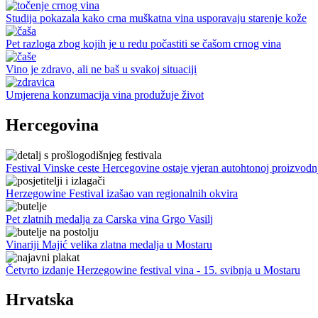
Studija pokazala kako crna muškatna vina usporavaju starenje kože
Pet razloga zbog kojih je u redu počastiti se čašom crnog vina
Vino je zdravo, ali ne baš u svakoj situaciji
Umjerena konzumacija vina produžuje život
Hercegovina
Festival Vinske ceste Hercegovine ostaje vjeran autohtonoj proizvodn
Herzegowine Festival izašao van regionalnih okvira
Pet zlatnih medalja za Carska vina Grgo Vasilj
Vinariji Majić velika zlatna medalja u Mostaru
Četvrto izdanje Herzegowine festival vina - 15. svibnja u Mostaru
Hrvatska