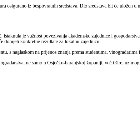
ura osigurano iz bespovratnih sredstava. Dio sredstava bit će uložen 
ć
, istaknula je važnost povezivanja akademske zajednice i gospodarstva. Is
e donijeti konkretne rezultate za lokalnu zajednicu.
tu, s naglaskom na prijenos znanja prema studentima, vinogradarima i 
inogradarstva, ne samo u Osječko-baranjskoj županiji, već i šire, uz mo