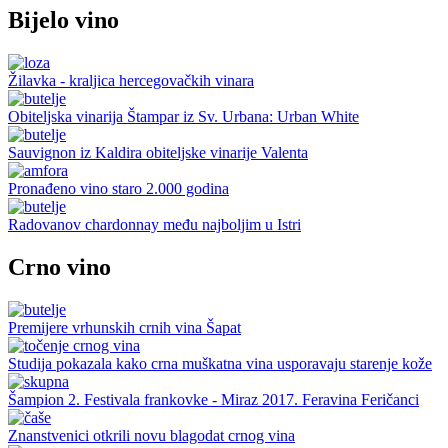
Bijelo vino
Žilavka - kraljica hercegovačkih vinara
Obiteljska vinarija Štampar iz Sv. Urbana: Urban White
Sauvignon iz Kaldira obiteljske vinarije Valenta
Pronađeno vino staro 2.000 godina
Radovanov chardonnay među najboljim u Istri
Crno vino
Premijere vrhunskih crnih vina Šapat
Studija pokazala kako crna muškatna vina usporavaju starenje kože
Šampion 2. Festivala frankovke - Miraz 2017. Feravina Feričanci
Znanstvenici otkrili novu blagodat crnog vina