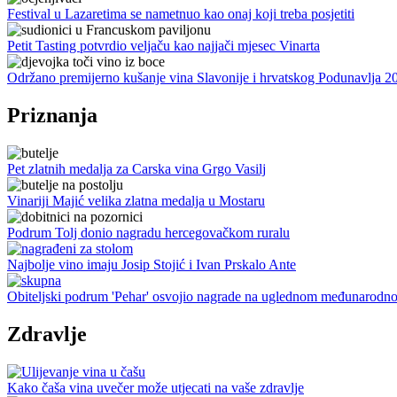
Festival u Lazaretima se nametnuo kao onaj koji treba posjetiti
Petit Tasting potvrdio veljaču kao najjači mjesec Vinarta
Održano premijerno kušanje vina Slavonije i hrvatskog Podunavlja 2
Priznanja
Pet zlatnih medalja za Carska vina Grgo Vasilj
Vinariji Majić velika zlatna medalja u Mostaru
Podrum Tolj donio nagradu hercegovačkom ruralu
Najbolje vino imaju Josip Stojić i Ivan Prskalo Ante
Obiteljski podrum 'Pehar' osvojio nagrade na uglednom međunarodno
Zdravlje
Kako čaša vina uvečer može utjecati na vaše zdravlje