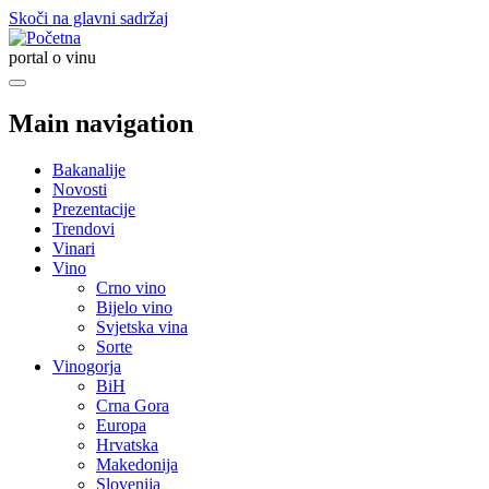
Skoči na glavni sadržaj
portal o vinu
Main navigation
Bakanalije
Novosti
Prezentacije
Trendovi
Vinari
Vino
Crno vino
Bijelo vino
Svjetska vina
Sorte
Vinogorja
BiH
Crna Gora
Europa
Hrvatska
Makedonija
Slovenija