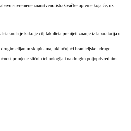
u nabavu suvremene znanstveno-istraživačke opreme koja će, uz
taknula je kako je cilj fakulteta prenijeti znanje iz laboratorija u
drugim ciljanim skupinama, uključujući braniteljske udruge.
gućnost primjene sličnih tehnologija i na drugim poljoprivrednim