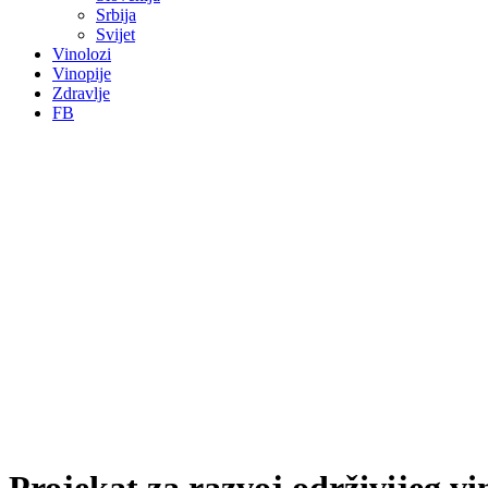
Srbija
Svijet
Vinolozi
Vinopije
Zdravlje
FB