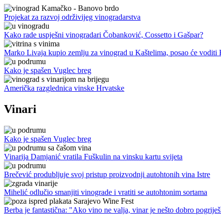
Projekat za razvoj održivijeg vinogradarstva
Kako rade uspješni vinogradari Čobanković, Cossetto i Gašpar?
Marko Livaja kupio zemlju za vinograd u Kaštelima, posao će voditi
Kako je spašen Vuglec breg
Američka razglednica vinske Hrvatske
Vinari
Kako je spašen Vuglec breg
Vinarija Damjanić vratila Fuškulin na vinsku kartu svijeta
Brečević produbljuje svoj pristup proizvodnji autohtonih vina Istre
Mihelić odlučio smanjiti vinograde i vratiti se autohtonim sortama
Berba je fantastična: "Ako vino ne valja, vinar je nešto dobro pogriješ