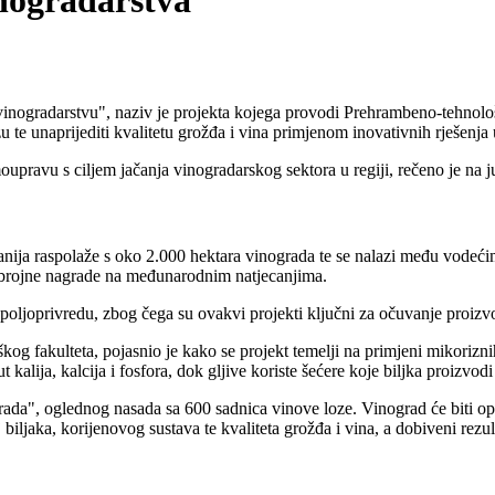
inogradarstva
nogradarstvu", naziv je projekta kojega provodi Prehrambeno-tehnološ
u te unaprijediti kvalitetu grožđa i vina primjenom inovativnih rješenja 
oupravu s ciljem jačanja vinogradarskog sektora u regiji, rečeno je na j
nija raspolaže s oko 2.000 hektara vinograda te se nalazi među vodeći
u i brojne nagrade na međunarodnim natjecanjima.
poljoprivredu, zbog čega su ovakvi projekti ključni za očuvanje proizvod
g fakulteta, pojasnio je kako se projekt temelji na primjeni mikorizni
alija, kalcija i fosfora, dok gljive koriste šećere koje biljka proizvod
ada", oglednog nasada sa 600 sadnica vinove loze. Vinograd će biti opr
iljaka, korijenovog sustava te kvaliteta grožđa i vina, a dobiveni rezulta