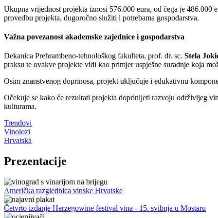
Ukupna vrijednost projekta iznosi 576.000 eura, od čega je 486.000 e
provedbu projekta, dugoročno služiti i potrebama gospodarstva.
Važna povezanost akademske zajednice i gospodarstva
Dekanica Prehrambeno-tehnološkog fakulteta, prof. dr. sc.
Stela Joki
praksu te ovakve projekte vidi kao primjer uspješne suradnje koja mož
Osim znanstvenog doprinosa, projekt uključuje i edukativnu komponen
Očekuje se kako će rezultati projekta doprinijeti razvoju održivijeg v
kulturama.
Trendovi
Vinolozi
Hrvatska
Prezentacije
Američka razglednica vinske Hrvatske
Četvrto izdanje Herzegowine festival vina - 15. svibnja u Mostaru