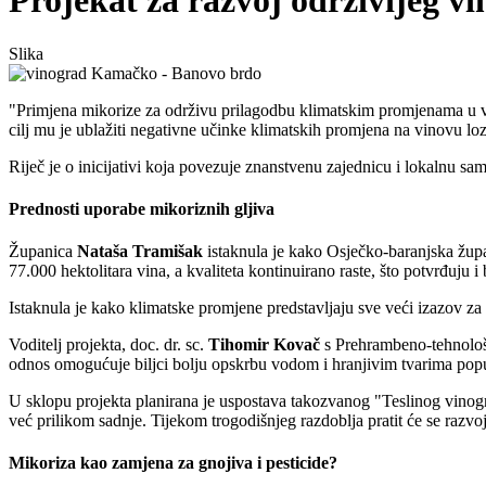
Projekat za razvoj održivijeg v
Slika
"Primjena mikorize za održivu prilagodbu klimatskim promjenama u vi
cilj mu je ublažiti negativne učinke klimatskih promjena na vinovu loz
Riječ je o inicijativi koja povezuje znanstvenu zajednicu i lokalnu sam
Prednosti uporabe mikoriznih gljiva
Županica
Nataša Tramišak
istaknula je kako Osječko-baranjska župa
77.000 hektolitara vina, a kvaliteta kontinuirano raste, što potvrđuj
Istaknula je kako klimatske promjene predstavljaju sve veći izazov za 
Voditelj projekta, doc. dr. sc.
Tihomir Kovač
s Prehrambeno-tehnološko
odnos omogućuje biljci bolju opskrbu vodom i hranjivim tvarima poput k
U sklopu projekta planirana je uspostava takozvanog "Teslinog vinogr
već prilikom sadnje. Tijekom trogodišnjeg razdoblja pratit će se razvoj b
Mikoriza kao zamjena za gnojiva i pesticide?