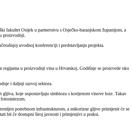
ki fakultet Osijek u partnerstvu s Osječko-baranjskom županijom, a
u proizvodnji.
učerašnjoj uvodnoj konferenciji i predstavljanju projekta.
m regijama u proizvodnji vina u Hrvatskoj. Godišnje se proizvede oko
nje i daljnji razvoj sektora.
h gljiva, koje uspostavljaju simbiozu s korijenom vinove loze. Takav
i fotosintezom.
emljen potrebnom infrastrukturom, a mikorizne gljive primijenit će se
ti bit će dostupni široj javnosti i primjenjivi u praksi.