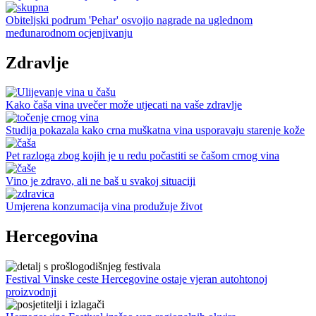
Obiteljski podrum 'Pehar' osvojio nagrade na uglednom
međunarodnom ocjenjivanju
Zdravlje
Kako čaša vina uvečer može utjecati na vaše zdravlje
Studija pokazala kako crna muškatna vina usporavaju starenje kože
Pet razloga zbog kojih je u redu počastiti se čašom crnog vina
Vino je zdravo, ali ne baš u svakoj situaciji
Umjerena konzumacija vina produžuje život
Hercegovina
Festival Vinske ceste Hercegovine ostaje vjeran autohtonoj
proizvodnji