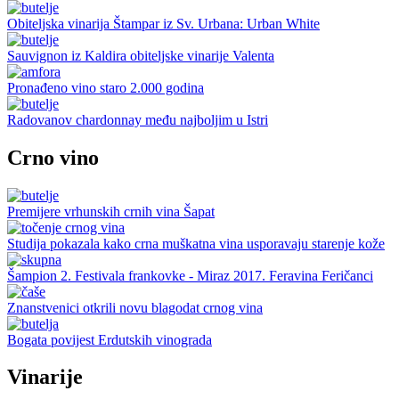
Obiteljska vinarija Štampar iz Sv. Urbana: Urban White
Sauvignon iz Kaldira obiteljske vinarije Valenta
Pronađeno vino staro 2.000 godina
Radovanov chardonnay među najboljim u Istri
Crno vino
Premijere vrhunskih crnih vina Šapat
Studija pokazala kako crna muškatna vina usporavaju starenje kože
Šampion 2. Festivala frankovke - Miraz 2017. Feravina Feričanci
Znanstvenici otkrili novu blagodat crnog vina
Bogata povijest Erdutskih vinograda
Vinarije