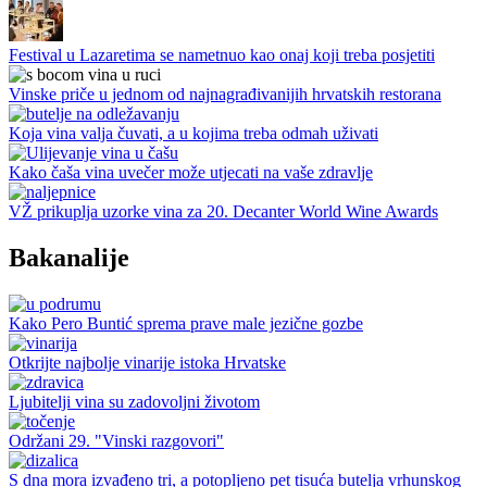
Festival u Lazaretima se nametnuo kao onaj koji treba posjetiti
Vinske priče u jednom od najnagrađivanijih hrvatskih restorana
Koja vina valja čuvati, a u kojima treba odmah uživati
Kako čaša vina uvečer može utjecati na vaše zdravlje
VŽ prikuplja uzorke vina za 20. Decanter World Wine Awards
Bakanalije
Kako Pero Buntić sprema prave male jezične gozbe
Otkrijte najbolje vinarije istoka Hrvatske
Ljubitelji vina su zadovoljni životom
Održani 29. "Vinski razgovori"
S dna mora izvađeno tri, a potopljeno pet tisuća butelja vrhunskog