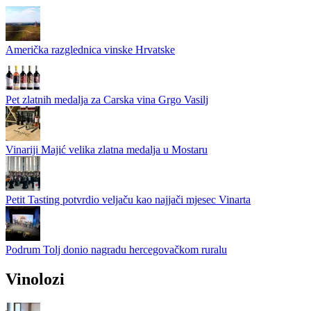
Američka razglednica vinske Hrvatske
Pet zlatnih medalja za Carska vina Grgo Vasilj
Vinariji Majić velika zlatna medalja u Mostaru
Petit Tasting potvrdio veljaču kao najjači mjesec Vinarta
Podrum Tolj donio nagradu hercegovačkom ruralu
Vinolozi