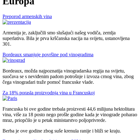
Europa
Preporod armenskih vina
Armenija je, zaključili smo slušajući našeg vodiča, zemlja
superlativa. Bila je prva kršćanska nacija na svijetu, ustanovljena
301.
Bordeaux smanjuje površine pod vinogradima
Bordeaux, možda najpoznatija vinogradarska regija na svijetu,
suočava se s neviđenim padom potrošnje i izvoza crnog vina, zbog
čega vinogradari traže pomoć francuske vlade.
Za 18% porasla proizvodnja vina u Francuskoj
Francuska bi ove godine trebala proizvesti 44,6 milijuna hektolitara
vina, više za 18 posto nego prošle godine kada je vinograde poharao
mraz, priopćilo je u petak ministarstvo poljoprivrede.
Berba je ove godine zbog suše krenula ranije i bliži se kraju.