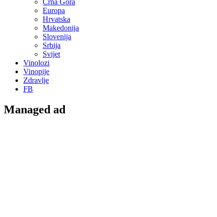
Crna Gora
Europa
Hrvatska
Makedonija
Slovenija
Srbija
Svijet
Vinolozi
Vinopije
Zdravlje
FB
Managed ad