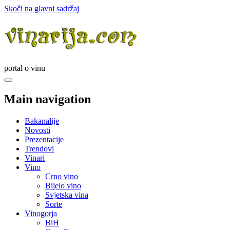
Skoči na glavni sadržaj
portal o vinu
Main navigation
Bakanalije
Novosti
Prezentacije
Trendovi
Vinari
Vino
Crno vino
Bijelo vino
Svjetska vina
Sorte
Vinogorja
BiH