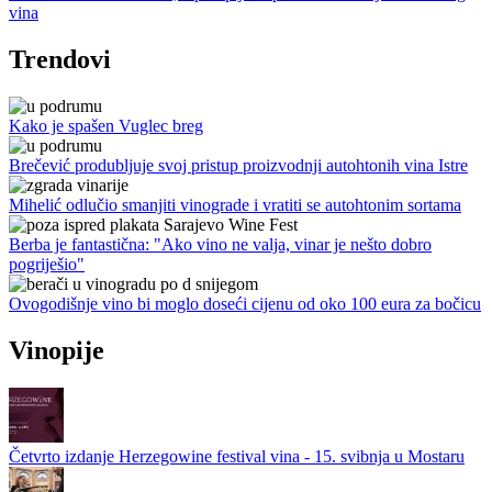
vina
Trendovi
Kako je spašen Vuglec breg
Brečević produbljuje svoj pristup proizvodnji autohtonih vina Istre
Mihelić odlučio smanjiti vinograde i vratiti se autohtonim sortama
Berba je fantastična: "Ako vino ne valja, vinar je nešto dobro
pogriješio"
Ovogodišnje vino bi moglo doseći cijenu od oko 100 eura za bočicu
Vinopije
Četvrto izdanje Herzegowine festival vina - 15. svibnja u Mostaru