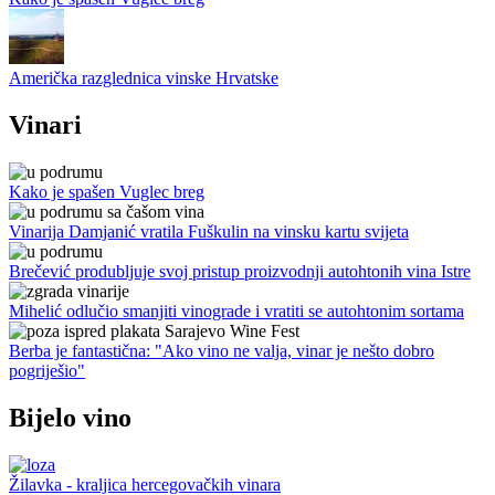
Američka razglednica vinske Hrvatske
Vinari
Kako je spašen Vuglec breg
Vinarija Damjanić vratila Fuškulin na vinsku kartu svijeta
Brečević produbljuje svoj pristup proizvodnji autohtonih vina Istre
Mihelić odlučio smanjiti vinograde i vratiti se autohtonim sortama
Berba je fantastična: "Ako vino ne valja, vinar je nešto dobro
pogriješio"
Bijelo vino
Žilavka - kraljica hercegovačkih vinara