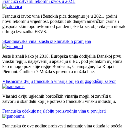
Francuzi ostvarili rekordni izvoz u 2021.
Francuski izvoz vina i žestokih pića dosegnuo je u 2021. godini
novu rekordnu vrijednost, potaknut ukidanjem američkih carina i
gospodarskim oporavkom od pandemijske krize, objavila je u utorak
udruga izvoznika FEVS.
Skandinavska vina izrasla iz klimatskih promjena
Jeste li znali kako je 2018. Europska unija dodijelila Danskoj prvu
vinsku regiju, najsjeverniju apelaciju u EU, pod jednakim uvjetima
kao mnogo poznatije regije Bordeaux, Champagne, La Rioja i
Piemont. Čudite se? Možda s pravom a možda i ne.
Vlasnicima dviju francuskih vinarija prijeti dugogodišnji zatvor
Vlasnici dviju uglednih bordoških vinarija mogli bi završiti u
zatvoru u skandalu koji je potresao francusku vinsku industriju.
Francuska očekuje najslabiju proizvodnju vina u povijesti
Francuska će ove godine proizvesti najmanje vina otkada je počela