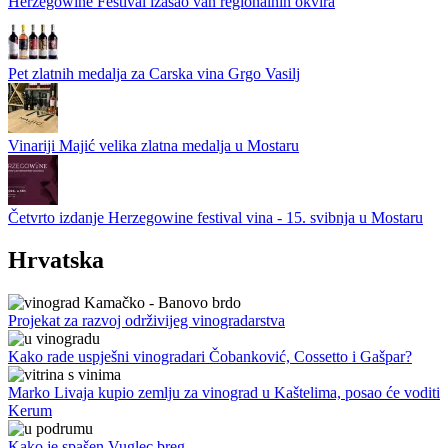
Herzegowine Festival izašao van regionalnih okvira
Pet zlatnih medalja za Carska vina Grgo Vasilj
Vinariji Majić velika zlatna medalja u Mostaru
Četvrto izdanje Herzegowine festival vina - 15. svibnja u Mostaru
Hrvatska
Projekat za razvoj održivijeg vinogradarstva
Kako rade uspješni vinogradari Čobanković, Cossetto i Gašpar?
Marko Livaja kupio zemlju za vinograd u Kaštelima, posao će voditi
Kerum
Kako je spašen Vuglec breg