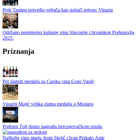
Petit Tasting potvrdio veljaču kao najjači mjesec Vinarta
Održano premijerno kušanje vina Slavonije i hrvatskog Podunavlja
2025.
Priznanja
Pet zlatnih medalja za Carska vina Grgo Vasilj
Vinariji Majić velika zlatna medalja u Mostaru
Podrum Tolj donio nagradu hercegovačkom ruralu
Najbolje vino imaju Josip Stojić i Ivan Prskalo Ante