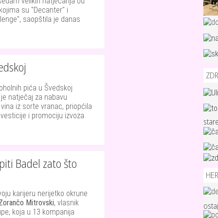
sedam velikih natjecanja od
ojima su "Decanter" i
llenge", saopštila je danas
edskoj
ZDR
oholnih pića u Švedskoj
je natječaj za nabavu
na iz sorte vranac, priopćila
nvesticije i promociju izvoza
star
iti Badel zato što
HE
oju karijeru nerijetko okrune
Zorančo Mitrovski
, vlasnik
osta
pe, koja u 13 kompanija