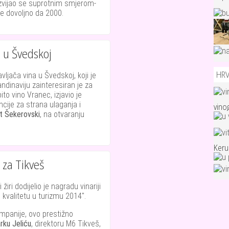
razvijao se suprotnim smjerom-
je dovoljno da 2000.
 u Švedskoj
HR
ljača vina u Švedskoj, koji je
ndinaviju zainteresiran je za
o vino Vranec, izjavio je
cije za strana ulaganja i
vino
t Šekerovski
, na otvaranju
Ker
za Tikveš
iri dodijelio je nagradu vinariji
u kvalitetu u turizmu 2014".
ompanije, ovo prestižno
rku Jeliću
, direktoru M6 Tikveš,