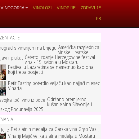
VINOGORJA
VINOLOZI
VINOPIJE
ZDRAVLJE
FB
ZENTACIJE
Američka razglednica
vinske Hrvatske
Četvrto izdanje Herzegowine festival
vina - 15. svibnja u Mostaru
Festival u Lazaretima se nametnuo kao onaj
koji treba posjetiti
Petit Tasting potvrdio veljaču kao najjači mjesec
Vinarta
Održano premijerno
kušanje vina Slavonije i
tskog Podunavlja 2025.
ZNANJA
Pet zlatnih medalja za Carska vina Grgo Vasilj
Vinariji Majić velika zlatna medalja u Mostaru