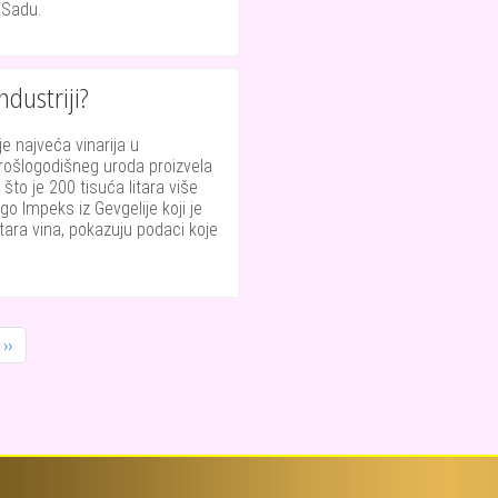
 Sadu.
ndustriji?
je najveća vinarija u
prošlogodišneg uroda proizvela
, što je 200 tisuća litara više
go Impeks iz Gevgelije koji je
itara vina, pokazuju podaci koje
Next page
››