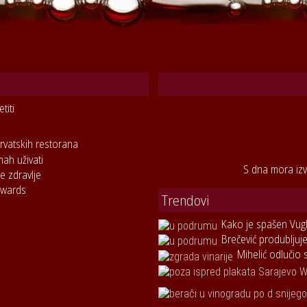
titi
rvatskih restorana
mah uživati
S dna mora izv
e zdravlje
Awards
Trendovi
Kako je spašen Vug
Brečević produbljuje
Mihelić odlučio 