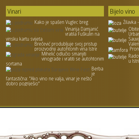
Vinari
Bijelo vino
Kako je spašen Vuglec breg
Žilavka 
Vinarija Damjanić
Obite
vratila Fuškulin na
Urba
vinsku kartu svijeta
Sauvi
Brečević produbljuje svoj pristup
Valen
proizvodnji autohtonih vina Istre
Pron
Mihelić odlučio smanjiti
Rado
vinograde i vratiti se autohtonim
u Istri
sortama
Berba
je
fantastična: "Ako vino ne valja, vinar je nešto
dobro pogriješio"