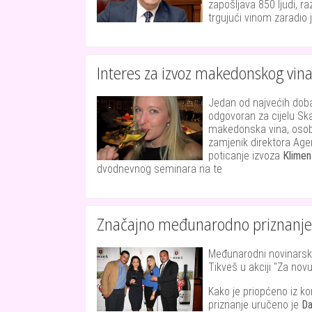
zapošljava 850 ljudi, 
trgujući vinom zaradio 
Interes za izvoz makedonskog vina
Jedan od najvećih dobav
odgovoran za cijelu Ska
makedonska vina, osobit
zamjenik direktora Agen
poticanje izvoza
Klimen
dvodnevnog seminara na te
Značajno međunarodno priznanje 
Međunarodni novinarski ž
Tikveš u akciji "Za nov
Kako je priopćeno iz k
priznanje uručeno je
Da