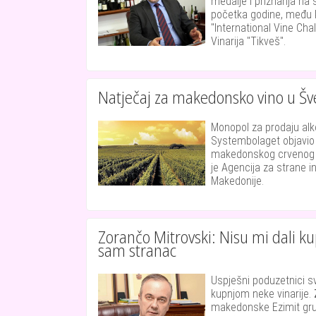
medalje i priznanja na 
početka godine, među k
"International Vine Cha
Vinarija "Tikveš".
Natječaj za makedonsko vino u Šv
Monopol za prodaju alk
Systembolaget objavio 
makedonskog crvenog vi
je Agencija za strane i
Makedonije.
Zorančo Mitrovski: Nisu mi dali kup
sam stranac
Uspješni poduzetnici sv
kupnjom neke vinarije.
makedonske Ezimit gru