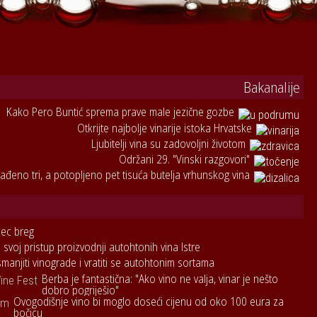
Bakanalije
Kako Pero Buntić sprema prave male jezične gozbe
Otkrijte najbolje vinarije istoka Hrvatske
Ljubitelji vina su zadovoljni životom
Održani 29. "Vinski razgovori"
ađeno tri, a potopljeno pet tisuća butelja vrhunskog vina
lec breg
 svoj pristup proizvodnji autohtonih vina Istre
smanjiti vinograde i vratiti se autohtonim sortama
Berba je fantastična: "Ako vino ne valja, vinar je nešto
dobro pogriješio"
Ovogodišnje vino bi moglo doseći cijenu od oko 100 eura za
bočicu