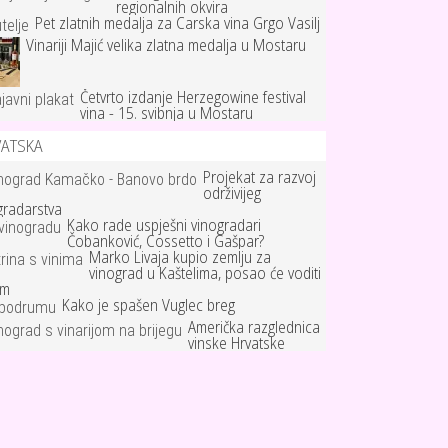
regionalnih okvira
Pet zlatnih medalja za Carska vina Grgo Vasilj
Vinariji Majić velika zlatna medalja u Mostaru
Četvrto izdanje Herzegowine festival
vina - 15. svibnja u Mostaru
VATSKA
Projekat za razvoj
održivijeg
gradarstva
Kako rade uspješni vinogradari
Čobanković, Cossetto i Gašpar?
Marko Livaja kupio zemlju za
vinograd u Kaštelima, posao će voditi
um
Kako je spašen Vuglec breg
Američka razglednica
vinske Hrvatske