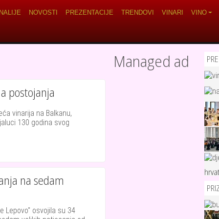
navigation
NALIJE
NOVOSTI
PREZENTACIJE
TRENDOVI
VINARI
VINO
Managed ad
PRE
na postojanja
ća vinarija na Balkanu,
njaluci 130 godina svog
hrva
znanja na sedam
PRI
e Lepovo" osvojila su 34