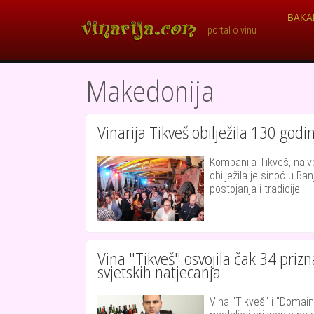
Skoči na glavni sadržaj
Main 
BAKA
portal o vinu
Makedonija
Vinarija Tikveš obilježila 130 godi
Kompanija Tikveš, najve
obilježila je sinoć u Ba
postojanja i tradicije.
Vina "Tikveš" osvojila čak 34 pri
svjetskih natjecanja
Vina "Tikveš" i "Domain