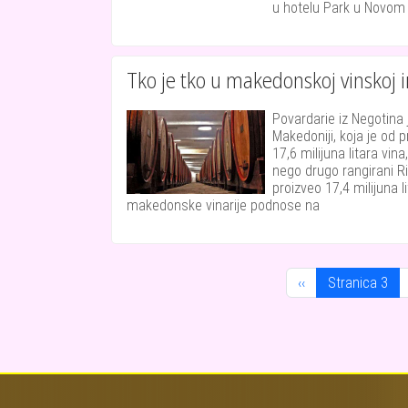
u hotelu Park u Novom
Tko je tko u makedonskoj vinskoj i
Povardarie iz Negotina 
Makedoniji, koja je od 
17,6 milijuna litara vina
nego drugo rangirani Ri
proizveo 17,4 milijuna l
makedonske vinarije podnose na
Pagination
Previous page
‹‹
Stranica 3