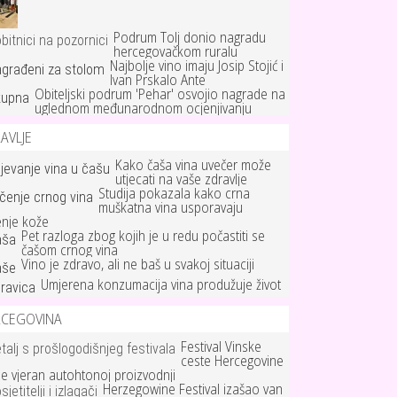
Podrum Tolj donio nagradu
hercegovačkom ruralu
Najbolje vino imaju Josip Stojić i
Ivan Prskalo Ante
Obiteljski podrum 'Pehar' osvojio nagrade na
uglednom međunarodnom ocjenjivanju
AVLJE
Kako čaša vina uvečer može
utjecati na vaše zdravlje
Studija pokazala kako crna
muškatna vina usporavaju
enje kože
Pet razloga zbog kojih je u redu počastiti se
čašom crnog vina
Vino je zdravo, ali ne baš u svakoj situaciji
Umjerena konzumacija vina produžuje život
RCEGOVINA
Festival Vinske
ceste Hercegovine
je vjeran autohtonoj proizvodnji
Herzegowine Festival izašao van