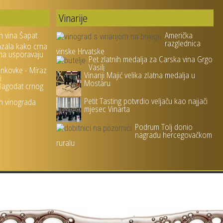
Vinarije
h vina Šapat
Američka
razglednica
azala kako crna
vinske Hrvatske
na usporavaju
Pet zlatnih medalja za Carska vina Grgo
Vasilj
ankovke - Miraz
Vinariji Majić velika zlatna medalja u
i
Mostaru
blagodat crnog
Petit Tasting potvrdio veljaču kao najjači
ih vinograda
mjesec Vinarta
Podrum Tolj donio
nagradu hercegovačkom
ruralu