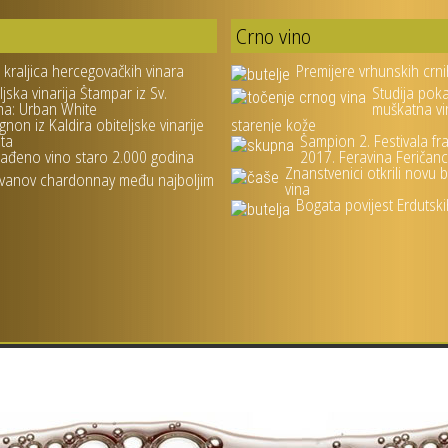
Crno vino
- kraljica hercegovačkih vinara
Premijere vrhunskih crni
ljska vinarija Štampar iz Sv.
Studija pok
na: Urban White
muškatna vi
gnon iz Kaldira obiteljske vinarije
starenje kože
ta
Šampion 2. Festivala fr
ađeno vino staro 2.000 godina
2017. Feravina Feričanc
Znanstvenici otkrili novu 
vanov chardonnay među najboljim
vina
Bogata povijest Erdutsk