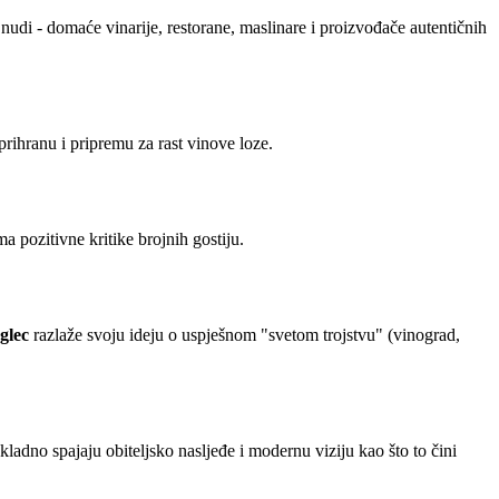
udi - domaće vinarije, restorane, maslinare i proizvođače autentičnih
rihranu i pripremu za rast vinove loze.
 pozitivne kritike brojnih gostiju.
glec
razlaže svoju ideju o uspješnom "svetom trojstvu" (vinograd,
kladno spajaju obiteljsko nasljeđe i modernu viziju kao što to čini