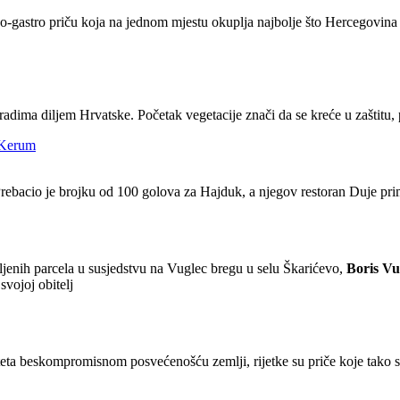
-gastro priču koja na jednom mjestu okuplja najbolje što Hercegovina n
ima diljem Hrvatske. Početak vegetacije znači da se kreće u zaštitu, p
 Kerum
rebacio je brojku od 100 golova za Hajduk, a njegov restoran Duje prima
ljenih parcela u susjedstvu na Vuglec bregu u selu Škarićevo,
Boris Vu
svojoj obitelj
liteta beskompromisnom posvećenošću zemlji, rijetke su priče koje tako s