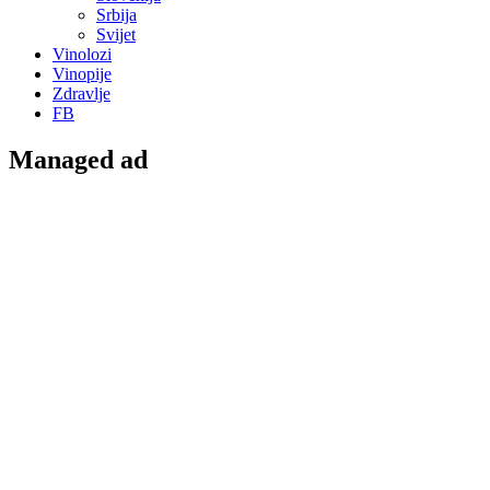
Srbija
Svijet
Vinolozi
Vinopije
Zdravlje
FB
Managed ad