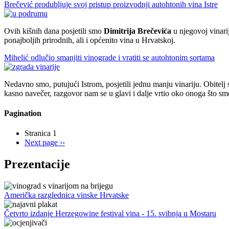
Brečević produbljuje svoj pristup proizvodnji autohtonih vina Istre
Ovih kišnih dana posjetili smo
Dimitrija Brečevića
u njegovoj vinarij
ponajboljih prirodnih, ali i općenito vina u Hrvatskoj.
Mihelić odlučio smanjiti vinograde i vratiti se autohtonim sortama
Nedavno smo, putujući Istrom, posjetili jednu manju vinariju. Obitelj 
kasno navečer, razgovor nam se u glavi i dalje vrtio oko onoga što smo
Pagination
Stranica 1
Next page
››
Prezentacije
Američka razglednica vinske Hrvatske
Četvrto izdanje Herzegowine festival vina - 15. svibnja u Mostaru