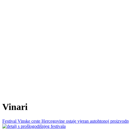
Vinari
Festival Vinske ceste Hercegovine ostaje vjeran autohtonoj proizvodn