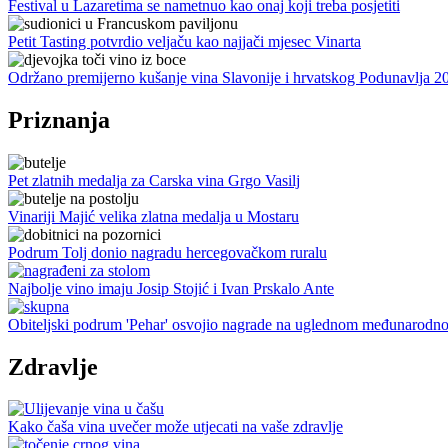
Festival u Lazaretima se nametnuo kao onaj koji treba posjetiti
Petit Tasting potvrdio veljaču kao najjači mjesec Vinarta
Održano premijerno kušanje vina Slavonije i hrvatskog Podunavlja 2
Priznanja
Pet zlatnih medalja za Carska vina Grgo Vasilj
Vinariji Majić velika zlatna medalja u Mostaru
Podrum Tolj donio nagradu hercegovačkom ruralu
Najbolje vino imaju Josip Stojić i Ivan Prskalo Ante
Obiteljski podrum 'Pehar' osvojio nagrade na uglednom međunarodno
Zdravlje
Kako čaša vina uvečer može utjecati na vaše zdravlje