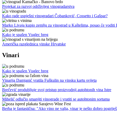
Projekat za razvoj održivijeg vinogradarstva
Kako rade uspješni vinogradari Čobanković, Cossetto i Gašpar?
Marko Livaja kupio zemlju za vinograd u Kaštelima, posao će voditi
Kako je spašen Vuglec breg
Američka razglednica vinske Hrvatske
Vinari
Kako je spašen Vuglec breg
Vinarija Damjanić vratila Fuškulin na vinsku kartu svijeta
Brečević produbljuje svoj pristup proizvodnji autohtonih vina Istre
Mihelić odlučio smanjiti vinograde i vratiti se autohtonim sortama
Berba je fantastična: "Ako vino ne valja, vinar je nešto dobro pogriješ