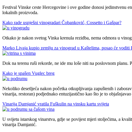
Festival Vinske ceste Hercegovine i ove godine donosi jedinstvenu eno
lokalnih proizvoda.
Kako rade uspješni vinogradari Čobanković, Cossetto i Gašpar?
Otkako je nakon svetog Vinka krenula rezidba, nema odmora u vinograd
Marko Livaja kupio zemlju za vinograd u Kaštelima, posao će voditi
Dok na terenu ruši rekorde, ne ide mu loše niti na poslovnom planu. P
Kako je spašen Vuglec breg
Nekoliko desetljeća nakon početka otkupljivanja zapuštenih i zaborav
vinarija, restoran) podjednako entuzijastično kao što je to objašnjavao 
Vinarija Damjanić vratila Fuškulin na vinsku kartu svijeta
U svijetu istarskog vinarstva, gdje se povijest mjeri stoljećima, a kva
vinarija Damjanić.