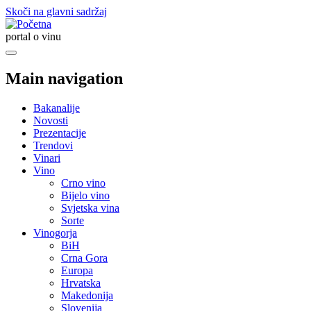
Skoči na glavni sadržaj
portal o vinu
Main navigation
Bakanalije
Novosti
Prezentacije
Trendovi
Vinari
Vino
Crno vino
Bijelo vino
Svjetska vina
Sorte
Vinogorja
BiH
Crna Gora
Europa
Hrvatska
Makedonija
Slovenija