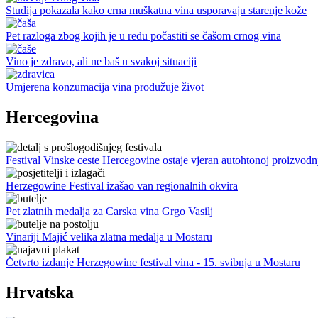
Studija pokazala kako crna muškatna vina usporavaju starenje kože
Pet razloga zbog kojih je u redu počastiti se čašom crnog vina
Vino je zdravo, ali ne baš u svakoj situaciji
Umjerena konzumacija vina produžuje život
Hercegovina
Festival Vinske ceste Hercegovine ostaje vjeran autohtonoj proizvodn
Herzegowine Festival izašao van regionalnih okvira
Pet zlatnih medalja za Carska vina Grgo Vasilj
Vinariji Majić velika zlatna medalja u Mostaru
Četvrto izdanje Herzegowine festival vina - 15. svibnja u Mostaru
Hrvatska