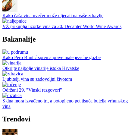
Kako čaša vina uvečer može utjecati na vaše zdravlje
VŽ prikuplja uzorke vina za 20. Decanter World Wine Awards
Bakanalije
Kako Pero Buntić sprema prave male jezične gozbe
Otkrijte najbolje vinarije istoka Hrvatske
Ljubitelji vina su zadovoljni životom
Održani 29. "Vinski razgovori"
S dna mora izvađeno tri, a potopljeno pet tisuća butelja vrhunskog
vina
Trendovi