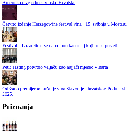
Američka razglednica vinske Hrvatske
Četvrto izdanje Herzegowine festival vina - 15. svibnja u Mostaru
Festival u Lazaretima se nametnuo kao onaj koji treba posjetiti
Petit Tasting potvrdio veljaču kao najjači mjesec Vinarta
Održano premijerno kušanje vina Slavonije i hrvatskog Podunavlja
2025.
Priznanja