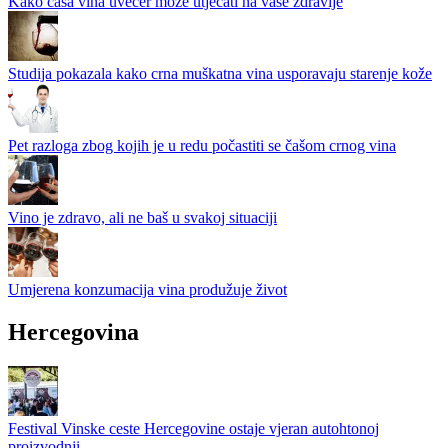
Kako čaša vina uvečer može utjecati na vaše zdravlje
Studija pokazala kako crna muškatna vina usporavaju starenje kože
Pet razloga zbog kojih je u redu počastiti se čašom crnog vina
Vino je zdravo, ali ne baš u svakoj situaciji
Umjerena konzumacija vina produžuje život
Hercegovina
Festival Vinske ceste Hercegovine ostaje vjeran autohtonoj
proizvodnji