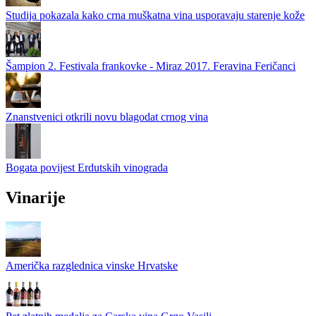
Studija pokazala kako crna muškatna vina usporavaju starenje kože
Šampion 2. Festivala frankovke - Miraz 2017. Feravina Feričanci
Znanstvenici otkrili novu blagodat crnog vina
Bogata povijest Erdutskih vinograda
Vinarije
Američka razglednica vinske Hrvatske