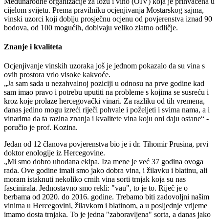
Međunarodne organizacije za lozu i vino (OIV) koja je prihvaćena u
cijelom svijetu. Prema pravilniku ocjenjivanja Mostarskog sajma,
vinski uzorci koji dobiju prosječnu ocjenu od povjerenstva iznad 90
bodova, od 100 mogućih, dobivaju veliko zlatno odličje.
Znanje i kvaliteta
Ocjenjivanje vinskih uzoraka još je jednom pokazalo da su vina s
ovih prostora vrlo visoke kakvoće.
Ja sam sada u nezahvalnoj poziciji u odnosu na prve godine kad
sam imao pravo i potrebu uputiti na probleme s kojima se susreću i
kroz koje prolaze hercegovački vinari. Za razliku od tih vremena,
danas jedino mogu izreći riječi pohvale i poželjeti i svima nama, a i
vinarima da ta razina znanja i kvalitete vina koju oni daju ostane
-
poručio je prof. Kozina.
Jedan od 12 članova povjerenstva bio je i dr. Tihomir Prusina, prvi
doktor enologije iz Hercegovine.
Mi smo dobro uhodana ekipa. Iza mene je već 37 godina ovoga
rada. Ove godine imali smo jako dobra vina, i žilavku i blatinu, ali
moram istaknuti nekoliko crnih vina sorti trnjak koja su nas
fascinirala. Jednostavno smo rekli: "vau", to je to. Riječ je o
berbama od 2020. do 2016. godine. Trebamo biti zadovoljni našim
vinima u Hercegovini, žilavkom i blatinom, a u posljednje vrijeme
imamo dosta trnjaka. To je jedna "zaboravljena" sorta, a danas jako