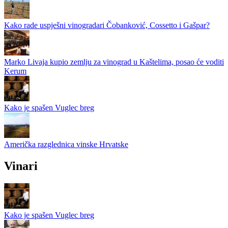
Kako rade uspješni vinogradari Čobanković, Cossetto i Gašpar?
Marko Livaja kupio zemlju za vinograd u Kaštelima, posao će voditi
Kerum
Kako je spašen Vuglec breg
Američka razglednica vinske Hrvatske
Vinari
Kako je spašen Vuglec breg