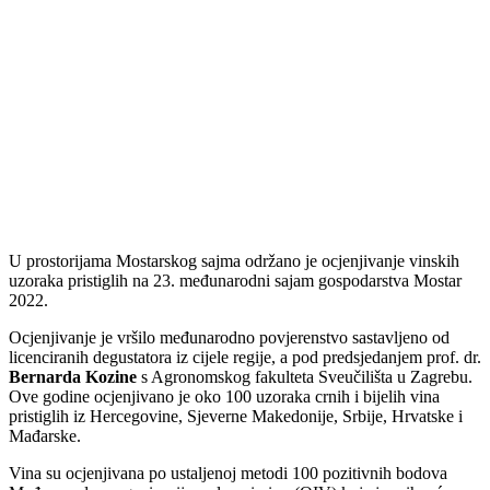
U prostorijama Mostarskog sajma održano je ocjenjivanje vinskih
uzoraka pristiglih na 23. međunarodni sajam gospodarstva Mostar
2022.
Ocjenjivanje je vršilo međunarodno povjerenstvo sastavljeno od
licenciranih degustatora iz cijele regije, a pod predsjedanjem prof. dr.
Bernarda Kozine
s Agronomskog fakulteta Sveučilišta u Zagrebu.
Ove godine ocjenjivano je oko 100 uzoraka crnih i bijelih vina
pristiglih iz Hercegovine, Sjeverne Makedonije, Srbije, Hrvatske i
Mađarske.
Vina su ocjenjivana po ustaljenoj metodi 100 pozitivnih bodova