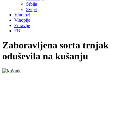
Srbija
Svijet
Vinolozi
Vinopije
Zdravlje
FB
Zaboravljena sorta trnjak
oduševila na kušanju