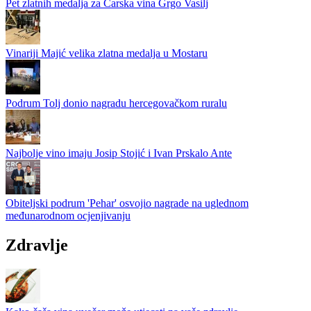
Pet zlatnih medalja za Carska vina Grgo Vasilj
Vinariji Majić velika zlatna medalja u Mostaru
Podrum Tolj donio nagradu hercegovačkom ruralu
Najbolje vino imaju Josip Stojić i Ivan Prskalo Ante
Obiteljski podrum 'Pehar' osvojio nagrade na uglednom
međunarodnom ocjenjivanju
Zdravlje