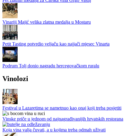
Pet zlatnih medalja za Carska vina Grgo Vasilj
Vinariji Majić velika zlatna medalja u Mostaru
Petit Tasting potvrdio veljaču kao najjači mjesec Vinarta
Podrum Tolj donio nagradu hercegovačkom ruralu
Vinolozi
Festival u Lazaretima se nametnuo kao onaj koji treba posjetiti
Vinske priče u jednom od najnagrađivanijih hrvatskih restorana
Koja vina valja čuvati, a u kojima treba odmah uživati