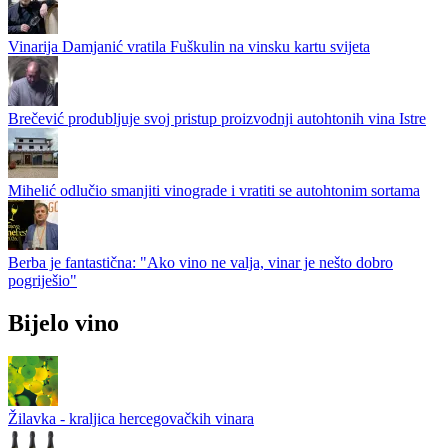
Vinarija Damjanić vratila Fuškulin na vinsku kartu svijeta
Brečević produbljuje svoj pristup proizvodnji autohtonih vina Istre
Mihelić odlučio smanjiti vinograde i vratiti se autohtonim sortama
Berba je fantastična: "Ako vino ne valja, vinar je nešto dobro
pogriješio"
Bijelo vino
Žilavka - kraljica hercegovačkih vinara