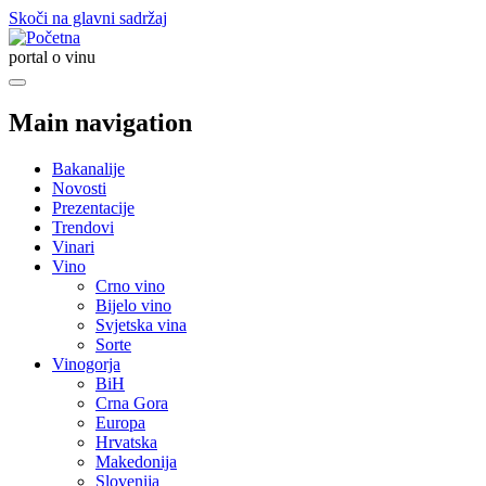
Skoči na glavni sadržaj
portal o vinu
Main navigation
Bakanalije
Novosti
Prezentacije
Trendovi
Vinari
Vino
Crno vino
Bijelo vino
Svjetska vina
Sorte
Vinogorja
BiH
Crna Gora
Europa
Hrvatska
Makedonija
Slovenija