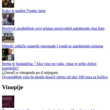
Kako je spašen Vuglec breg
Brečević produbljuje svoj pristup proizvodnji autohtonih vina Istre
Mihelić odlučio smanjiti vinograde i vratiti se autohtonim sortama
Berba je fantastična: "Ako vino ne valja, vinar je nešto dobro
pogriješio"
Ovogodišnje vino bi moglo doseći cijenu od oko 100 eura za bočicu
Vinopije