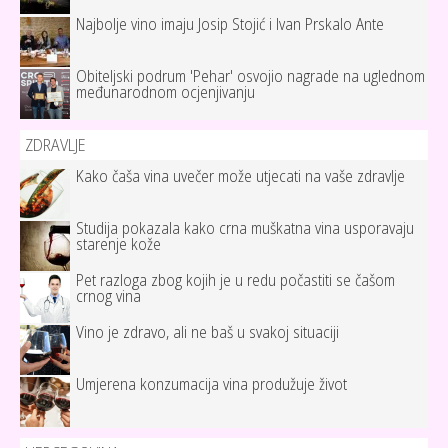
Najbolje vino imaju Josip Stojić i Ivan Prskalo Ante
Obiteljski podrum 'Pehar' osvojio nagrade na uglednom
međunarodnom ocjenjivanju
ZDRAVLJE
Kako čaša vina uvečer može utjecati na vaše zdravlje
Studija pokazala kako crna muškatna vina usporavaju
starenje kože
Pet razloga zbog kojih je u redu počastiti se čašom
crnog vina
Vino je zdravo, ali ne baš u svakoj situaciji
Umjerena konzumacija vina produžuje život