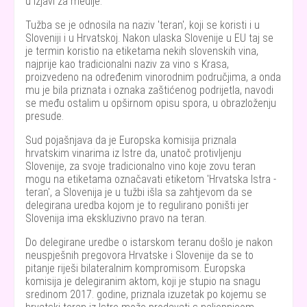
u izjavi za medije.
Tužba se je odnosila na naziv 'teran', koji se koristi i u
Sloveniji i u Hrvatskoj. Nakon ulaska Slovenije u EU taj se
je termin koristio na etiketama nekih slovenskih vina,
najprije kao tradicionalni naziv za vino s Krasa,
proizvedeno na određenim vinorodnim područjima, a onda
mu je bila priznata i oznaka zaštićenog podrijetla, navodi
se među ostalim u opširnom opisu spora, u obrazloženju
presude.
Sud pojašnjava da je Europska komisija priznala
hrvatskim vinarima iz Istre da, unatoč protivljenju
Slovenije, za svoje tradicionalno vino koje zovu teran
mogu na etiketama označavati etiketom 'Hrvatska Istra -
teran', a Slovenija je u tužbi išla sa zahtjevom da se
delegirana uredba kojom je to regulirano poništi jer
Slovenija ima ekskluzivno pravo na teran.
Do delegirane uredbe o istarskom teranu došlo je nakon
neuspješnih pregovora Hrvatske i Slovenije da se to
pitanje riješi bilateralnim kompromisom. Europska
komisija je delegiranim aktom, koji je stupio na snagu
sredinom 2017. godine, priznala izuzetak po kojemu se