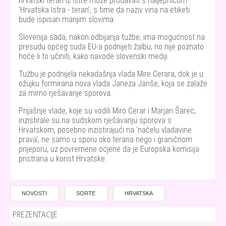
hrvatski teran iz Istre može prodavati s naljepnicom
'Hrvatska Istra - teran', s time da naziv vina na etiketi
bude ispisan manjim slovima.
Slovenija sada, nakon odbijanja tužbe, ima mogućnost na
presudu općeg suda EU-a podnijeti žalbu, no nije poznato
hoće li to učiniti, kako navode slovenski mediji.
Tužbu je podnijela nekadašnja vlada Mire Cerara, dok je u
ožujku formirana nova vlada Janeza Janše, koja se zalaže
za mirno rješavanje sporova.
Prijašnje vlade, koje su vodili Miro Cerar i Marjan Šarec,
inzistirale su na sudskom rješavanju sporova s
Hrvatskom, posebno inzistirajući na 'načelu vladavine
prava', ne samo u sporu oko terana nego i graničnom
prijeporu, uz povremene ocjene da je Europska komisija
pristrana u korist Hrvatske.
NOVOSTI
SORTE
HRVATSKA
PREZENTACIJE