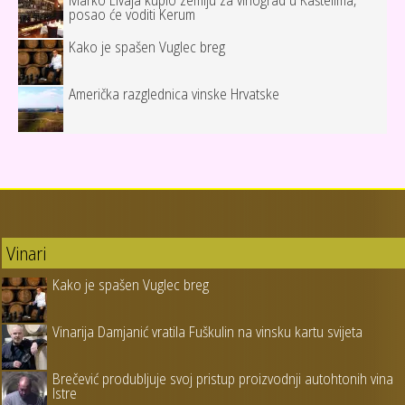
Marko Livaja kupio zemlju za vinograd u Kaštelima,
posao će voditi Kerum
Kako je spašen Vuglec breg
Američka razglednica vinske Hrvatske
Vinari
Kako je spašen Vuglec breg
Vinarija Damjanić vratila Fuškulin na vinsku kartu svijeta
Brečević produbljuje svoj pristup proizvodnji autohtonih vina
Istre