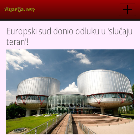
Skoči na glavni sadržaj
Europski sud donio odluku u 'slučaju
teran'!