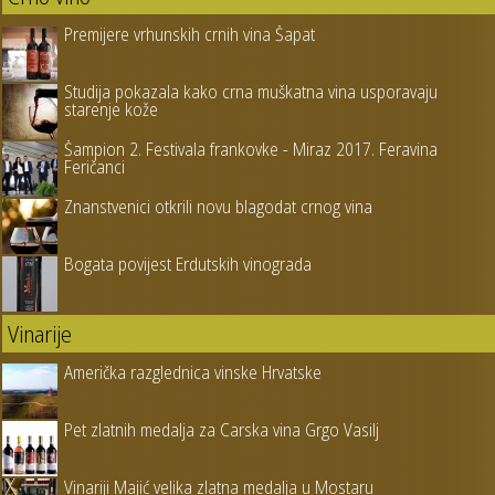
Premijere vrhunskih crnih vina Šapat
Studija pokazala kako crna muškatna vina usporavaju
starenje kože
Šampion 2. Festivala frankovke - Miraz 2017. Feravina
Feričanci
Znanstvenici otkrili novu blagodat crnog vina
Bogata povijest Erdutskih vinograda
Vinarije
Američka razglednica vinske Hrvatske
Pet zlatnih medalja za Carska vina Grgo Vasilj
Vinariji Majić velika zlatna medalja u Mostaru