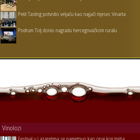
Petit Tasting potvrdio veljaču kao najjači mjesec Vinarta
Podrum Tolj donio nagradu hercegovačkom ruralu
Vinolozi
Festival u Lazaretima se nametnuo kao onaj koji treba