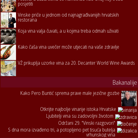
posjetiti
Vinske priče u jednom od najnagrađivanijih hrvatskih
restorana
Koja vina valja čuvati, a u kojima treba odmah uživati
Kako čaša vina uvečer može utjecati na vaše zdravlje
VŽ prikuplja uzorke vina za 20. Decanter World Wine Awards
Bakanalije
Kako Pero Buntić sprema prave male jezične gozbe
Otkrijte najbolje vinarije istoka Hrvatske
Ljubitelji vina su zadovoljni životom
Održani 29. "Vinski razgovori"
S dna mora izvađeno tri, a potopljeno pet tisuća butelja
vrhunskog vina