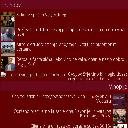
Trendovi
Kako je spašen Vuglec breg
Brečević produbljuje svoj pristup proizvodnji autohtonih vina
Istre
Mihelić odlučio smanjiti vinograde i vratiti se autohtonim
sortama
Berba je fantastična: "Ako vino ne valja, vinar je nešto dobro
pogriješio"
Ovogodišnje vino bi moglo doseć
cijenu od oko 100 eura za bočic
Vinopije
Četvrto izdanje Herzegowine festival vina - 15. svibnja u
Mostaru
Održano premijerno kušanje vina Slavonije i hrvatskog
Podunavlja 2025.
Cijene vina u Hrvatskoj porasle su čak 30,1%