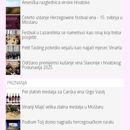
Američka razglednica vinske Hrvatske
Četvrto izdanje Herzegowine festival vina - 15. svibnja u
Mostaru
Festival u Lazaretima se nametnuo kao onaj koji treba
posjetiti
Petit Tasting potvrdio veljaču kao najjači mjesec Vinarta
Održano premijerno kušanje vina Slavonije i hrvatskog
Podunavlja 2025.
PRIZNANJA
Pet zlatnih medalja za Carska vina Grgo Vasilj
Vinariji Majić velika zlatna medalja u Mostaru
Podrum Tolj donio nagradu hercegovačkom ruralu