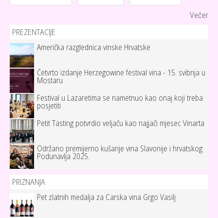
Večer
PREZENTACIJE
Američka razglednica vinske Hrvatske
Četvrto izdanje Herzegowine festival vina - 15. svibnja u
Mostaru
Festival u Lazaretima se nametnuo kao onaj koji treba
posjetiti
Petit Tasting potvrdio veljaču kao najjači mjesec Vinarta
Održano premijerno kušanje vina Slavonije i hrvatskog
Podunavlja 2025.
PRIZNANJA
Pet zlatnih medalja za Carska vina Grgo Vasilj