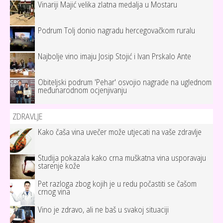
Vinariji Majić velika zlatna medalja u Mostaru
Podrum Tolj donio nagradu hercegovačkom ruralu
Najbolje vino imaju Josip Stojić i Ivan Prskalo Ante
Obiteljski podrum 'Pehar' osvojio nagrade na uglednom
međunarodnom ocjenjivanju
ZDRAVLJE
Kako čaša vina uvečer može utjecati na vaše zdravlje
Studija pokazala kako crna muškatna vina usporavaju
starenje kože
Pet razloga zbog kojih je u redu počastiti se čašom
crnog vina
Vino je zdravo, ali ne baš u svakoj situaciji