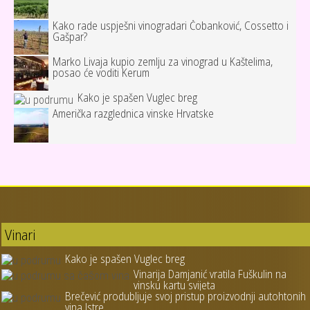
Kako rade uspješni vinogradari Čobanković, Cossetto i
Gašpar?
Marko Livaja kupio zemlju za vinograd u Kaštelima,
posao će voditi Kerum
Kako je spašen Vuglec breg
Američka razglednica vinske Hrvatske
Vinari
Kako je spašen Vuglec breg
Vinarija Damjanić vratila Fuškulin na
vinsku kartu svijeta
Brečević produbljuje svoj pristup proizvodnji autohtonih
vina Istre