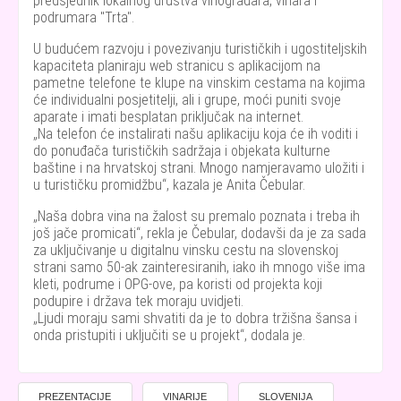
predsjednik lokalnog društva vinogradara, vinara i
podrumara "Trta".
U budućem razvoju i povezivanju turističkih i ugostiteljskih
kapaciteta planiraju web stranicu s aplikacijom na
pametne telefone te klupe na vinskim cestama na kojima
će individualni posjetitelji, ali i grupe, moći puniti svoje
aparate i imati besplatan priključak na internet.
Na telefon će instalirati našu aplikaciju koja će ih voditi i
do ponuđača turističkih sadržaja i objekata kulturne
baštine i na hrvatskoj strani. Mnogo namjeravamo uložiti i
u turističku promidžbu
, kazala je Anita Čebular.
Naša dobra vina na žalost su premalo poznata i treba ih
još jače promicati
, rekla je Čebular, dodavši da je za sada
za uključivanje u digitalnu vinsku cestu na slovenskoj
strani samo 50-ak zainteresiranih, iako ih mnogo više ima
kleti, podrume i OPG-ove, pa koristi od projekta koji
podupire i država tek moraju uvidjeti.
Ljudi moraju sami shvatiti da je to dobra tržišna šansa i
onda pristupiti i uključiti se u projekt
, dodala je.
PREZENTACIJE
VINARIJE
SLOVENIJA