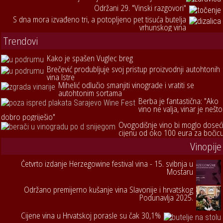
Održani 29. "Vinski razgovori"
S dna mora izvađeno tri, a potopljeno pet tisuća butelja
vrhunskog vina
Trendovi
Kako je spašen Vuglec breg
Brečević produbljuje svoj pristup proizvodnji autohtonih
vina Istre
Mihelić odlučio smanjiti vinograde i vratiti se
autohtonim sortama
Berba je fantastična: "Ako
vino ne valja, vinar je nešto
dobro pogriješio"
Ovogodišnje vino bi moglo doseć
cijenu od oko 100 eura za bočic
Vinopije
Četvrto izdanje Herzegowine festival vina - 15. svibnja u
Mostaru
Održano premijerno kušanje vina Slavonije i hrvatskog
Podunavlja 2025.
Cijene vina u Hrvatskoj porasle su čak 30,1%