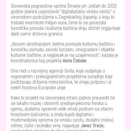
Slovenska pogranična općina Šmarje pri Jelšah do 2020.
godine planira uspostaviti "digitaliziranu vinsku cestu" s
vinorodnim područjima u Zagrebačkoj županiji, u koju bi
trebalo investirati milijun eura, čime bi se povezala
turistička ponuda i kulturna baština dviju sličnih regija koje
dijeli samo državna granica.
Novom destinacijom želimo povezati kulturnu baštinu i
turističku ponudu, seoski turizam, vinogradare i objekte
kulturne baštine, a naglasak je na uzajamnosti
, kazala je
koordinatorica tog projekta
Anita Čebular
.
Ona radi u razvojnoj agenciji Sotla, koja sudjeluje u
regionalnim i prekograničnim projektima suradnje koje
podržavaju državna ministarstva, te imaju potporu i iz
nekih fondova Europske unije.
Kako bi projekt na slovenskoj strani zaživio preuredit će
se lokalni muzej i obnoviti srednjevjekovna freska u
njemu, dodatno opremiti velik vinski podrum sa starim
hrastovim bačvama, a onda kupiti digitalna i
multimedijska oprema za vinsku cestu, dodatni stolovi,
vitrine, čaše i buteljke vina, najavljuje
Janez Vreže
,