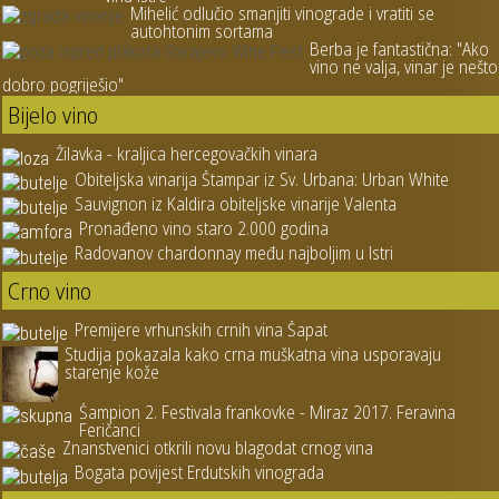
Mihelić odlučio smanjiti vinograde i vratiti se
autohtonim sortama
Berba je fantastična: "Ako
vino ne valja, vinar je nešto
dobro pogriješio"
Bijelo vino
Žilavka - kraljica hercegovačkih vinara
Obiteljska vinarija Štampar iz Sv. Urbana: Urban White
Sauvignon iz Kaldira obiteljske vinarije Valenta
Pronađeno vino staro 2.000 godina
Radovanov chardonnay među najboljim u Istri
Crno vino
Premijere vrhunskih crnih vina Šapat
Studija pokazala kako crna muškatna vina usporavaju
starenje kože
Šampion 2. Festivala frankovke - Miraz 2017. Feravina
Feričanci
Znanstvenici otkrili novu blagodat crnog vina
Bogata povijest Erdutskih vinograda