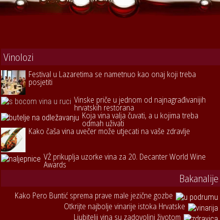
Vinolozi
Festival u Lazaretima se nametnuo kao onaj koji treba
posjetiti
Vinske priče u jednom od najnagrađivanijih
hrvatskih restorana
Koja vina valja čuvati, a u kojima treba
odmah uživati
Kako čaša vina uvečer može utjecati na vaše zdravlje
VŽ prikuplja uzorke vina za 20. Decanter World Wine
Awards
Bakanalije
Kako Pero Buntić sprema prave male jezične gozbe
Otkrijte najbolje vinarije istoka Hrvatske
Ljubitelji vina su zadovoljni životom