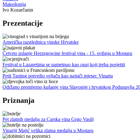
Makedonija
Ivo Kozarčanin
Prezentacije
Američka razglednica vinske Hrvatske
Četvrto izdanje Herzegowine festival vina - 15. svibnja u Mostaru
Festival u Lazaretima se nametnuo kao onaj koji treba posjetiti
Petit Tasting potvrdio veljaču kao najjači mjesec Vinarta
Održano premijerno kušanje vina Slavonije i hrvatskog Podunavlja 2
Priznanja
Pet zlatnih medalja za Carska vina Grgo Vasilj
Vinariji Majić velika zlatna medalja u Mostaru