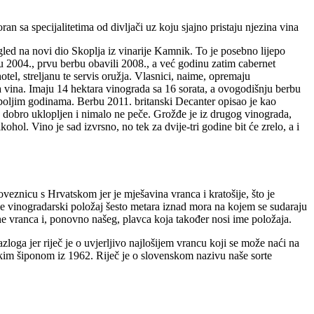
n sa specijalitetima od divljači uz koju sjajno pristaju njezina vina
gled na novi dio Skoplja iz vinarije Kamnik. To je posebno lijepo
 2004., prvu berbu obavili 2008., a već godinu zatim cabernet
otel, streljanu te servis oružja. Vlasnici, naime, opremaju
va vina. Imaju 14 hektara vinograda sa 16 sorata, a ovogodišnju berbu
jboljim godinama. Berbu 2011. britanski Decanter opisao je kao
no dobro uklopljen i nimalo ne peče. Grožđe je iz drugog vinograda,
hol. Vino je sad izvrsno, no tek za dvije-tri godine bit će zrelo, a i
eznicu s Hrvatskom jer je mješavina vranca i kratošije, što je
 je vinogradarski položaj šesto metara iznad mora na kojem se sudaraju
ne vranca i, ponovno našeg, plavca koja također nosi ime položaja.
oga jer riječ je o uvjerljivo najlošijem vrancu koji se može naći na
ivskim šiponom iz 1962. Riječ je o slovenskom nazivu naše sorte