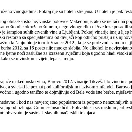
eno vinogradima. Pokraj nje su hotel i streljana. U hotelu je pak restora
evnog obilaska istočne, vinske polovice Makedonije, ako se ne računa po
samo što nije okruženo šumom, nego vinogradima. Prve loze posadili su
 je šampion suhih crvenih vina u Ljubljani. Pokraj vinarije imaju lijep h
i restoran sa specijalitetima od divljači koji odlično pristaju uz njiho
psežnu kušanju bio je terroir Vranec 2012., koje se proizvodi samo u na
ni berba 2012. sa 16 posto nije mnogo slabija. No alkohol je nevjerojat
 ljetne noći zaslužne za izraženu svježinu koja ugodno hladi visoki alko
 kako se u vinskom svijetu tepa starenju.
ajuće makedonsko vino, Barovo 2012. vinarije Tikveš. I to vino ima pov
tivo, a svjetski je poznat pod kalifornijskim nazivom zinfandel. Barovo
 voćno i ugodno tanično te dojmljivije od Bele vode iste berbe, mješavi
nedavno i kod nas nevjerojatno popularnom iz potpuno nerazumljivih razl
 za jug od rizlinga. Crnim se nisu dičili. Pohvalili su se, međutim, arh
; obvezatni je sastojak slavnih mađarskih tokajaca.