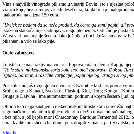
Vina s najviših vinograda pili smo u vinariji Bovin, i to s njezina p
vranca koje, bez sumnje, vrijedi deset eura, koliko mu je maloprodajn
maloprodajna cijena 150 eura.
"Uvijek se nadam da se neće prodati, da ćemo ga sami popiti, ali pro
izražena slatkoća nije sladunjava, nego plemenita. Odlično je pristaj
Waya s tri puta manje šećera. Iako još nije u boci, kušali smo ga iz ba
pikantan, a vrlo se lako pije.
Oteto zaboravu
Turistički je najatraktivnija vinarija Popova kula u Demir Kapiji, lij
"To je stara makedonska sorta koju smo oteli zaboravu. Dok su Turci ov
izgubio. Sorta ima različite varijacije, poput bijelog, crnog i sivog pin
Posjetili smo još dvije goleme vinarije. Ezimit je kod nas prema vini
Srbiji, nego u Kanadi, Švedskoj, Finskoj, Kini, Hong Kongu... Kod nas
Druga je Dalvina - ima automatizirani podrum u kojem šestero ljudi ops
Ohridu kao najpoznatijemu makedonskom turističkom odredištu najbli
zagrebačkim studentom koji je u vinariju uložio novac od računalnog biz
i bez njih, a još ljepše mirni Chardonnay Barrique Fermented 2012.,
eura; kvalitetom slični chardonnayi iz drugih zemalja, pa i Hrvatske, 
Vinarije