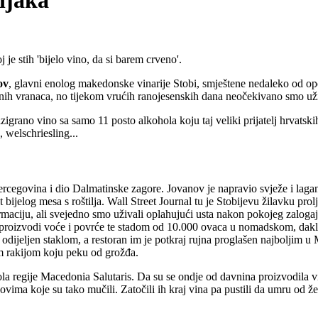
njaka
e stih 'bijelo vino, da si barem crveno'.
ov
, glavni enolog makedonske vinarije Stobi, smještene nedaleko od o
nih vranaca, no tijekom vrućih ranojesenskih dana neočekivano smo uživ
razigrano vino sa samo 11 posto alkohola koju taj veliki prijatelj hrvats
, welschriesling...
Hercegovina i dio Dalmatinske zagore. Jovanov je napravio svježe i lagan
ijelog mesa s roštilja. Wall Street Journal tu je Stobijevu žilavku prolj
irmaciju, ali svejedno smo uživali oplahujući usta nakon pokojeg zalogaj
ima proizvodi voće i povrće te stadom od 10.000 ovaca u nomadskom, dak
odijeljen staklom, a restoran im je potkraj rujna proglašen najboljim u
m rakijom koju peku od grožđa.
ola regije Macedonia Salutaris. Da su se ondje od davnina proizvodila 
vima koje su tako mučili. Zatočili ih kraj vina pa pustili da umru od že