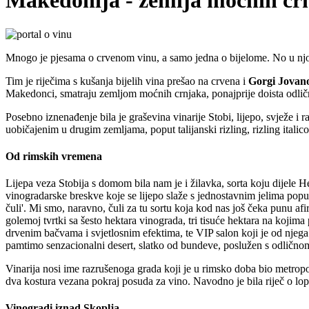
Makedonija - zemlja moćnih cr
Mnogo je pjesama o crvenom vinu, a samo jedna o bijelome. No u njoj j
Tim je riječima s kušanja bijelih vina prešao na crvena i
Gorgi Jovan
Makedonci, smatraju zemljom moćnih crnjaka, ponajprije doista odlič
Posebno iznenađenje bila je graševina vinarije Stobi, lijepo, svježe i 
uobičajenim u drugim zemljama, poput talijanski rizling, rizling italico
Od rimskih vremena
Lijepa veza Stobija s domom bila nam je i žilavka, sorta koju dijele 
vinogradarske breskve koje se lijepo slaže s jednostavnim jelima poput b
čuli'. Mi smo, naravno, čuli za tu sortu koja kod nas još čeka punu af
golemoj tvrtki sa šesto hektara vinograda, tri tisuće hektara na koj
drvenim bačvama i svjetlosnim efektima, te VIP salon koji je od njega 
pamtimo senzacionalni desert, slatko od bundeve, poslužen s odlično
Vinarija nosi ime razrušenoga grada koji je u rimsko doba bio metrop
dva kostura vezana pokraj posuda za vino. Navodno je bila riječ o lopo
Vinogradi iznad Skoplja