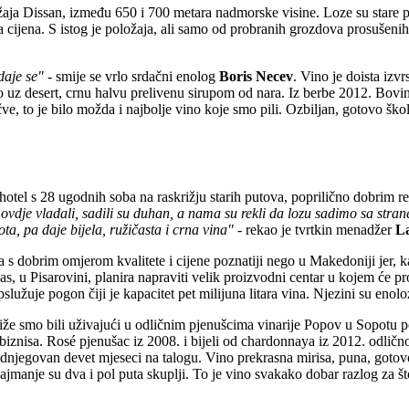
oložaja Dissan, između 650 i 700 metara nadmorske visine. Loze su stare 
a cijena. S istog je položaja, ali samo od probranih grozdova prosušeni
daje se"
- smije se vrlo srdačni enolog
Boris Necev
. Vino je doista izv
alo uz desert, crnu halvu prelivenu sirupom od nara. Iz berbe 2012. Bov
čve, to je bilo možda i najbolje vino koje smo pili. Ozbiljan, gotovo ško
ep hotel s 28 ugodnih soba na raskrižju starih putova, poprilično dobrim 
dje vladali, sadili su duhan, a nama su rekli da lozu sadimo sa strane.
ota, pa daje bijela, ružičasta i crna vina"
- rekao je tvrtkin menadžer
La
ma s dobrim omjerom kvalitete i cijene poznatiji nego u Makedoniji jer,
, u Pisarovini, planira napraviti velik proizvodni centar u kojem će pr
lužuje pogon čiji je kapacitet pet milijuna litara vina. Njezini su enol
že smo bili uživajući u odličnim pjenušcima vinarije Popov u Sopotu
nisa. Rosé pjenušac iz 2008. i bijeli od chardonnaya iz 2012. odlično bi
 odnjegovan devet mjeseci na talogu. Vino prekrasna mirisa, puna, got
najmanje su dva i pol puta skuplji. To je vino svakako dobar razlog za š