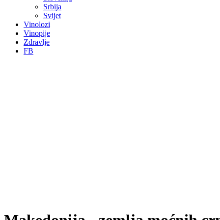
Srbija
Svijet
Vinolozi
Vinopije
Zdravlje
FB