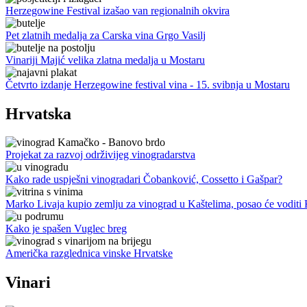
Herzegowine Festival izašao van regionalnih okvira
Pet zlatnih medalja za Carska vina Grgo Vasilj
Vinariji Majić velika zlatna medalja u Mostaru
Četvrto izdanje Herzegowine festival vina - 15. svibnja u Mostaru
Hrvatska
Projekat za razvoj održivijeg vinogradarstva
Kako rade uspješni vinogradari Čobanković, Cossetto i Gašpar?
Marko Livaja kupio zemlju za vinograd u Kaštelima, posao će voditi
Kako je spašen Vuglec breg
Američka razglednica vinske Hrvatske
Vinari