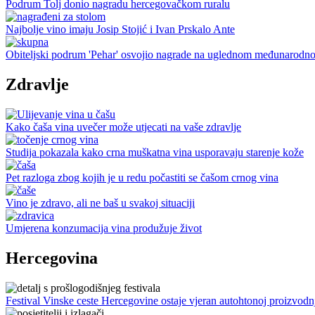
Podrum Tolj donio nagradu hercegovačkom ruralu
Najbolje vino imaju Josip Stojić i Ivan Prskalo Ante
Obiteljski podrum 'Pehar' osvojio nagrade na uglednom međunarodno
Zdravlje
Kako čaša vina uvečer može utjecati na vaše zdravlje
Studija pokazala kako crna muškatna vina usporavaju starenje kože
Pet razloga zbog kojih je u redu počastiti se čašom crnog vina
Vino je zdravo, ali ne baš u svakoj situaciji
Umjerena konzumacija vina produžuje život
Hercegovina
Festival Vinske ceste Hercegovine ostaje vjeran autohtonoj proizvodn