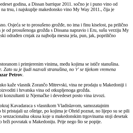
pedeset godina, a Dissan barrique 2011. sočno je i puno vino od
h na trsu, i najskuplje makedonsko vino My Way 2011., čija je
rsno. Osjeća se to prosušeno grožđe, no ima i finu kiselost, pa prilično
in je od prosušenoga grožđa s Dissana napravio i Eru, sušu verziju My
lski odrađen crnjak za najbolja mesna jela, pun, jak, poprilično
restoranom i primjerenim vinima, među kojima se ističe stanušina.
 Zato su je ljudi nazvali stranušina, no 'r' se tijekom vremena
zar Petrov
.
 kako kaže vlasnik Zorančo Mitrevski, vina ne prodaju u Makedoniji i
oizvoditi i hrvatska vina od otkupljenoga grožđa.
ozi konzultanti iz Njemačke i devedeset posto vina izvozi.
 pokraj Kavadaraca s vlasnikom Vladislavom, samozatajnim
 pristajali uz oštrige, po kojima je Ohrid poznat, no lijepo su se pili
ovo senzacionalna okusa koje u makedonskim trgovinama stoji desetak
to brži povratak u Makedoniju. Prije nego što se popije.