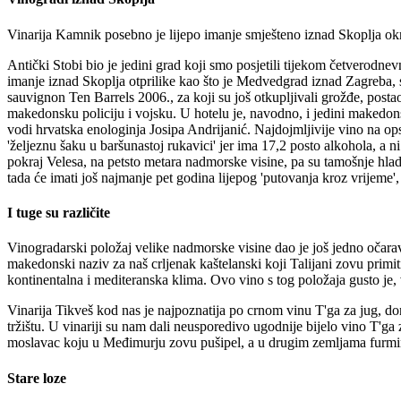
Vinarija Kamnik posebno je lijepo imanje smješteno iznad Skoplja okruž
Antički Stobi bio je jedini grad koji smo posjetili tijekom četverodn
imanje iznad Skoplja otprilike kao što je Medvedgrad iznad Zagreba, 
sauvignon Ten Barrels 2006., za koji su još otkupljivali grožđe, postao
makedonsku policiju i vojsku. U hotelu je, navodno, i jedini makedonsk
vodi hrvatska enologinja Josipa Andrijanić. Najdojmljivije vino na o
'željeznu šaku u baršunastoj rukavici' jer ima 17,2 posto alkohola, a 
pokraj Velesa, na petsto metara nadmorske visine, pa su tamošnje hladne
tada će imati još najmanje pet godina lijepog 'putovanja kroz vrijeme',
I tuge su različite
Vinogradarski položaj velike nadmorske visine dao je još jedno očarav
makedonski naziv za naš crljenak kaštelanski koji Talijani zovu primi
kontinentalna i mediteranska klima. Ovo vino s tog položaja gusto je,
Vinarija Tikveš kod nas je najpoznatija po crnom vinu T'ga za jug, do
tržištu. U vinariji su nam dali neusporedivo ugodnije bijelo vino T'ga
moslavac koju u Međimurju zovu pušipel, a u drugim zemljama furmint
Stare loze