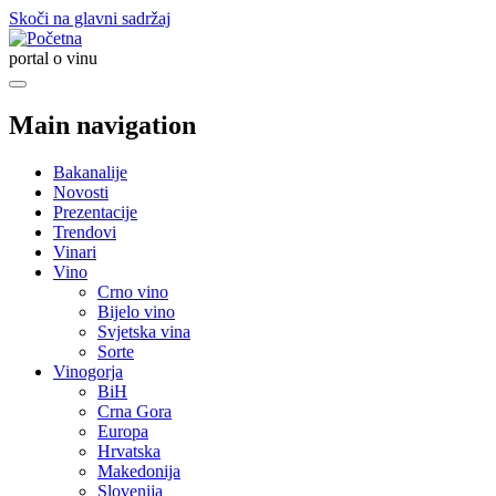
Skoči na glavni sadržaj
portal o vinu
Main navigation
Bakanalije
Novosti
Prezentacije
Trendovi
Vinari
Vino
Crno vino
Bijelo vino
Svjetska vina
Sorte
Vinogorja
BiH
Crna Gora
Europa
Hrvatska
Makedonija
Slovenija