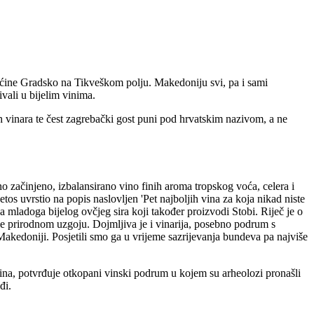
pćine Gradsko na Tikveškom polju. Makedoniju svi, pa i sami
ali u bijelim vinima.
kih vinara te čest zagrebački gost puni pod hrvatskim nazivom, a ne
o začinjeno, izbalansirano vino finih aroma tropskog voća, celera i
etos uvrstio na popis naslovljen 'Pet najboljih vina za koja nikad niste
a mladoga bijelog ovčjeg sira koji također proizvodi Stobi. Riječ je o
le prirodnom uzgoju. Dojmljiva je i vinarija, posebno podrum s
 Makedoniji. Posjetili smo ga u vrijeme sazrijevanja bundeva pa najviše
vina, potvrđuje otkopani vinski podrum u kojem su arheolozi pronašli
đi.