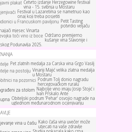
Četvrto izdanje Herzegowine festival
vina - 15. svibnja u Mostaru
Festival u Lazaretima se nametnuo kao
onaj koji treba posjetiti
Petit Tasting
potvrdio veljaču
najjači mjesec Vinarta
Održano premijerno
kušanje vina Slavonije i
tskog Podunavlja 2025.
ZNANJA
Pet zlatnih medalja za Carska vina Grgo Vasilj
Vinariji Majić velika zlatna medalja
u Mostaru
Podrum Tolj donio nagradu
hercegovačkom ruralu
Najbolje vino imaju Josip Stojić i
Ivan Prskalo Ante
Obiteljski podrum 'Pehar' osvojio nagrade na
uglednom međunarodnom ocjenjivanju
AVLJE
Kako čaša vina uvečer može
utjecati na vaše zdravlje
Studija pokazala kako crna