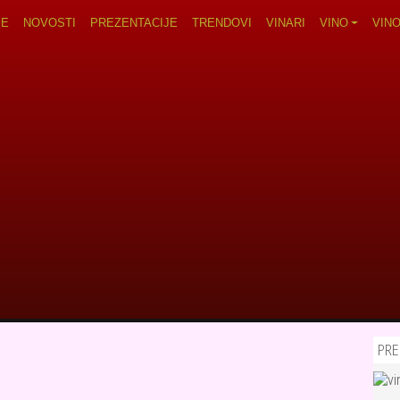
avigation
JE
NOVOSTI
PREZENTACIJE
TRENDOVI
VINARI
VINO
VIN
PRE