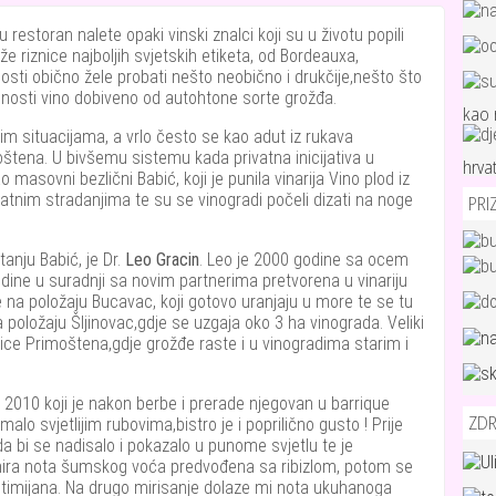
estoran nalete opaki vinski znalci koji su u životu popili
e riznice najboljih svjetskih etiketa, od Bordeauxa,
 gosti obično žele probati nešto neobično i drukčije,nešto što
ućnosti vino dobiveno od autohtone sorte grožđa.
kao 
m situacijama, a vrlo često se kao adut iz rukava
moštena. U bivšemu sistemu kada privatna inicijativa u
hrva
o masovni bezlični Babić, koji je punila vinarija Vino plod iz
n ratnim stradanjima te su se vinogradi počeli dizati na noge
PRI
tanju Babić, je Dr.
Leo Gracin
. Leo je 2000 godine sa ocem
odine u suradnji sa novim partnerima pretvorena u vinariju
se na položaju Bucavac, koji gotovo uranjaju u more te se tu
 položaju Šljinovac,gdje se uzgaja oko 3 ha vinograda. Veliki
lice Primoštena,gdje grožđe raste i u vinogradima starim i
2010 koji je nakon berbe i prerade njegovan u barrique
ZDR
lo svjetlijim rubovima,bistro je i poprilično gusto ! Prije
 bi se nadisalo i pokazalo u punome svjetlu te je
minira nota šumskog voća predvođena sa ribizlom, potom se
t timijana. Na drugo mirisanje dolaze mi nota ukuhanoga