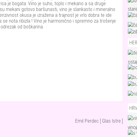
sa je bogata. Vino je suho, toplo i mekano a sa druge
star
 su mekani gotovo baršunasti, vino je slankasto i mineralno
tenzivnost okusa je izražena a trajnost je vrlo dobra te ide
a se nota ribizla ! Vino je harmonično i spremno za trošenje
 odrezak od boškarina.
HE
osta
HR
Emil Perdec [ Glas Istre ]
vino