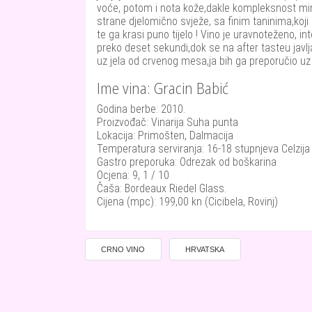
voće, potom i nota kože,dakle kompleksnost miri
strane djelomično svježe, sa finim taninima,koji
te ga krasi puno tijelo ! Vino je uravnoteženo, in
preko deset sekundi,dok se na after tasteu javlj
uz jela od crvenog mesa,ja bih ga preporučio uz
Ime vina: Gracin Babić
Godina berbe: 2010.
Proizvođač: Vinarija Suha punta
Lokacija: Primošten, Dalmacija
Temperatura serviranja: 16-18 stupnjeva Celzija
Gastro preporuka: Odrezak od boškarina
Ocjena: 9, 1 / 10
Čaša: Bordeaux Riedel Glass.
Cijena (mpc): 199,00 kn (Cicibela, Rovinj)
CRNO VINO
HRVATSKA