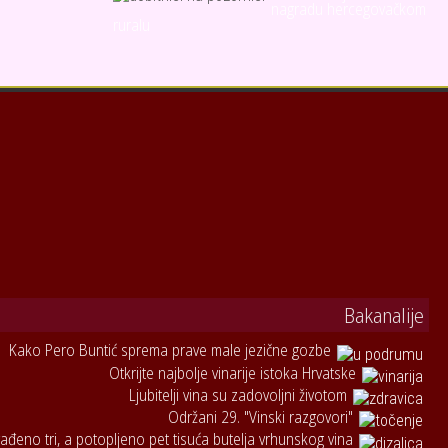
nagradu hercegovačkom
ruralu
Bakanalije
Kako Pero Buntić sprema prave male jezične gozbe
Otkrijte najbolje vinarije istoka Hrvatske
Ljubitelji vina su zadovoljni životom
Održani 29. "Vinski razgovori"
ađeno tri, a potopljeno pet tisuća butelja vrhunskog vina