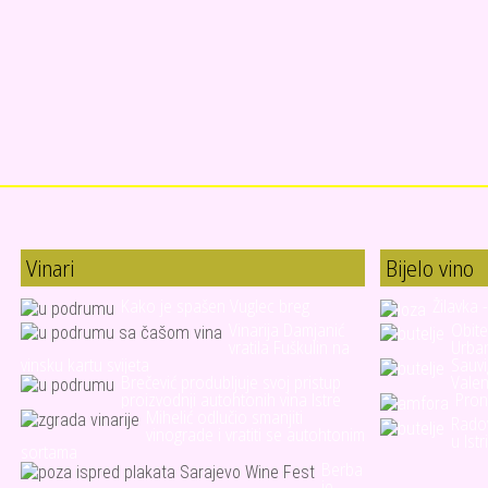
Vinari
Bijelo vino
Kako je spašen Vuglec breg
Žilavka 
Vinarija Damjanić
Obite
vratila Fuškulin na
Urba
vinsku kartu svijeta
Sauvi
Brečević produbljuje svoj pristup
Valen
proizvodnji autohtonih vina Istre
Pron
Mihelić odlučio smanjiti
Rado
vinograde i vratiti se autohtonim
u Istri
sortama
Berba
je