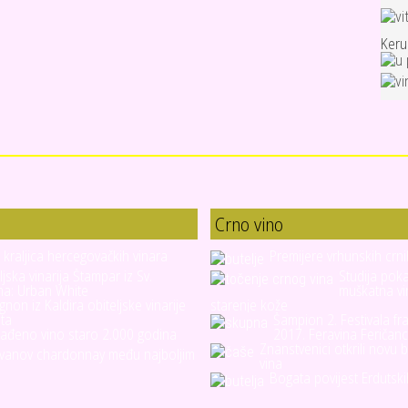
Ker
Crno vino
- kraljica hercegovačkih vinara
Premijere vrhunskih crni
ljska vinarija Štampar iz Sv.
Studija pok
na: Urban White
muškatna vi
gnon iz Kaldira obiteljske vinarije
starenje kože
ta
Šampion 2. Festivala fr
ađeno vino staro 2.000 godina
2017. Feravina Feričanc
Znanstvenici otkrili novu 
vanov chardonnay među najboljim
vina
Bogata povijest Erdutsk