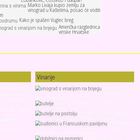
Čobanković, Cossetto i Gašpar?
Marko Livaja kupio zemlju za
vinograd u Kaštelima, posao će voditi
um
Kako je spašen Vuglec breg
Američka razglednica
vinske Hrvatske
Vinarije
h vina Šapat
Američka
razglednica
azala kako crna
vinske Hrvatske
na usporavaju
Pet zlatnih medalja za Carska vina Grgo
Vasilj
ankovke - Miraz
Vinariji Majić velika zlatna
i
medalja u Mostaru
blagodat crnog
Petit Tasting
potvrdio
ih vinograda
veljaču kao najjači mjesec Vinarta
Podrum Tolj donio