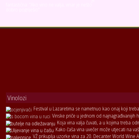
fantastična: "Ako vino ne valja, vinar je nešto
dobro pogriješio"
Vinolozi
Festival u Lazaretima se nametnuo kao onaj koji treba 
Vinske priče u jednom od najnagrađivanijih h
Koja vina valja čuvati, a u kojima treba od
Kako čaša vina uvečer može utjecati na vaš
VŽ prikuplja uzorke vina za 20. Decanter World Wine 