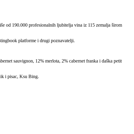
iše od 190.000 profesionalnih ljubitelja vina iz 115 zemalja širom
stingbook platforme i drugi poznavatelji.
% cabernet sauvignon, 12% merlota, 2% cabernet franka i daška petit
ik i pisac, Ksu Bing.