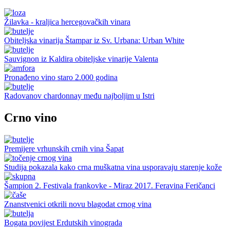
Žilavka - kraljica hercegovačkih vinara
Obiteljska vinarija Štampar iz Sv. Urbana: Urban White
Sauvignon iz Kaldira obiteljske vinarije Valenta
Pronađeno vino staro 2.000 godina
Radovanov chardonnay među najboljim u Istri
Crno vino
Premijere vrhunskih crnih vina Šapat
Studija pokazala kako crna muškatna vina usporavaju starenje kože
Šampion 2. Festivala frankovke - Miraz 2017. Feravina Feričanci
Znanstvenici otkrili novu blagodat crnog vina
Bogata povijest Erdutskih vinograda