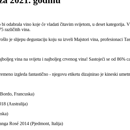
za 2021. godinu
 bi odabrala vino koje će vladati čitavim svijetom, u deset kategorija. V
5 različitih vina.
šlo je slijepu degustaciju koju su izveli Majstori vina, profesionaci Ta
lu najboljeg vina na svijetu i najboljeg crvenog vina! Sastojeći se od 86
emeno izgleda fantastično - njegovu etiketu dizajnirao je kineski umetn
(Bordo, Francuska)
18 (Australija)
uska)
anga Rosé 2014 (Pjedmont, Italija)