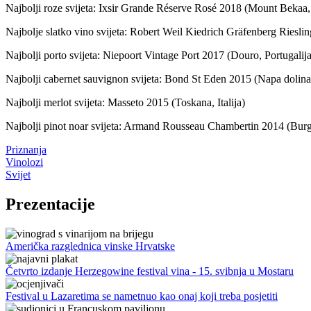
Najbolji roze svijeta: Ixsir Grande Réserve Rosé 2018 (Mount Bekaa,
Najbolje slatko vino svijeta: Robert Weil Kiedrich Gräfenberg Ries
Najbolji porto svijeta: Niepoort Vintage Port 2017 (Douro, Portugalija
Najbolji cabernet sauvignon svijeta: Bond St Eden 2015 (Napa dolin
Najbolji merlot svijeta: Masseto 2015 (Toskana, Italija)
Najbolji pinot noar svijeta: Armand Rousseau Chambertin 2014 (Burg
Priznanja
Vinolozi
Svijet
Prezentacije
Američka razglednica vinske Hrvatske
Četvrto izdanje Herzegowine festival vina - 15. svibnja u Mostaru
Festival u Lazaretima se nametnuo kao onaj koji treba posjetiti