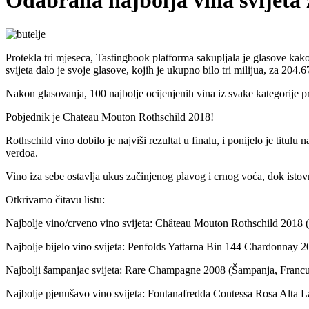
Odabrana najbolja vina svijeta 
Protekla tri mjeseca, Tastingbook platforma sakupljala je glasove kako
svijeta dalo je svoje glasove, kojih je ukupno bilo tri milijua, za 204.67
Nakon glasovanja, 100 najbolje ocijenjenih vina iz svake kategorije pro
Pobjednik je Chateau Mouton Rothschild 2018!
Rothschild vino dobilo je najviši rezultat u finalu, i ponijelo je titu
verdoa.
Vino iza sebe ostavlja ukus začinjenog plavog i crnog voća, dok istovr
Otkrivamo čitavu listu:
Najbolje vino/crveno vino svijeta: Château Mouton Rothschild 2018 
Najbolje bijelo vino svijeta: Penfolds Yattarna Bin 144 Chardonnay 20
Najbolji šampanjac svijeta: Rare Champagne 2008 (Šampanja, Franc
Najbolje pjenušavo vino svijeta: Fontanafredda Contessa Rosa Alta L