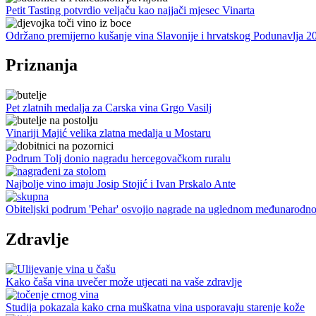
Petit Tasting potvrdio veljaču kao najjači mjesec Vinarta
Održano premijerno kušanje vina Slavonije i hrvatskog Podunavlja 2
Priznanja
Pet zlatnih medalja za Carska vina Grgo Vasilj
Vinariji Majić velika zlatna medalja u Mostaru
Podrum Tolj donio nagradu hercegovačkom ruralu
Najbolje vino imaju Josip Stojić i Ivan Prskalo Ante
Obiteljski podrum 'Pehar' osvojio nagrade na uglednom međunarodno
Zdravlje
Kako čaša vina uvečer može utjecati na vaše zdravlje
Studija pokazala kako crna muškatna vina usporavaju starenje kože