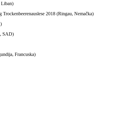
 Liban)
ling Trockenbeerenauslese 2018 (Ringau, Nemačka)
)
a, SAD)
undija, Francuska)