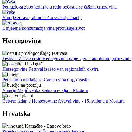
Pet razloga zbog kojih je u redu počastiti se čašom crnog vina
Vino je zdravo, ali ne baš u svakoj situaciji
Umjerena konzumacija vina produžuje život
Hercegovina
Festival Vinske ceste Hercegovine ostaje vjeran autohtonoj proizvodn
Herzegowine Festival izašao van regionalnih okvira
Pet zlatnih medalja za Carska vina Grgo Vasilj
Vinariji Majić velika zlatna medalja u Mostaru
Četvrto izdanje Herzegowine festival vina - 15. svibnja u Mostaru
Hrvatska
Projekat za razvoj održivijeg vinogradarstva