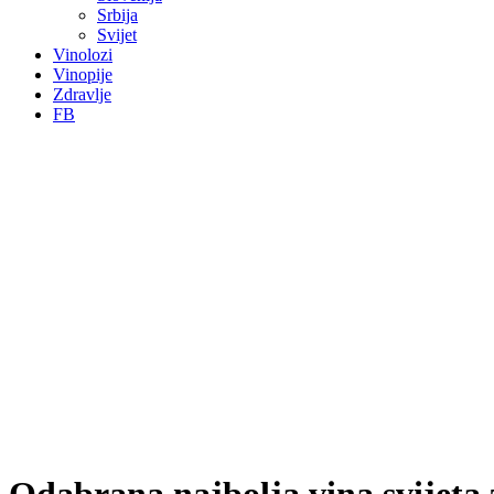
Srbija
Svijet
Vinolozi
Vinopije
Zdravlje
FB