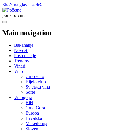
Skoči na glavni sadržaj
portal o vinu
Main navigation
Bakanalije
Novosti
Prezentacije
Trendovi
Vinari
Vino
Crno vino
Bijelo vino
Svjetska vina
Sorte
Vinogorja
BiH
Crna Gora
Europa
Hrvatska
Makedonija
Slovenija