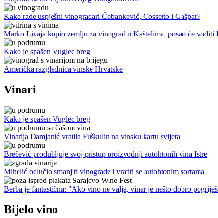
Kako rade uspješni vinogradari Čobanković, Cossetto i Gašpar?
Marko Livaja kupio zemlju za vinograd u Kaštelima, posao će voditi
Kako je spašen Vuglec breg
Američka razglednica vinske Hrvatske
Vinari
Kako je spašen Vuglec breg
Vinarija Damjanić vratila Fuškulin na vinsku kartu svijeta
Brečević produbljuje svoj pristup proizvodnji autohtonih vina Istre
Mihelić odlučio smanjiti vinograde i vratiti se autohtonim sortama
Berba je fantastična: "Ako vino ne valja, vinar je nešto dobro pogriješ
Bijelo vino